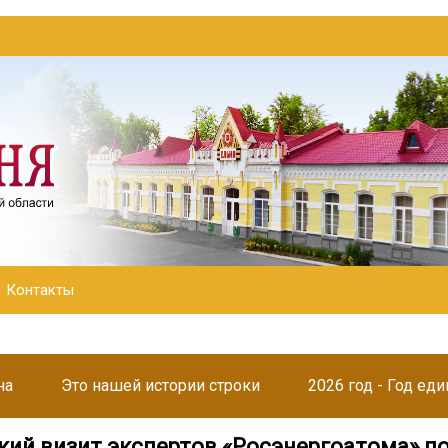
Контакты
на
Это нашей истории строки
2026 год - Год ед
кий визит экспертов «Росэнергоатома» п