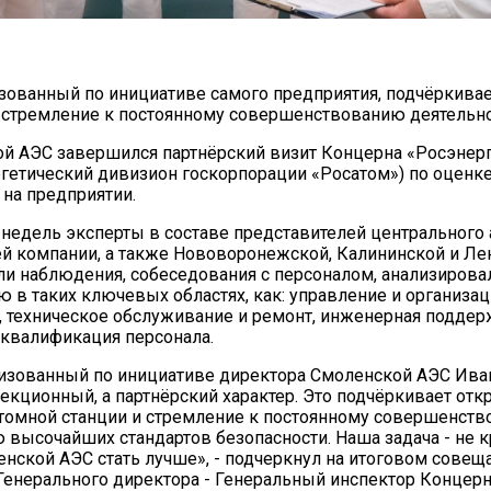
изованный по инициативе самого предприятия, подчёркивае
 стремление к постоянному совершенствованию деятельно
й АЭС завершился партнёрский визит Концерна «Росэнер
гетический дивизион госкорпорации «Росатом») по оценке
 на предприятии.
х недель эксперты в составе представителей центрального 
 компании, а также Нововоронежской, Калининской и Ле
и наблюдения, собеседования с персоналом, анализирова
 в таких ключевых областях, как: управление и организац
, техническое обслуживание и ремонт, инженерная поддерж
 квалификация персонала.
низованный по инициативе директора Смоленской АЭС Ива
пекционный, а партнёрский характер. Это подчёркивает отк
томной станции и стремление к постоянному совершенств
высочайших стандартов безопасности. Наша задача - не к
нской АЭС стать лучше», - подчеркнул на итоговом совещ
Генерального директора - Генеральный инспектор Концер