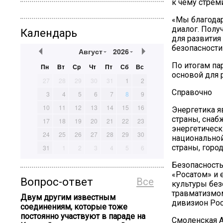
к чему стрем
«Мы благодар
диалог. Полу
Календарь
для развития
безопасности
Август
2026
По итогам па
Пн
Вт
Ср
Чт
Пт
Сб
Вс
основой для 
27
28
29
30
31
1
2
Справочно
3
4
5
6
7
8
9
10
11
12
13
14
15
16
Энергетика я
страны, снаб
17
18
19
20
21
22
23
энергетическ
24
25
26
27
28
29
30
национальной
страны, горо
31
1
2
3
4
5
6
Безопасность
«Росатом» и 
Вопрос-ответ
Все
культуры без
травматизмо
Двум другим известным
дивизион Рос
соединениям, которые тоже
постоянно участвуют в параде на
Смоленская А