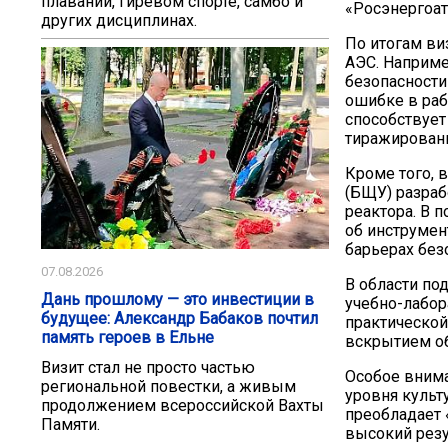
плавании, гиревом спорте, самбо и
«Росэнергоат
других дисциплинах.
По итогам ви
АЭС. Наприме
безопасности
ошибке в раб
способствуе
тиражировани
Кроме того, 
(БЩУ) разраб
реактора. В
об инструмен
барьерах без
07.08.2026
В области по
Дань прошлому — это инвестиции в
учебно-лабо
будущее: Александр Бабаков почтил
практической
память героев в Ельне
вскрытием об
Визит стал не просто частью
Особое внима
региональной повестки, а живым
уровня культ
продолжением всероссийской Вахты
преобладает 
Памяти.
высокий резу