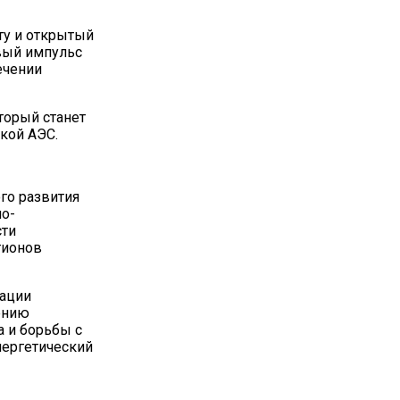
ту и открытый
вый импульс
ечении
торый станет
кой АЭС.
го развития
но-
сти
гионов
рации
ению
 и борьбы с
нергетический