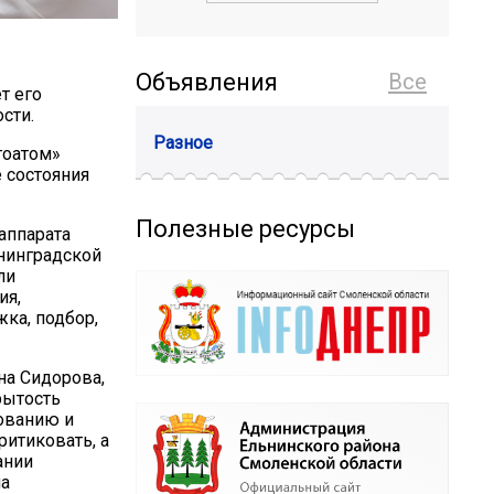
Объявления
Все
т его
сти.
Разное
гоатом»
 состояния
Полезные ресурсы
аппарата
нинградской
ли
ия,
ка, подбор,
на Сидорова,
рытость
ованию и
ритиковать, а
ании
на