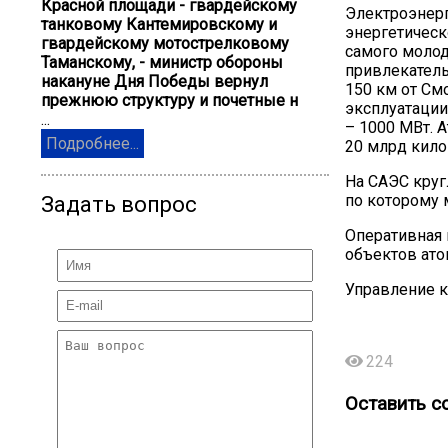
Красной площади - гвардейскому
Электроэнерг
танковому Кантемировскому и
энергетическ
гвардейскому мотострелковому
самого молод
Таманскому, - министр обороны
привлекатель
накануне Дня Победы вернул
150 км от См
прежнюю структуру и почетные н
эксплуатации
...
– 1000 МВт. 
Подробнее...
20 млрд кило
На САЭС круг
по которому 
Задать вопрос
Оперативная 
объектов ато
Управление 
224
Оставить с