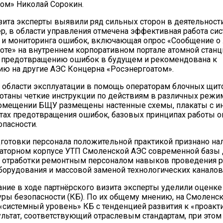
ом» Николай Сорокин.
зита эксперты выявили ряд сильных сторон в деятельнос
р, в области управления отмечена эффективная работа си
 и мониторинга ошибок, включающая опрос «Сообщение о
оте» на внутреннем корпоративном портале атомной станц
т предотвращению ошибок в будущем и рекомендована к
ю на другие АЭС Концерна «Росэнергоатом».
в области эксплуатации в помощь операторам блочных щит
отаны четкие инструкции по действиям в различных режи
 помещении БЩУ размещены настенные схемы, плакаты с 
тах предотвращения ошибок, базовых принципах работы о
опасности.
дготовки персонала положительной практикой признано на
раторном корпусе УТП Смоленской АЭС современной базы 
 отработки ремонтным персоналом навыков проведения р
орудования и массовой заменой технологических каналов
ние в ходе партнёрского визита эксперты уделили оценке
уры безопасности (КБ). По их общему мнению, на Смоленс
«системный уровень» КБ с тенденцией развития к «проакт
льтат, соответствующий отраслевым стандартам, при этом 