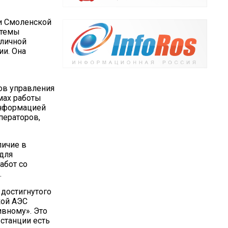
ти Смоленской
стемы
 личной
ии. Она
ов управления
мах работы
информацией
ператоров,
личие в
для
абот со
.
 достигнутого
кой АЭС
ивному». Это
станции есть