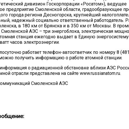
етический дивизион Госкорпорации «Росатом»), ведущее
ое предприятие Смоленской области, градообразующее п
ого города региона Десногорска, крупнейший налогоплате
ный, надежный социально ответственный работодатель. 
оленска, в 180 км от Брянска и в 350 км от Москвы. В пр
 Смоленской АЭС – три энергоблока, электрическая мощн
Атомная станция ежегодно выдает в Единую энергосистему
ватт часов электроэнергии.
лосуточно работает телефон-автоответчик по номеру 8 (481
можно получить информацию о работе атомной станции.
информация о радиационной обстановке вблизи АЭС Росси
мной отрасли представлена на сайте www.russianatom.ru.
коммуникаций Смоленской АЭС
ообщение: