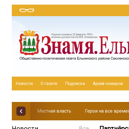
Новости
О газете
Подписка
Архив номеров
Местная власть
Герои на все време
Новости
Все
Партнёрс