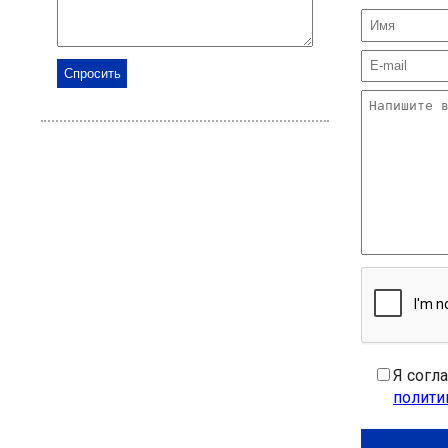
Я согл
полити