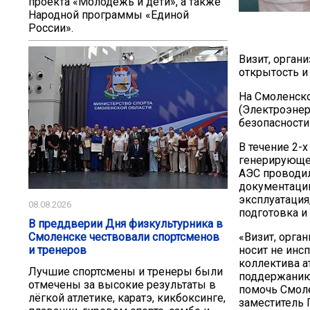
проекта «Молодёжь и дети», а также
Народной программы «Единой
России».
Визит, орган
открытость и
На Смоленско
(Электроэнер
безопасности
В течение 2-
генерирующей
АЭС проводил
документацию
эксплуатация
08.08.2026
подготовка и
В преддверии Дня физкультурника в
«Визит, орга
Смоленске чествовали спортсменов
носит не инс
и тренеров
коллектива а
Лучшие спортсмены и тренеры были
поддержанию 
отмечены за высокие результаты в
помочь Смоле
лёгкой атлетике, каратэ, кикбоксинге,
заместитель 