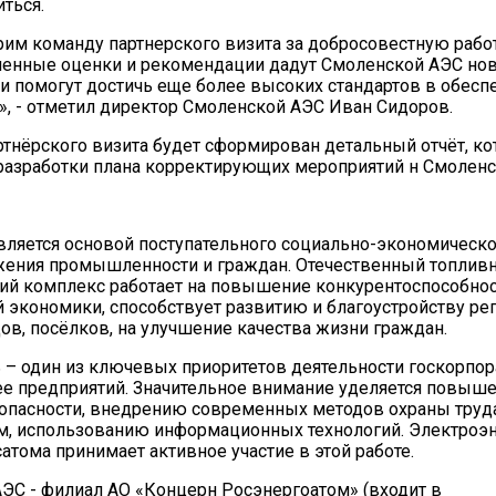
иться.
им команду партнерского визита за добросовестную рабо
ченные оценки и рекомендации дадут Смоленской АЭС но
 и помогут достичь еще более высоких стандартов в обесп
», - отметил директор Смоленской АЭС Иван Сидоров.
ртнёрского визита будет сформирован детальный отчёт, ко
разработки плана корректирующих мероприятий н Смоленс
вляется основой поступательного социально-экономическо
жения промышленности и граждан. Отечественный топлив
ий комплекс работает на повышение конкурентоспособно
 экономики, способствует развитию и благоустройству ре
дов, посёлков, на улучшение качества жизни граждан.
 – один из ключевых приоритетов деятельности госкорпо
ее предприятий. Значительное внимание уделяется повыш
опасности, внедрению современных методов охраны труда
м, использованию информационных технологий. Электроэ
атома принимает активное участие в этой работе.
ЭС - филиал АО «Концерн Росэнергоатом» (входит в