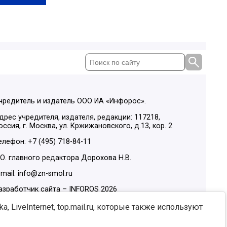
чредитель и издатель ООО ИА «Инфорос».
дрес учредителя, издателя, редакции: 117218,
оссия, г. Москва, ул. Кржижановского, д.13, кор. 2
елефон: +7 (495) 718-84-11
.О. главного редактора Дорохова Н.В.
-mail: info@zn-smol.ru
азработчик сайта –
INFOROS
2026
ы в социальных сетях:
, LiveInternet, top.mail.ru, которые также используют