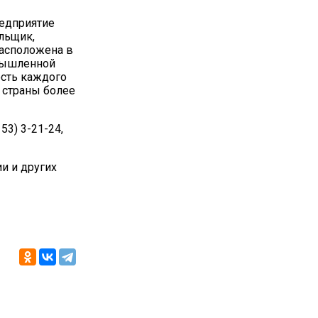
редприятие
льщик,
Расположена в
омышленной
ость каждого
 страны более
53) 3-21-24,
и и других