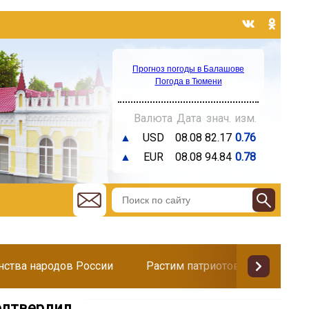
Прогноз погоды в Балашове
Погода в Тюмени
Валюта
Дата
знач.
изм.
▲
USD
08.08
82.17
0.76
▲
EUR
08.08
94.84
0.78
инства народов России
Растим патриотов
Поздр
одтвердил