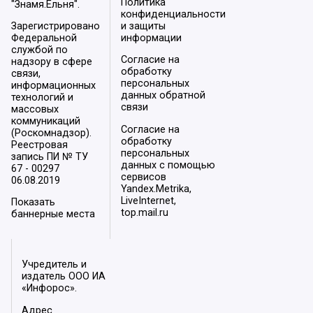
Политика
"Знамя.Ельня".
конфиденциальности
Зарегистрировано
и защиты
Федеральной
информации
службой по
Согласие на
надзору в сфере
обработку
связи,
персональных
информационных
данных обратной
технологий и
связи
массовых
коммуникаций
Согласие на
(Роскомнадзор).
обработку
Реестровая
персональных
запись ПИ № ТУ
данных с помощью
67 - 00297
сервисов
06.08.2019
Yandex.Metrika,
LiveInternet,
Показать
top.mail.ru
баннерные места
Учредитель и
издатель ООО ИА
«Инфорос».
Адрес