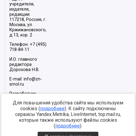
учредителя,
издателя,
редакции:
117218, Россия, г.
Москва, ул.
Кржижановского,
д.13, кор. 2
Телефон: +7 (495)
718-84-11
И.О. главного
редактора
Дорохова Н.В.
E-mail: info@zn-
smol.ru
Разработчик
сайта –
INFOROS
Для повышения удобства сайта мы используем
2026
cookies (
подробнее
). К сайту подключены
Мы в социальных
сервисы Yandex.Metrika, LiveInternet, top.mail.ru,
сетях:
которые также используют файлы cookies
(
подробнее
).