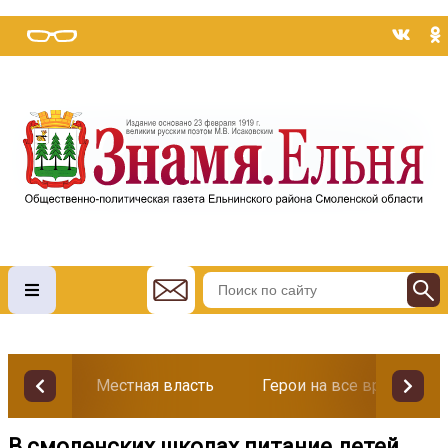
Местная власть
Герои на все времена
В смоленских школах питание детей