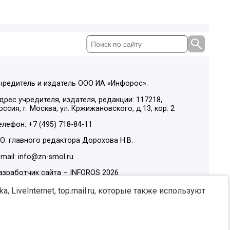
чредитель и издатель ООО ИА «Инфорос».
дрес учредителя, издателя, редакции: 117218,
оссия, г. Москва, ул. Кржижановского, д.13, кор. 2
елефон: +7 (495) 718-84-11
.О. главного редактора Дорохова Н.В.
-mail: info@zn-smol.ru
азработчик сайта –
INFOROS
2026
ы в социальных сетях:
, LiveInternet, top.mail.ru, которые также используют