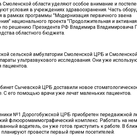
в Смоленской области уделяют особое внимание и постепе
ют условия в учреждениях здравоохранения. Часть обор
я в рамках программы "Модернизация первичного звена
ния" национального проекта "Продолжительная и активная
о по решению Президента РФ Владимира Владимировича П
редства областного бюджета.
ской сельской амбулатории Смоленской ЦРБ и Смоленско
параты ультразвукового исследования. Они уже использую
я пациентов.
кабинет Сычевской ЦРБ доставили новое стоматологическо
. С его помощью врачи уже лечат маленьких пациентов.
линики №1 Дорогобужской ЦРБ приобретен передвижной л
кий флюоромаммографический комплекс. Работать на нем
анный водитель, он уже готов приступить к работе. В бл
 планируют провести первый прием посетителей.