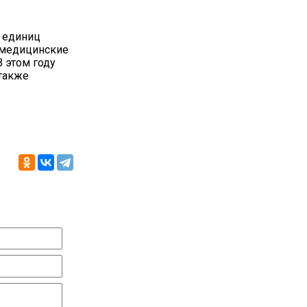
0 единиц
 медицинские
 этом году
 также