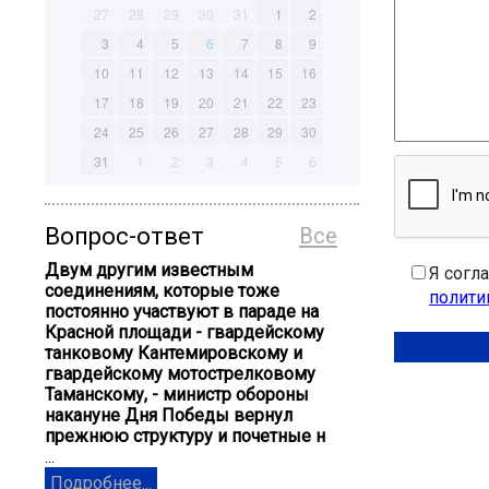
27
28
29
30
31
1
2
3
4
5
6
7
8
9
10
11
12
13
14
15
16
17
18
19
20
21
22
23
24
25
26
27
28
29
30
31
1
2
3
4
5
6
Вопрос-ответ
Все
Двум другим известным
Я согл
соединениям, которые тоже
полити
постоянно участвуют в параде на
Красной площади - гвардейскому
танковому Кантемировскому и
гвардейскому мотострелковому
Таманскому, - министр обороны
накануне Дня Победы вернул
прежнюю структуру и почетные н
...
Подробнее...