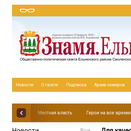
Новости
О газете
Подписка
Архив номеров
Местная власть
Герои на все време
Новости
Все
Для каче