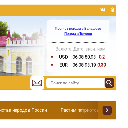
Прогноз погоды в Балашове
Погода в Тюмени
Валюта
Дата
знач.
изм.
▼
USD
06.08
80.93
0.2
▼
EUR
06.08
93.19
0.39
инства народов России
Растим патриотов
Поздр