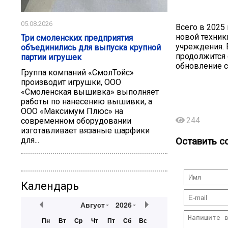
05.08.2026
Всего в 2025
новой техник
Три смоленских предприятия
учреждения. 
объединились для выпуска крупной
продолжится 
партии игрушек
обновление с
Группа компаний «СмолТойс»
производит игрушки, ООО
«Смоленская вышивка» выполняет
работы по нанесению вышивки, а
ООО «Максимум Плюс» на
244
современном оборудовании
изготавливает вязаные шарфики
для...
Оставить с
Календарь
Август
2026
Пн
Вт
Ср
Чт
Пт
Сб
Вс