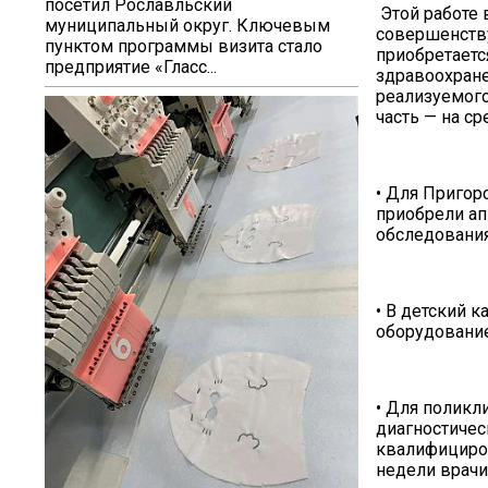
посетил Рославльский
Этой работе 
муниципальный округ. Ключевым
совершенству
пунктом программы визита стало
приобретаетс
предприятие «Гласс...
здравоохране
реализуемог
часть — на с
• Для Пригор
приобрели ап
обследовани
• В детский 
оборудование
• Для полик
диагностичес
квалифициров
недели врачи