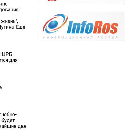
нно
удования
 жизнь",
утина. Еще
й ЦРБ
тся для
е
ечебно-
 будет
ижайшие две