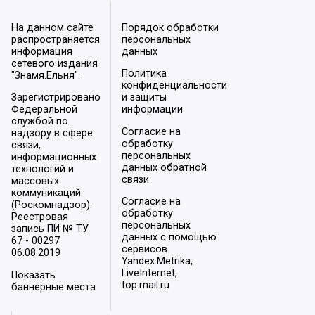
На данном сайте
Порядок обработки
распространяется
персональных
информация
данных
сетевого издания
Политика
"Знамя.Ельня".
конфиденциальности
Зарегистрировано
и защиты
Федеральной
информации
службой по
Согласие на
надзору в сфере
обработку
связи,
персональных
информационных
данных обратной
технологий и
связи
массовых
коммуникаций
Согласие на
(Роскомнадзор).
обработку
Реестровая
персональных
запись ПИ № ТУ
данных с помощью
67 - 00297
сервисов
06.08.2019
Yandex.Metrika,
LiveInternet,
Показать
top.mail.ru
баннерные места