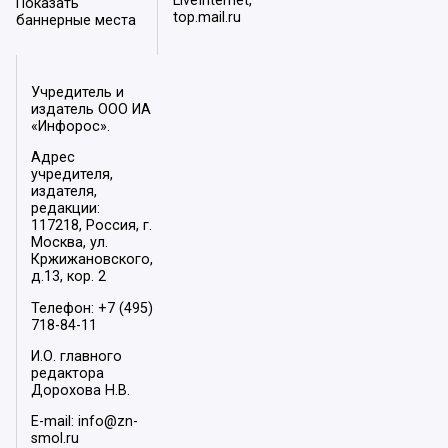
LiveInternet,
Показать
top.mail.ru
баннерные места
Учредитель и
издатель ООО ИА
«Инфорос».
Адрес
учредителя,
издателя,
редакции:
117218, Россия, г.
Москва, ул.
Кржижановского,
д.13, кор. 2
Телефон: +7 (495)
718-84-11
И.О. главного
редактора
Дорохова Н.В.
E-mail: info@zn-
smol.ru