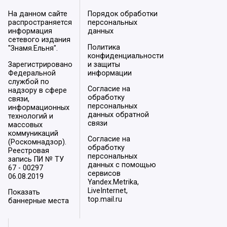
На данном сайте
Порядок обработки
распространяется
персональных
информация
данных
сетевого издания
Политика
"Знамя.Ельня".
конфиденциальности
Зарегистрировано
и защиты
Федеральной
информации
службой по
Согласие на
надзору в сфере
обработку
связи,
персональных
информационных
данных обратной
технологий и
связи
массовых
коммуникаций
Согласие на
(Роскомнадзор).
обработку
Реестровая
персональных
запись ПИ № ТУ
данных с помощью
67 - 00297
сервисов
06.08.2019
Yandex.Metrika,
LiveInternet,
Показать
top.mail.ru
баннерные места