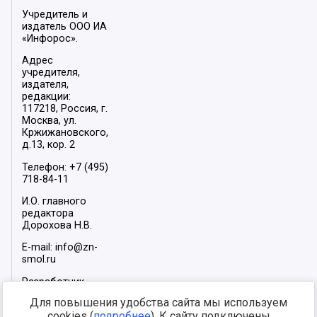
Учредитель и
издатель ООО ИА
«Инфорос».
Адрес
учредителя,
издателя,
редакции:
117218, Россия, г.
Москва, ул.
Кржижановского,
д.13, кор. 2
Телефон: +7 (495)
718-84-11
И.О. главного
редактора
Дорохова Н.В.
E-mail: info@zn-
smol.ru
Разработчик
сайта –
INFOROS
Для повышения удобства сайта мы используем
2026
cookies (
подробнее
). К сайту подключены