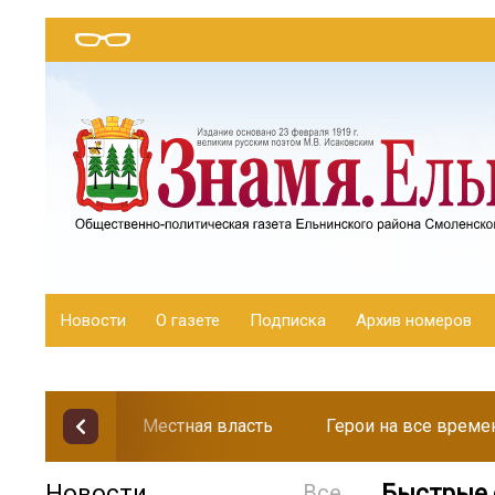
Новости
О газете
Подписка
Архив номеров
Местная власть
Герои на все време
Новости
Все
Быстрые 