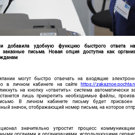
ии добавила удобную функцию быстрого ответа на
 заказные письма. Новая опция доступна как организ
ажданам
.
пании могут быстро отвечать на входящие электрон
мо в личном кабинете на сайте
https://zakaznoe.pochta.r
ликнуть на кнопку «ответить»: система автоматически з
 останется лишь прикрепить необходимые файлы, произв
письмо. В личном кабинете письму будет присвоен
ый значок, отображающий номер письма, на которое отпр
ционал значительно упростит процесс коммуникаци
нными органами и организациями, использующими серви