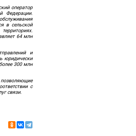
ский оператор
ой Федерации.
обслуживания
ся в сельской
территориях
.
авляет 64 млн
тправлений и
ть юридически
более 300 млн
, позволяющие
оответствии с
уг связи.