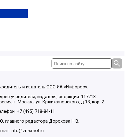
чредитель и издатель ООО ИА «Инфорос».
дрес учредителя, издателя, редакции: 117218,
оссия, г. Москва, ул. Кржижановского, д.13, кор. 2
елефон: +7 (495) 718-84-11
.О. главного редактора Дорохова Н.В.
-mail: info@zn-smol.ru