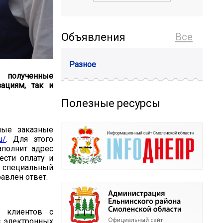
Объявления
Все
Разное
 полученные
ациям, так и
Полезные ресурсы
ные заказные
u/
. Для этого
аполнит адрес
ести оплату и
 специальный
авлен ответ
.
и клиентов с
с электронных