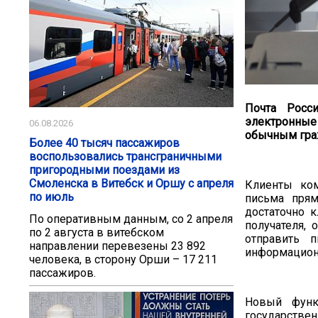
Почта Росс
электронные
06.08.2026
обычным гр
Более 40 тысяч пассажиров
воспользовались трансграничными
пригородными поездами из
Смоленска в Витебск и Оршу с апреля
Клиенты ком
по июль
письма пря
достаточно к
По оперативным данным, со 2 апреля
получателя,
по 2 августа в витебском
отправить 
направлении перевезены 23 892
информационн
человека, в сторону Орши – 17 211
пассажиров.
Новый функ
государстве