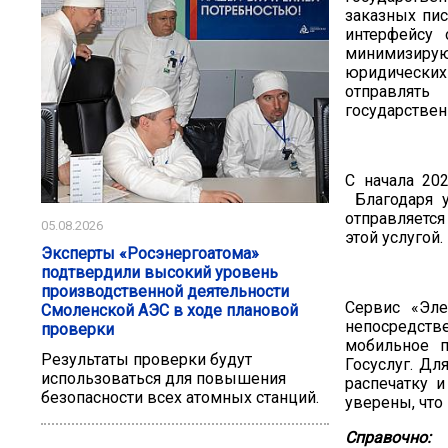
заказных пис
интерфейсу 
минимизирую
юридических
отправлять
государствен
С начала 20
Благодаря у
отправляется
05.08.2026
этой услугой.
Эксперты «Росэнергоатома»
подтвердили высокий уровень
производственной деятельности
Сервис «Эле
Смоленской АЭС в ходе плановой
непосредст
проверки
мобильное 
Результаты проверки будут
Госуслуг. Дл
использоваться для повышения
распечатку 
безопасности всех атомных станций.
уверены, что
Справочно: