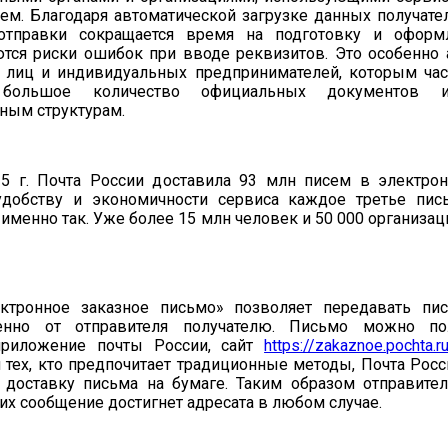
ем. Благодаря автоматической загрузке данных получате
отправки сокращается время на подготовку и оформл
тся риски ошибок при вводе реквизитов. Это особенно 
 лиц и индивидуальных предпринимателей, которым час
 большое количество официальных документов 
ным структурам.
25 г. Почта России доставила 93 млн писем в электро
добству и экономичности сервиса каждое третье пис
 именно так. Уже более 15 млн человек и 50 000 организа
ктронное заказное письмо» позволяет передавать пи
венно от отправителя получателю. Письмо можно по
приложение почты России, сайт
https://zakaznoe.pochta.r
я тех, кто предпочитает традиционные методы, Почта Рос
и доставку письма на бумаге. Таким образом отправите
 их сообщение достигнет адресата в любом случае.