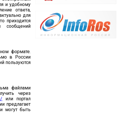
ля и удобному
ение ответа,
актуально для
то приходится
и сообщений
нном формате.
ьмо в России
ций пользуются
сьма файлами
лучить через
u/
или портал
сии предлагает
ли могут быть