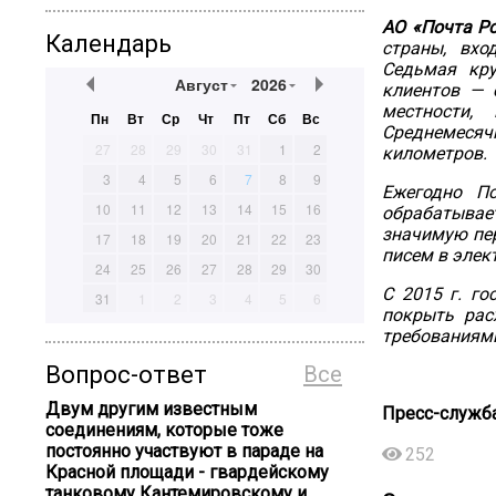
АО «Почта Р
Календарь
страны, вхо
Седьмая кру
Август
2026
клиентов — 
местности,
Пн
Вт
Ср
Чт
Пт
Сб
Вс
Среднемесяч
27
28
29
30
31
1
2
километров.
3
4
5
6
7
8
9
Ежегодно П
10
11
12
13
14
15
16
обрабатывае
значимую пер
17
18
19
20
21
22
23
писем в элек
24
25
26
27
28
29
30
С 2015 г. г
31
1
2
3
4
5
6
покрыть рас
требованиями
Вопрос-ответ
Все
Двум другим известным
Пресс-служба
соединениям, которые тоже
постоянно участвуют в параде на
252
Красной площади - гвардейскому
танковому Кантемировскому и