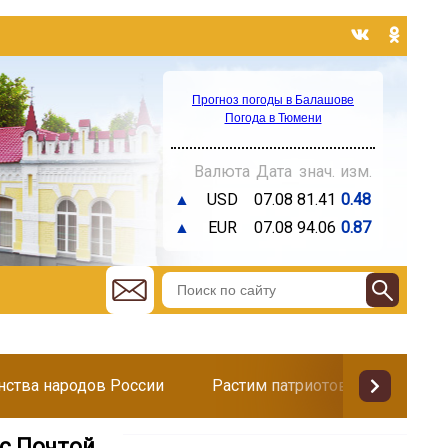
Прогноз погоды в Балашове
Погода в Тюмени
Валюта
Дата
знач.
изм.
▲
USD
07.08
81.41
0.48
▲
EUR
07.08
94.06
0.87
инства народов России
Растим патриотов
Поздр
с Почтой