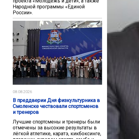
проекта «Молодёжь и дети», а также
Народной программы «Единой
России».
08.08.2026
В преддверии Дня физкультурника в
Смоленске чествовали спортсменов
и тренеров
Лучшие спортсмены и тренеры были
отмечены за высокие результаты в
лёгкой атлетике, каратэ, кикбоксинге,