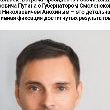
овича Путина с Губернатором Смоленской
 Николаевичем Анохиным – это детальна
тивная фиксация достигнутых результато