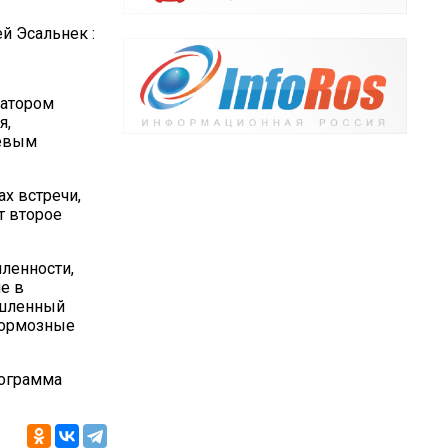
 Эсальнек :
натором
я,
чевым
х встречи,
т второе
ленности,
е в
ышленный
 тормозные
нограмма