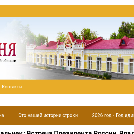
Контакты
на
Это нашей истории строки
2026 год - Год ед
сальнек : Встреча Президента России, Вл