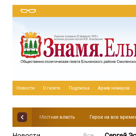
Новости
О газете
Подписка
Архив номеров
Местная власть
Герои на все време
Новости
Все
Сергей Э