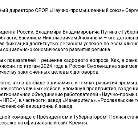
ный директоро СРОР «Научно-промышленный союз» Сергей
идента России, Владимира Владимировича Путина с Губер
бласти, Василием Николаевичем Анохиным – это детальна
ая фиксация достигнутых регионом успехов по всем клю
 социально-экономического развития региона.
ых показателей – решение кадрового вопроса. Как, в рамка
 Анохин, по итогам 2024 года в России Смоленщина занимае
ичеству заключённых целевых договоров.
ятно, что в докладе о динамике и темпах развития промыш
в качестве удачных кейсов, упомянул предприятия, входящи
региональное объединение работодателей «Научно-пром
«НПС»), в частности, завод «Измеритель», «Рославльские
Смоленский авиационный завод.
дной команде с Президентом и Губернатором! Полная сте
 ссылке на официальный сайт Кремля.