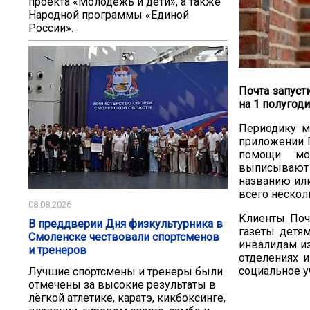
проекта «Молодёжь и дети», а также
Народной программы «Единой
России».
Почта запуст
на 1 полугоди
Периодику м
приложении П
помощи моб
выписывают 
названию или
всего нескол
08.08.2026
Клиенты Поч
В преддверии Дня физкультурника в
газеты детя
Смоленске чествовали спортсменов
инвалидам и
и тренеров
отделениях 
социальное у
Лучшие спортсмены и тренеры были
отмечены за высокие результаты в
лёгкой атлетике, каратэ, кикбоксинге,