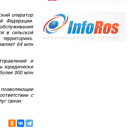
ский оператор
ой Федерации.
обслуживания
ся в сельской
территориях
.
авляет 64 млн
тправлений и
ть юридически
более 300 млн
, позволяющие
оответствии с
уг связи.