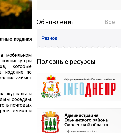
Объявления
Все
Разное
атные издания
, в мобильном
Полезные ресурсы
 подписку при
ов, которые
е издание по
мление займёт
 на журналы и
илым соседям,
го в почтовых
ать регион и