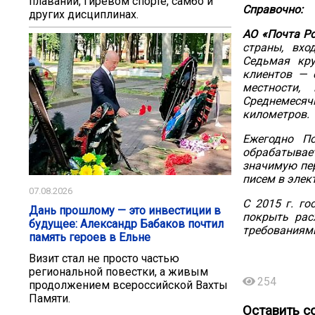
плавании, гиревом спорте, самбо и
Справочно:
других дисциплинах.
АО «Почта Р
страны, вхо
Седьмая кру
клиентов — 
местности,
Среднемесяч
километров.
Ежегодно П
обрабатывае
значимую пер
писем в элек
07.08.2026
С 2015 г. г
Дань прошлому — это инвестиции в
покрыть рас
будущее: Александр Бабаков почтил
требованиями
память героев в Ельне
Визит стал не просто частью
региональной повестки, а живым
254
продолжением всероссийской Вахты
Памяти.
Оставить с