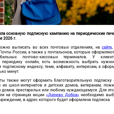
ила основную подписную кампанию на периодические печ
е 2026 г.
ожно выписать во всех почтовых отделениях, на
сайте
очты России, а также у почтальонов, которые оформляют
ильных почтово-кассовых терминалов. У клиент
периодику онлайн, есть возможность выбрать нужно
 подписному индексу, теме, алфавиту, интересам, а офор
ько минут.
ты также могут оформить благотворительную подписку
м из школ-интернатов и детских домов, ветеранам, пож
з домов престарелых или любому нуждающемуся. Для это
или на страницах акции
«Дерево Добра»
необходимо выбр
чреждение, в адрес которого будет оформлена подписка.