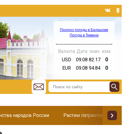
Прогноз погоды в Балашове
Погода в Тюмени
Валюта
Дата
знач.
изм.
USD
09.08
82.17
0
EUR
09.08
94.84
0
инства народов России
Растим патриотов
Поздр
е