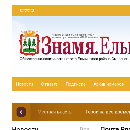
Новости
О газете
Подписка
Архив номеров
Местная власть
Герои на все време
Новости
Все
Почта Ро