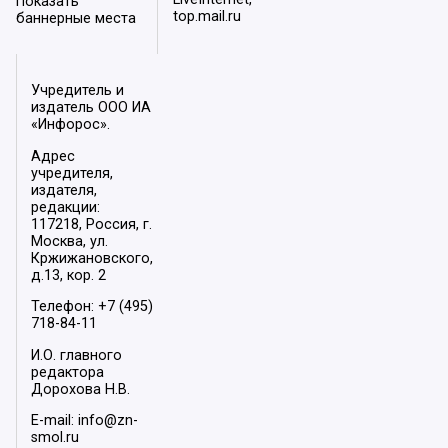
Показать
top.mail.ru
баннерные места
Учредитель и
издатель ООО ИА
«Инфорос».
Адрес
учредителя,
издателя,
редакции:
117218, Россия, г.
Москва, ул.
Кржижановского,
д.13, кор. 2
Телефон: +7 (495)
718-84-11
И.О. главного
редактора
Дорохова Н.В.
E-mail: info@zn-
smol.ru