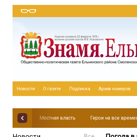
Новости
О газете
Подписка
Архив номеров
Местная власть
Герои на все време
Новости
Все
Погода в 