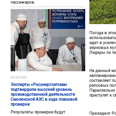
пассажиров.
Погода в это
использовать
идет в усиле
зерновых куль
Лидеры по те
На данный мо
запланирован
05.08.2026
составляет пш
Эксперты «Росэнергоатома»
рапсовых поле
подтвердили высокий уровень
Параллельно 
производственной деятельности
приступят к с
Смоленской АЭС в ходе плановой
проверки
Результаты проверки будут
Президент Ро