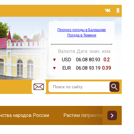
Прогноз погоды в Балашове
Погода в Тюмени
Валюта
Дата
знач.
изм.
▼
USD
06.08
80.93
0.2
▼
EUR
06.08
93.19
0.39
инства народов России
Растим патриотов
Поздр