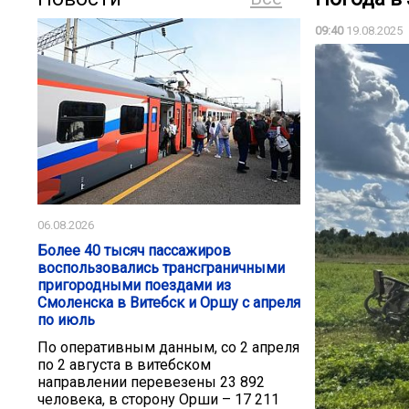
09:40
19.08.2025
06.08.2026
Более 40 тысяч пассажиров
воспользовались трансграничными
пригородными поездами из
Смоленска в Витебск и Оршу с апреля
по июль
По оперативным данным, со 2 апреля
по 2 августа в витебском
направлении перевезены 23 892
человека, в сторону Орши – 17 211