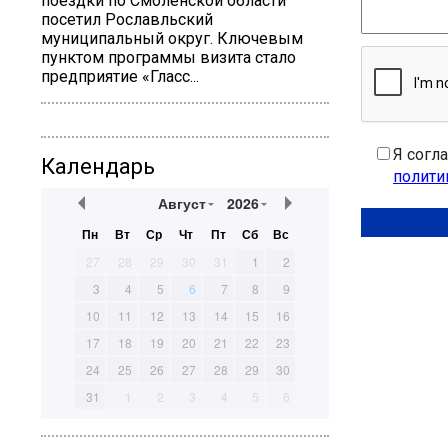
поездки по Смоленской области
посетил Рославльский
муниципальный округ. Ключевым
пунктом программы визита стало
предприятие «Гласс...
Я согл
Календарь
полити
Август
2026
Пн
Вт
Ср
Чт
Пт
Сб
Вс
27
28
29
30
31
1
2
3
4
5
6
7
8
9
10
11
12
13
14
15
16
17
18
19
20
21
22
23
24
25
26
27
28
29
30
31
1
2
3
4
5
6