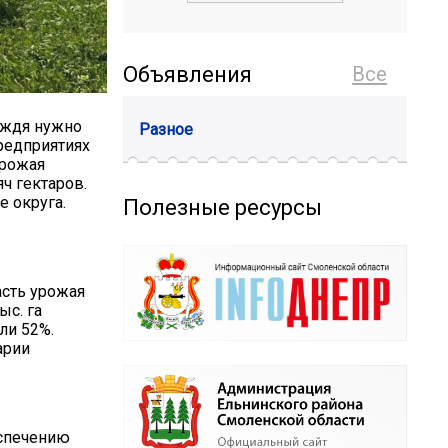
Объявления
Все
дождя нужно
Разное
редприятиях
урожая
яч гектаров.
 округа.
Полезные ресурсы
асть урожая
ыс. га
или 52%.
арии
еспечению