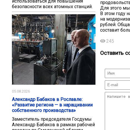
использоваться для повышения
продовольств
безопасности всех атомных станций.
Для этого мы
В этом году 
на модерниз
рублей. Обща
составит бол
245
Оставить с
05.08.2026
Александр Бабаков в Рославле:
«Развитие региона — в наращивании
собственного производства»
Заместитель председателя Госдумы
Александр Бабаков в рамках рабочей