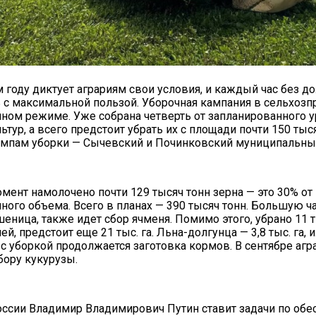
м году диктует аграриям свои условия, и каждый час без 
 с максимальной пользой. Уборочная кампания в сельхозп
нном режиме. Уже собрана четверть от запланированного 
тур, а всего предстоит убрать их с площади почти 150 тыс
мпам уборки — Сычевский и Починковский муниципальные
мент намолочено почти 129 тысяч тонн зерна — это 30% от
ного объема. Всего в планах — 390 тысяч тонн. Большую ч
еница, также идет сбор ячменя. Помимо этого, убрано 11 т
й, предстоит еще 21 тыс. га. Льна-долгунца — 3,8 тыс. га, 
с уборкой продолжается заготовка кормов. В сентябре агр
бору кукурузы.
ссии Владимир Владимирович Путин ставит задачи по об