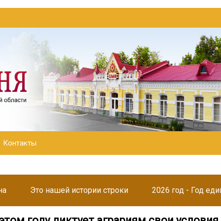
Контакты
на
Это нашей истории строки
2026 год - Год ед
этом году диктует аграриям свои условия