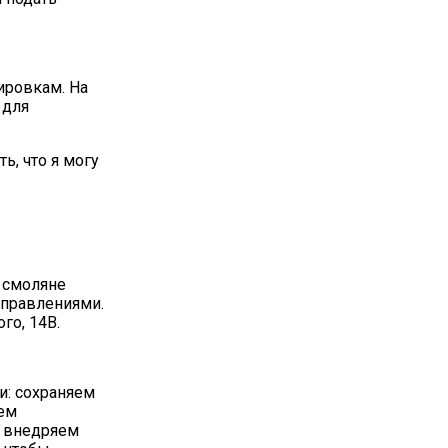
нировкам. На
 для
ь, что я могу
е смоляне
аправлениями.
го, 14В.
: сохраняем
аем
и внедряем