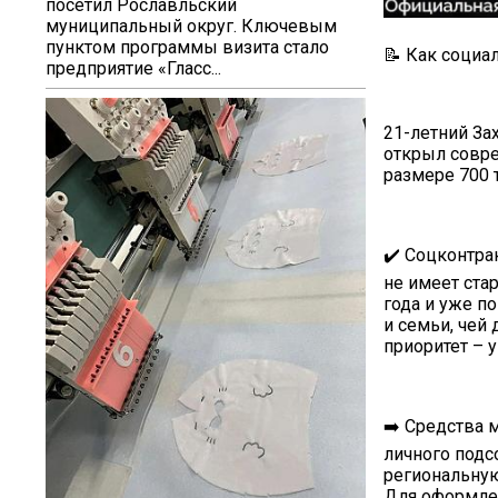
посетил Рославльский
муниципальный округ. Ключевым
пунктом программы визита стало
📝 Как социа
предприятие «Гласс...
21-летний За
открыл совре
размере 700 
✔️ Соцконтрак
не имеет ста
года и уже п
и семьи, чей
приоритет – 
➡️ Средства 
личного подс
региональную
Для оформлен