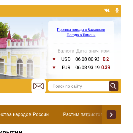
Прогноз погоды в Балашове
Погода в Тюмени
Валюта
Дата
знач.
изм.
▼
USD
06.08
80.93
0.2
▼
EUR
06.08
93.19
0.39
инства народов России
Растим патриотов
Поздр
ткрытии