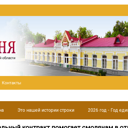
Контакты
на
Это нашей истории строки
2026 год - Год ед
альный контракт помогает смолянам в о