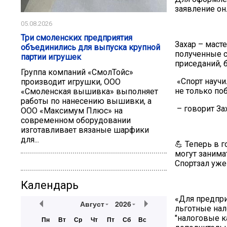
заявление онл
05.08.2026
Три смоленских предприятия
Захар – масте
объединились для выпуска крупной
полученные с
партии игрушек
приседаний, 
Группа компаний «СмолТойс»
«Спорт научи
производит игрушки, ООО
не только по
«Смоленская вышивка» выполняет
работы по нанесению вышивки, а
– говорит За
ООО «Максимум Плюс» на
современном оборудовании
изготавливает вязаные шарфики
для...
💪 Теперь в 
могут занима
Спортзал уже 
Календарь
«Для предпр
Август
2026
льготные нал
"налоговые 
Пн
Вт
Ср
Чт
Пт
Сб
Вс