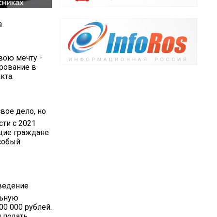
а
вою мечту -
рование в
кта.
свое дело, но
сти с 2021
щие граждане
Особый
 ведение
льную
00 000 рублей.
 подать