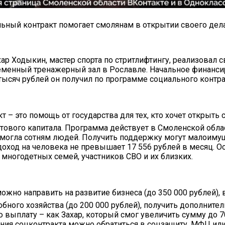
льный контракт помогает смолянам в открытии своего дел
хар Ходыкин, мастер спорта по стритлифтингу, реализовал с
менный тренажерный зал в Рославле. Начальное финанси
тысяч рублей он получил по программе социального контра
т – это помощь от государства для тех, кто хочет открыть 
ртового капитала. Программа действует в Смоленской обла
омогла сотням людей. Получить поддержку могут малоиму
 доход на человека не превышает 17 556 рублей в месяц. 
у многодетных семей, участников СВО и их близких.
можно направить на развитие бизнеса (до 350 000 рублей),
обного хозяйства (до 200 000 рублей), получить дополните
 выплату – как Захар, который смог увеличить сумму до 7
ия соцконтракта можно обратиться в соцзащиту, МФЦ или