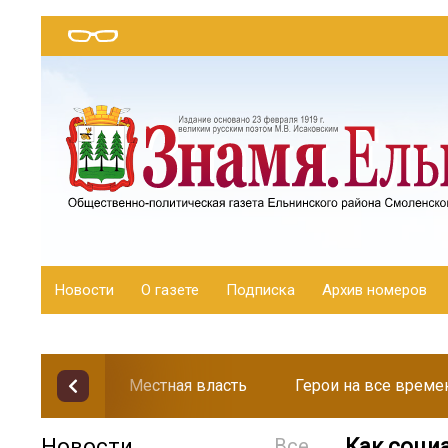
Новости
О газете
Подписка
Архив номеров
Местная власть
Герои на все време
Новости
Все
Как соци