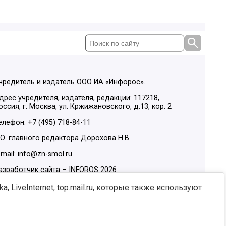
чредитель и издатель ООО ИА «Инфорос».
дрес учредителя, издателя, редакции: 117218,
оссия, г. Москва, ул. Кржижановского, д.13, кор. 2
елефон: +7 (495) 718-84-11
.О. главного редактора Дорохова Н.В.
-mail: info@zn-smol.ru
азработчик сайта –
INFOROS
2026
ы в социальных сетях:
, LiveInternet, top.mail.ru, которые также используют