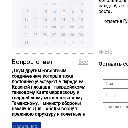
дополнитель
27
28
29
30
31
1
2
каждый, кто 
роста»,
3
4
5
6
7
8
9
10
11
12
13
14
15
16
— отметил Гу
17
18
19
20
21
22
23
24
25
26
27
28
29
30
31
1
2
3
4
5
6
292
Вопрос-ответ
Все
Оставить с
Двум другим известным
соединениям, которые тоже
постоянно участвуют в параде на
Красной площади - гвардейскому
танковому Кантемировскому и
гвардейскому мотострелковому
Таманскому, - министр обороны
накануне Дня Победы вернул
прежнюю структуру и почетные н
...
Подробнее...