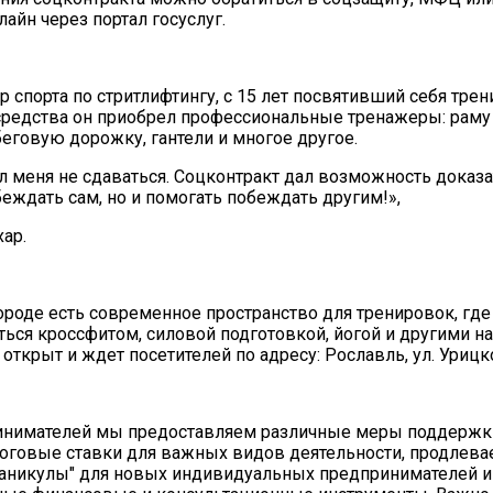
айн через портал госуслуг.
р спорта по стритлифтингу, с 15 лет посвятивший себя тре
редства он приобрел профессиональные тренажеры: раму
беговую дорожку, гантели и многое другое.
л меня не сдаваться. Соцконтракт дал возможность доказат
беждать сам, но и помогать побеждать другим!»,
хар.
городе есть современное пространство для тренировок, гд
ться кроссфитом, силовой подготовкой, йогой и другими н
открыт и ждет посетителей по адресу: Рославль, ул. Урицко
инимателей мы предоставляем различные меры поддержки
оговые ставки для важных видов деятельности, продлев
каникулы" для новых индивидуальных предпринимателей 