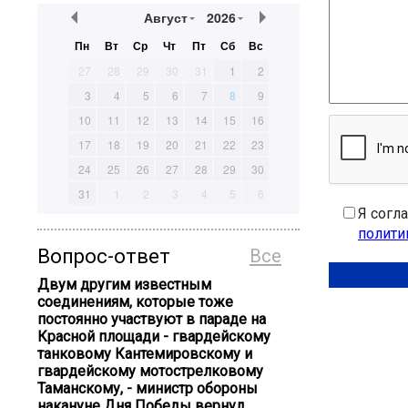
Август
2026
Пн
Вт
Ср
Чт
Пт
Сб
Вс
27
28
29
30
31
1
2
3
4
5
6
7
8
9
10
11
12
13
14
15
16
17
18
19
20
21
22
23
24
25
26
27
28
29
30
31
1
2
3
4
5
6
Я согл
полити
Вопрос-ответ
Все
Двум другим известным
соединениям, которые тоже
постоянно участвуют в параде на
Красной площади - гвардейскому
танковому Кантемировскому и
гвардейскому мотострелковому
Таманскому, - министр обороны
накануне Дня Победы вернул