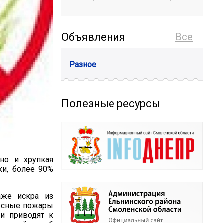
Объявления
Все
Разное
Полезные ресурсы
но и хрупкая
ки, более 90%
аже искра из
Лесные пожары
ни приводят к