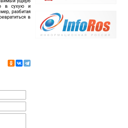
равимый ущерб
но в сухую и
мер, разбитая
ревратиться в