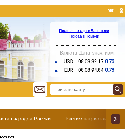
Прогноз погоды в Балашове
Погода в Тюмени
Валюта
Дата
знач.
изм.
▲
USD
08.08
82.17
0.76
▲
EUR
08.08
94.84
0.78
инства народов России
Растим патриотов
Поздр
кого