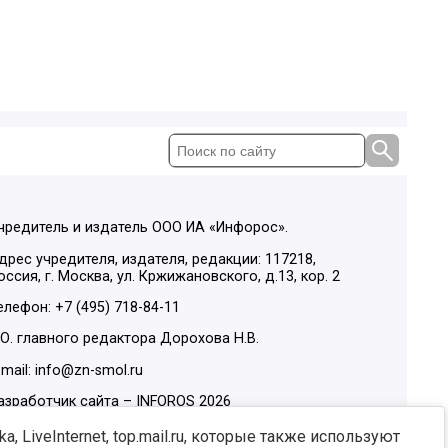
чредитель и издатель ООО ИА «Инфорос».
дрес учредителя, издателя, редакции: 117218,
оссия, г. Москва, ул. Кржижановского, д.13, кор. 2
елефон: +7 (495) 718-84-11
.О. главного редактора Дорохова Н.В.
-mail: info@zn-smol.ru
азработчик сайта –
INFOROS
2026
ы в социальных сетях:
, LiveInternet, top.mail.ru, которые также используют