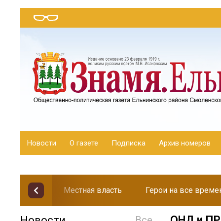
Новости
О газете
Подписка
Архив номеров
Местная власть
Герои на все време
Новости
Все
ОНД и ПР