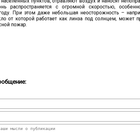
населённых пунктов, отравляют воздух и наносят непоп
онь распространяется с огромной скоростью, особен
году. При этом даже небольшая неосторожность – напри
кло от которой работает как линза под солнцем, может п
сной пожар.
ообщение: