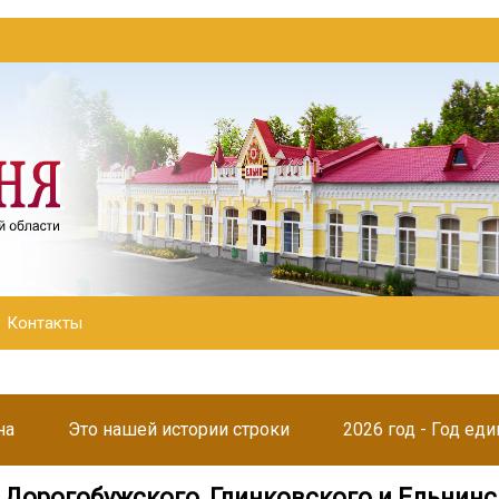
Контакты
на
Это нашей истории строки
2026 год - Год ед
 Дорогобужского, Глинковского и Ельнинс