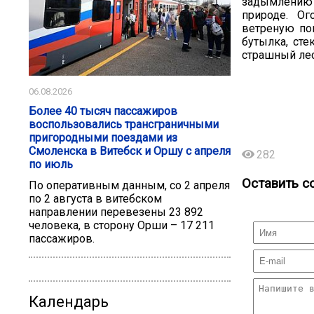
задымлению 
природе. Ог
ветреную по
бутылка, сте
страшный ле
06.08.2026
Более 40 тысяч пассажиров
воспользовались трансграничными
пригородными поездами из
Смоленска в Витебск и Оршу с апреля
282
по июль
Оставить с
По оперативным данным, со 2 апреля
по 2 августа в витебском
направлении перевезены 23 892
человека, в сторону Орши – 17 211
пассажиров.
Календарь