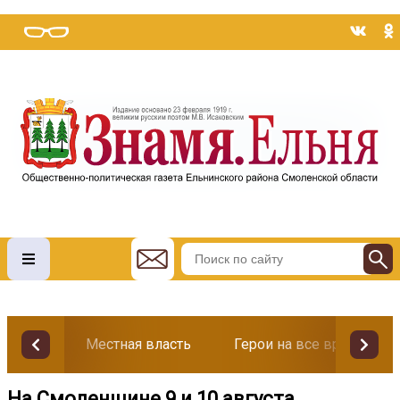
Местная власть
Герои на все времена
На Смоленщине 9 и 10 августа