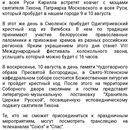
и всея Руси Кирилла встретят ковчег с мощами
святителя Тихона, Патриарха Московского и всея Руси,
который пробудет в нашем городе 9 и 10 августа.
В этот же день в Смоленск прибудет Одигитриевский
крестный ход из Витебска. В нем по традиции
принимают участие белорусские православные
паломники и прихожане храмов из разных российских
регионов. Ярким украшением этого дня станет VIII
Международный фестиваль колокольного звона,
услышать который можно будет с 16 часов.
В воскресенье, 10 августа, в день памяти Чудотворного
образа Пресвятой Богородицы, в Свято-Успенском
кафедральном соборе состоится Божественная литургия
и пройдет крестный ход. После этого на территории
Соборного двора смолянам и гостям представят
литературно-музыкальную постановку "Хранитель
Церкви Русской", посвященную исповедническому
подвигу святителя Тихона.
Те, кто не сможет присоединиться к праздничным
мероприятиям, могут посмотреть трансляцию на
телеканалах "Союз" и "Спас".