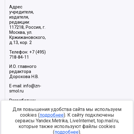
Адрес
учредителя,
издателя,
редакции:
117218, Россия, г.
Москва, ул.
Кржижановского,
д.13, кор. 2
Телефон: +7 (495)
718-84-11
И.О. главного
редактора
Дорохова Н.В.
E-mail: info@zn-
smol.ru
Разработчик
сайта –
INFOROS
Для повышения удобства сайта мы используем
2026
cookies (
подробнее
). К сайту подключены
Мы в социальных
сервисы Yandex.Metrika, LiveInternet, top.mail.ru,
сетях:
которые также используют файлы cookies
(
подробнее
).