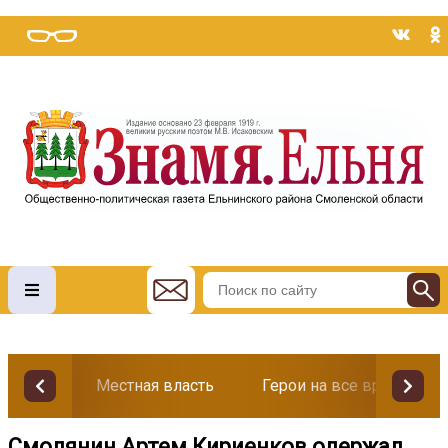
Местная власть
Герои на все времена
Смолянин Артем Кириенков одержал