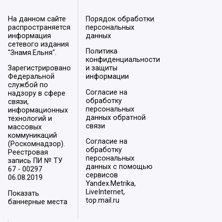
На данном сайте
Порядок обработки
распространяется
персональных
информация
данных
сетевого издания
Политика
"Знамя.Ельня".
конфиденциальности
Зарегистрировано
и защиты
Федеральной
информации
службой по
Согласие на
надзору в сфере
обработку
связи,
персональных
информационных
данных обратной
технологий и
связи
массовых
коммуникаций
Согласие на
(Роскомнадзор).
обработку
Реестровая
персональных
запись ПИ № ТУ
данных с помощью
67 - 00297
сервисов
06.08.2019
Yandex.Metrika,
LiveInternet,
Показать
top.mail.ru
баннерные места