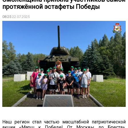
протяжённой эстафеты Победы
08:25
22.07.2025
Наш регион стал частью масштабной патриотической
акции «Марш к Победе! От Москвы до Бреста»,