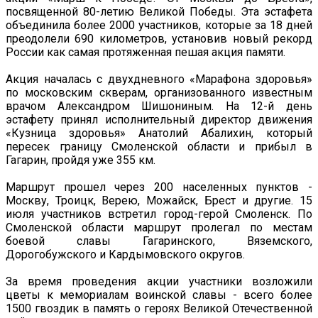
посвященной 80-летию Великой Победы. Эта эстафета
объединила более 2000 участников, которые за 18 дней
преодолели 690 километров, установив новый рекорд
России как самая протяженная пешая акция памяти.
Акция началась с двухдневного «Марафона здоровья»
по московским скверам, организованного известным
врачом Александром Шишониным. На 12-й день
эстафету принял исполнительный директор движения
«Кузница здоровья» Анатолий Абалихин, который
пересек границу Смоленской области и прибыл в
Гагарин, пройдя уже 355 км.
Маршрут прошел через 200 населенных пунктов -
Москву, Троицк, Верею, Можайск, Брест и другие. 15
июля участников встретил город-герой Смоленск. По
Смоленской области маршрут пролегал по местам
боевой славы Гагаринского, Вяземского,
Дорогобужского и Кардымовского округов.
За время проведения акции участники возложили
цветы к мемориалам воинской славы - всего более
1500 гвоздик в память о героях Великой Отечественной