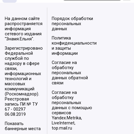
На данном сайте
Порядок обработки
распространяется
персональных
информация
данных
сетевого издания
Политика
"Знамя.Ельня".
конфиденциальности
Зарегистрировано
и защиты
Федеральной
информации
службой по
Согласие на
надзору в сфере
обработку
связи,
персональных
информационных
данных обратной
технологий и
связи
массовых
коммуникаций
Согласие на
(Роскомнадзор).
обработку
Реестровая
персональных
запись ПИ № ТУ
данных с помощью
67 - 00297
сервисов
06.08.2019
Yandex.Metrika,
LiveInternet,
Показать
top.mail.ru
баннерные места