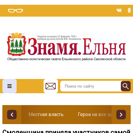
Местная власть
Герои на все времена
Смоленщина приняла участников самой