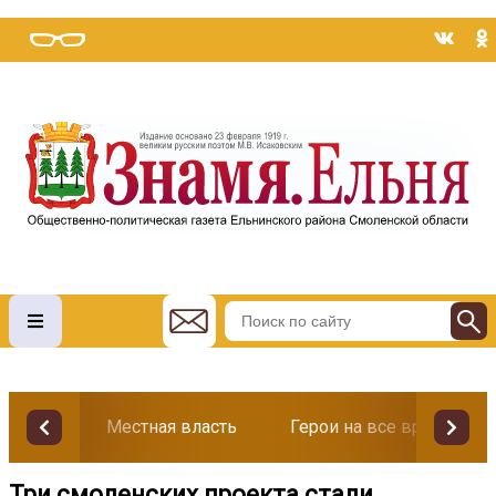
Местная власть
Герои на все времена
Три смоленских проекта стали