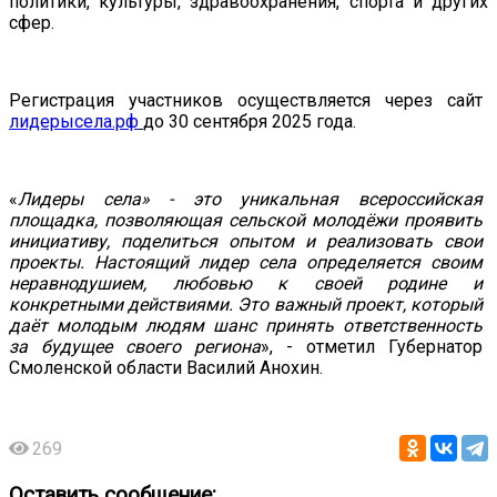
политики,
культуры,
здравоохранения
,
спорта
и
других
сфер.
Регистрация
участников
осуществляется
через
сайт
лидерысела.рф
до
30
сентября
2025
года.
«
Лидеры села» - это уникальная всероссийская
площадка, позволяющая сельской молодёжи проявить
инициативу, поделиться опытом и реализовать свои
проекты. Настоящий лидер села определяется своим
неравнодушием, любовью к своей родине и
конкретными действиями. Это важный проект, который
даёт молодым людям шанс принять ответственность
за будущее своего региона
», - отметил Губернатор
Смоленской области Василий Анохин.
269
Оставить сообщение: