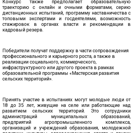
Конкурс также предполагает
образовательную
траекторию с онлайн и очными форматами
,
серию
дистанционных испытаний
,
программу наставничества с
топовыми экспертами и госдеятелями
,
возможность
стажировок в органах власти и рекомендации в
кадровый резерв.
Победители
получат
поддержку
в
части
сопровождения
профессионального
и
карьерного
роста,
а также в
реализации
социального,
коммерческого,
инфраструктурного
или
другого
проекта
в
рамках
образовательной
программы
«Мастерская
развития
сельских
территорий».
Принять участие в испытаниях могут
молодые люди от
18 до 35 лет, живущие на селе или работающие над
развитием сельских территорий
. Это
сотрудник
и
администраций
муниципальных
образований,
предприятий
агропромышленного
комплекса,
организаций
и
учреждений
образования,
молодежной