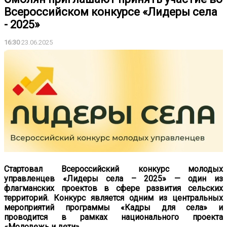
Всероссийском конкурсе «Лидеры села
- 2025»
16:30
23.06.2025
Стартовал
Всероссийски
й
конкурс молодых
управленцев «Лидеры села – 2025» — од
ин
из
флагманских проектов в сфере развития сельских
территорий
. К
онкурс
является
одним
из
центральных
мероприятий
программы
«Кадры
для
села»
и
проводится
в
рамках
национального
проекта
«Молодежь
и
дети».