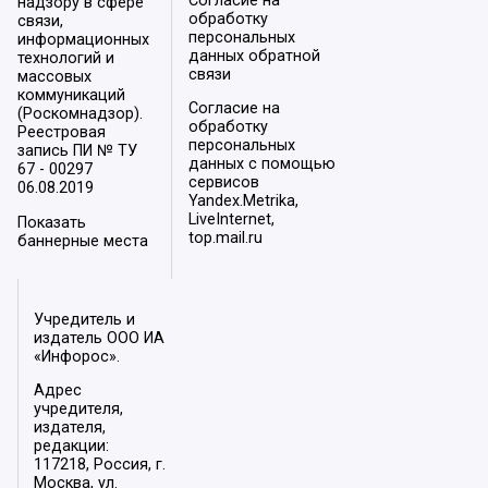
Согласие на
надзору в сфере
обработку
связи,
персональных
информационных
данных обратной
технологий и
связи
массовых
коммуникаций
Согласие на
(Роскомнадзор).
обработку
Реестровая
персональных
запись ПИ № ТУ
данных с помощью
67 - 00297
сервисов
06.08.2019
Yandex.Metrika,
LiveInternet,
Показать
top.mail.ru
баннерные места
Учредитель и
издатель ООО ИА
«Инфорос».
Адрес
учредителя,
издателя,
редакции:
117218, Россия, г.
Москва, ул.