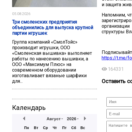
и защита жив
05.08.2026
Напомним, чт
зарегистриро
Три смоленских предприятия
организации
объединились для выпуска крупной
структуры Вл
партии игрушек
Группа компаний «СмолТойс»
производит игрушки, ООО
Подписывайте
«Смоленская вышивка» выполняет
https://t.me/f
работы по нанесению вышивки, а
ООО «Максимум Плюс» на
164331
современном оборудовании
изготавливает вязаные шарфики
Оставить с
для...
Календарь
Август
2026
Пн
Вт
Ср
Чт
Пт
Сб
Вс