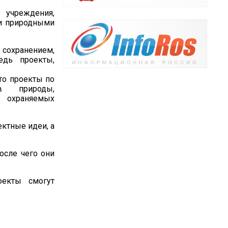
 учреждения,
и природными
 сохранением,
едь проекты,
то проекты по
в природы,
о охраняемых
ектные идеи, а
осле чего они
оекты смогут