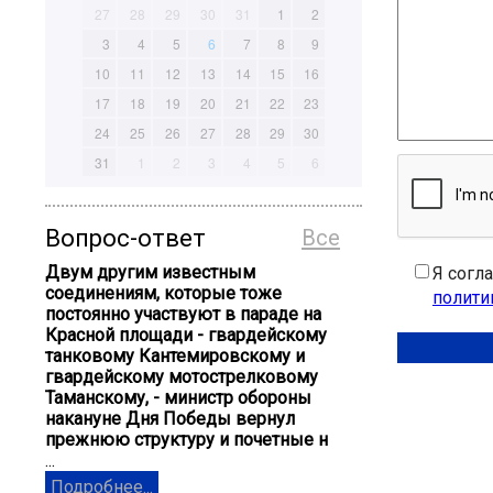
27
28
29
30
31
1
2
3
4
5
6
7
8
9
10
11
12
13
14
15
16
17
18
19
20
21
22
23
24
25
26
27
28
29
30
31
1
2
3
4
5
6
Вопрос-ответ
Все
Двум другим известным
Я согл
соединениям, которые тоже
полити
постоянно участвуют в параде на
Красной площади - гвардейскому
танковому Кантемировскому и
гвардейскому мотострелковому
Таманскому, - министр обороны
накануне Дня Победы вернул
прежнюю структуру и почетные н
...
Подробнее...