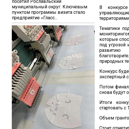
посетил Рославльский
муниципальный округ. Ключевым
В конкурсе
пунктом программы визита стало
управляющие
предприятие «Гласс...
территориями
Тематики по
мониторинго
которые спос
под угрозой 
развитию 
благотвори
природных те
Конкурс буде
экспертный с
Потом финали
снова будут 
Итоги конк
стартовать с 
Объем гранто
Стоит отмети