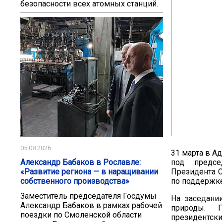
безопасности всех атомных станций.
05.08.2026
31 марта в А
Александр Бабаков в Рославле:
под предсе
«Развитие региона — в наращивании
Президента 
собственного производства»
по поддержке
Заместитель председателя Госдумы
На заседани
Александр Бабаков в рамках рабочей
природы.
поездки по Смоленской области
президентск