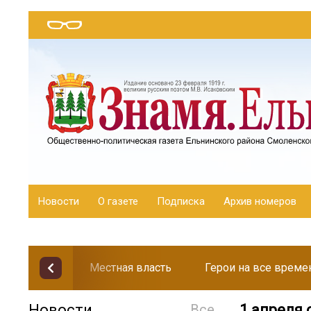
Новости
О газете
Подписка
Архив номеров
Местная власть
Герои на все време
Новости
Все
1 апреля