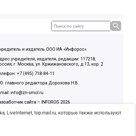
чредитель и издатель ООО ИА «Инфорос».
дрес учредителя, издателя, редакции: 117218,
оссия, г. Москва, ул. Кржижановского, д.13, кор. 2
елефон: +7 (495) 718-84-11
.О. главного редактора Дорохова Н.В.
-mail: info@zn-smol.ru
азработчик сайта –
INFOROS
2026
ы в социальных сетях:
, LiveInternet, top.mail.ru, которые также используют