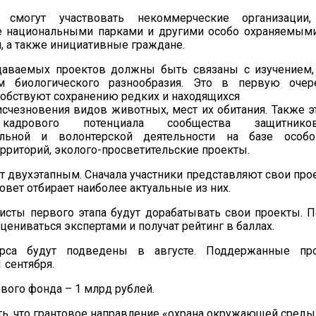
 смогут участвовать некоммерческие организации,
 национальными парками и другими особо охраняемым
, а также инициативные граждане.
даваемых проектов должны быть связаны с изучением,
м биологического разнообразия. Это в первую очер
обствуют сохранению редких и находящихся
исчезновения видов животных, мест их обитания. Также э
кадрового потенциала сообщества защитнико
тельной и волонтерской деятельности на базе особ
рриторий, эколого-просветительские проекты.
т двухэтапным. Сначала участники представляют свои про
овет отбирает наиболее актуальные из них.
сты первого этапа будут дорабатывать свои проекты. П
оцениваться экспертами и получат рейтинг в баллах.
урса будут подведены в августе. Поддержанные пр
1 сентября.
вого фонда – 1 млрд рублей.
ть, что грантовое направление «охрана окружающей среды