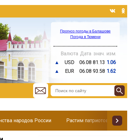
Прогноз погоды в Балашове
Погода в Тюмени
Валюта
Дата
знач.
изм.
▲
USD
06.08
81.13
1.06
▲
EUR
06.08
93.58
1.62
инства народов России
Растим патриотов
Поздр
и