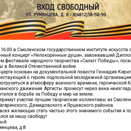
 16:00 в Смоленском государственном институте искусств 
нный концерт «Непокорённые души», завоевавший Диплом 
м фестивале народного творчества «Салют Победы», пос
 в Великой Отечественной войне.
церта основан на документальной повести Геннадия Кири
вествующей о героях подпольной молодежной организаци
огрузиться в атмосферу военного времени, героической б
занского движения. Артисты пронесут через века неизгла
лотился в борьбе за Победу и мир на земле.
примут участие лучшие творческие коллективы из Смолен
Гагаринского, Демидовского и Ярцевского районов.
сех желающих стать частью этого значимого события и по
ался за нашу свободу!
ный
мянцева, д.8