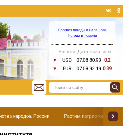
Прогноз погоды в Балашове
Погода в Тюмени
Валюта
Дата
знач.
изм.
▼
USD
07.08
80.93
0.2
▼
EUR
07.08
93.19
0.39
инства народов России
Растим патриотов
Поздр
 институте