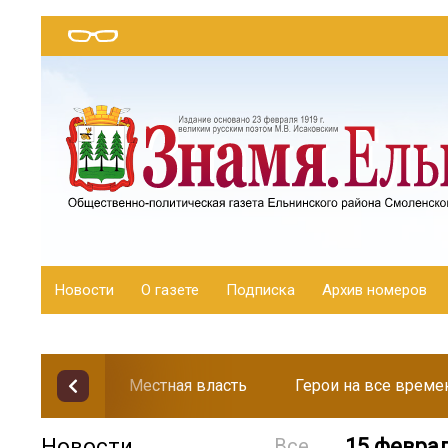
Новости
О газете
Подписка
Архив номеров
Местная власть
Герои на все време
Новости
Все
15 февра