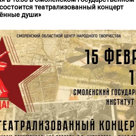
 состоится театрализованный концерт
ённые души»