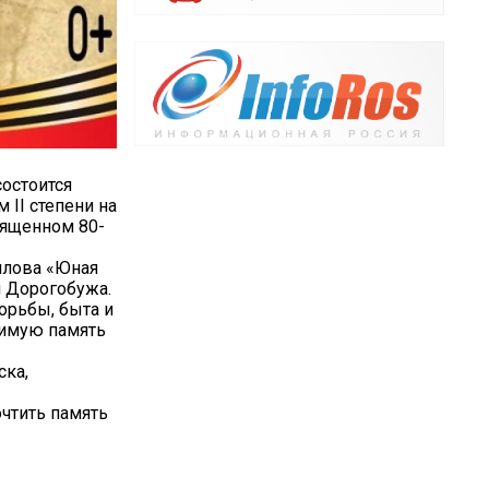
состоится
II степени на
вященном 80-
ллова «Юная
и Дорогобужа.
орьбы, быта и
димую память
ска,
чтить память