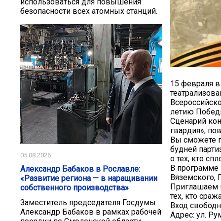
использоваться для повышения
безопасности всех атомных станций.
15 февраля в
театрализова
Всероссийско
летию Победы
Сценарий кон
гвардия», по
Вы сможете п
будней парти
05.08.2026
о тех, кто сп
В программе 
Александр Бабаков в Рославле:
Вяземского, 
«Развитие региона — в наращивании
Приглашаем в
собственного производства»
тех, кто сраж
Заместитель председателя Госдумы
Вход свобод
Александр Бабаков в рамках рабочей
Адрес: ул. Ру