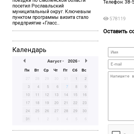
поездки по Смоленской области
Телефон: 38-
посетил Рославльский
муниципальный округ. Ключевым
пунктом программы визита стало
578119
предприятие «Гласс...
Оставить с
Календарь
Август
2026
Пн
Вт
Ср
Чт
Пт
Сб
Вс
27
28
29
30
31
1
2
3
4
5
6
7
8
9
10
11
12
13
14
15
16
17
18
19
20
21
22
23
24
25
26
27
28
29
30
31
1
2
3
4
5
6