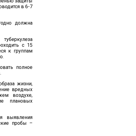
пенью защиты
оводится в 6-7
годно должна
туберкулеза
роходить с 15
еся к группам
о.
овать полное
.
образа жизни,
чение вредных
жем воздухе,
ие плановых
я выявления
ские пробы –