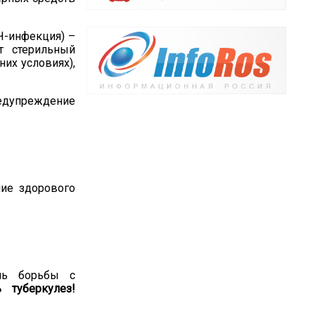
ИЧ-инфекция) –
т стерильный
них условиях)
,
дупреждение
ие здорового
нь борьбы с
 туберкулез!