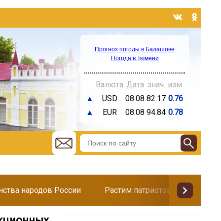
Прогноз погоды в Балашове
Погода в Тюмени
Валюта
Дата
знач.
изм.
▲
USD
08.08
82.17
0.76
▲
EUR
08.08
94.84
0.78
инства народов России
Растим патриотов
Поздр
екционных