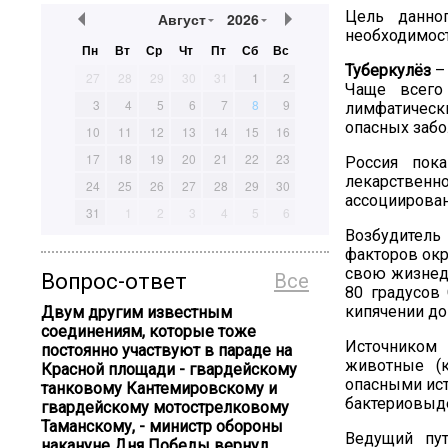
Цель данн
Август
2026
необходимост
Пн
Вт
Ср
Чт
Пт
Сб
Вс
Туберкулёз
–
27
28
29
30
31
1
2
Чаще всего
3
4
5
6
7
8
9
лимфатически
опасных забо
10
11
12
13
14
15
16
17
18
19
20
21
22
23
Россия по
лекарствен
24
25
26
27
28
29
30
ассоциирован
31
1
2
3
4
5
6
Возбудител
факторов окр
свою жизнеде
Вопрос-ответ
Все
80 градусов
кипячении
до
Двум другим известным
соединениям, которые тоже
Источником 
постоянно участвуют в параде на
животные (к
Красной площади - гвардейскому
опасными ист
танковому Кантемировскому и
бактериовыд
гвардейскому мотострелковому
Таманскому, - министр обороны
Ведущий пут
накануне Дня Победы вернул