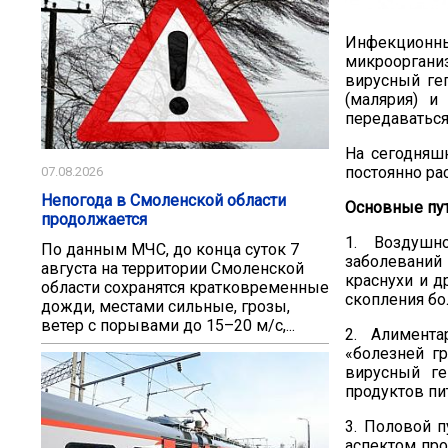
Инфекционн
микрооргани
вирусный геп
(малярия)
и п
передаваться
На сегодняш
постоянно рас
07.08.2026
Непогода в Смоленской области
Основные пут
продолжается
1.
Воздушн
По данным МЧС, до конца суток 7
заболевани
й
августа на территории Смоленской
краснух
и
и др
области сохранятся кратковременные
скопления б
дожди, местами сильные, грозы,
ветер с порывами до 15–20 м/с,...
2. Алимент
«болезн
ей
гр
вирусный ге
продуктов пи
3.
Половой п
аспектом про