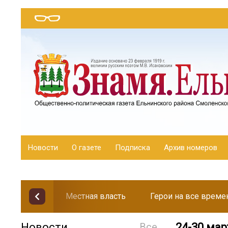
Новости
О газете
Подписка
Архив номеров
Местная власть
Герои на все време
Новости
Все
24-30 ма