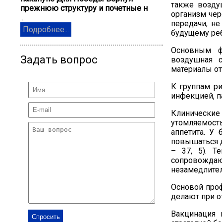
также возду
прежнюю структуру и почетные н
организм че
...
передачи, н
Подробнее...
будущему ре
Основным ф
Задать вопрос
воздушная с
материалы о
К группам р
инфекцией,
п
Клинические
утомляемость
аппетита. У
повышаться 
– 37, 5).
Тем
сопровождаю
незамедлител
Основой п
ро
делают при о
Вакцинация 