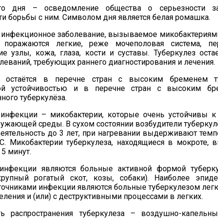
ого дня
–
осведомление общества о серьезности за
и борьбы с ним. Символом дня является белая ромашка.
 инфекционное заболевание,
вызываемое микобактериями
 поражаются легкие, реже мочеполовая система, пе
е узлы, кожа, глаза, кости и суставы. Туберкулез оста
леваний, требующих раннего диагностирования и лечения.
ка
остаётся в перечне стран с высоким бременем т
ной устойчивостью и в перечне стран с высоким б
ного туберкулёза.
ь инфекции
–
микобактерии, которые очень устойчивы к
ужающей среды. В сухом состоянии возбудители туберкул
ятельность до 3 лет, при нагревании выд
ерживают темп
С. Микобактерии туберкулеза, находящиеся в мокроте
,
в
5 минут.
инфекции являются больные активной формой туберк
рупный рогатый скот, козы, собаки). Наиболее
эпиде
очниками инфекции являются больные туберкулезом легк
еления
и (или) с деструктивными процессами в легких.
ь распространения туберкулеза
–
воздушно-капельны