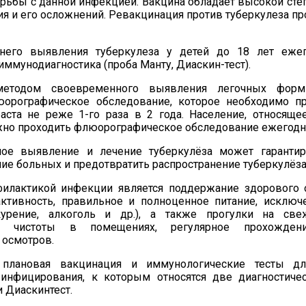
орьбы с данной инфекцией. Вакцина обладает
высокой сте
ия
и его
осложнений. Ревакцинация
против туберкулеза пр
него выявления туберкулеза у детей до 18 лет еже
иммунодиагностика (
проба Манту,
Диаскин
-
тест
).
етодом своевременного выявления легочных форм 
орографическое обследование
, которое необходимо п
аста не реже 1-го раза в 2 года. Население, относяще
но проходить флюорографическое обследование ежегодн
ое выявление и лечение туберкулёза может гарантир
е больных и предотвратить распространение туберкулёза
илактикой инфекции является поддержание здорового 
активность, правильное и полноценное питание, исклю
урение, алкоголь и др.), а также прогулки на све
ие чистоты в помещениях,
регулярное прохожден
 осмотров.
, плановая вакцинация и
иммунологически
е
тест
ы дл
инфицирования
,
к
которы
м
относятся две диагностиче
и
Диаскинтест
.