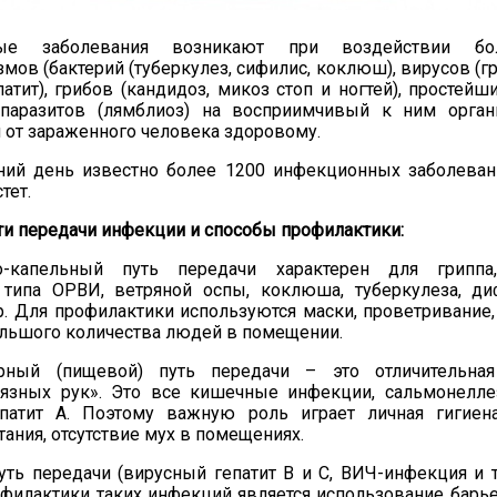
ые заболевания возникают при воздействии бол
змов
(бактерий (туберкулез, сифилис, коклюш), вирусов
(гр
атит)
, грибов
(кандидоз, микоз стоп и ногтей)
, простейш
аразитов
(лямблиоз
)
на восприимчивый к ним орган
 от зараженного человека здоровому.
ний день известно более 1200 инфекционных заболеван
тет.
и передачи инфекции и способы профилактики:
о-капельный путь передачи
характерен для
грипп
а
 типа ОРВИ
, ветрян
ой
осп
ы
, коклюш
а
, туберкулез
а
, ди
.
Для
профилактики используются маски, проветривание
ольшого количества людей в помещении
.
арный (пищевой) путь передачи
– это
отличительная
язных рук»
. Это
все кишечные инфекции, сальмонеллез
патит А
. Поэтому
важную роль играет личная гигиена
тания, отсутствие мух в помещениях
.
уть передачи (вирусный
гепатит В и С, ВИЧ-инфекция и т
филактики таких инфекций является использование барь