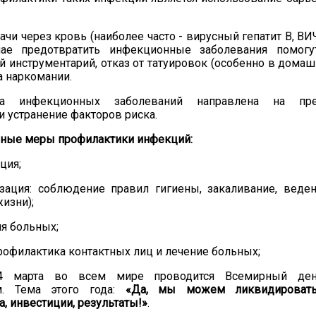
дачи
через кровь
(наиболее часто - вирусный гепатит В, В
ае предотвратить инфекционные заболевания помогу
й инструментарий, отказ от татуировок (особенно в домаш
а наркомании
.
ика инфекционных заболеваний
направлена на пре
и устранение факторов риска.
н
ые меры профилактики инфекций:
ция;
зация:
соблюдение правил гигиены, закаливание,
веден
жизни);
я больных
;
офилактика конт
а
ктных лиц
и лечение больных
;
4 марта во всем мире проводится Всемирный де
м
.
Тема этого года:
«Да, мы можем ликвидировать
а, инвестиции, результаты!»
.