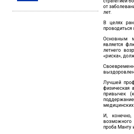
стратегией б
от заболеван
лет.
В целях ран
проводиться 
Основным м
является
флю
летнего возр
«риска»
,
долж
Своевременн
выздоровлени
Лучшей проф
физическая 
привычек (к
поддержан
медицинских
И, конечно
возможного 
проба Манту 