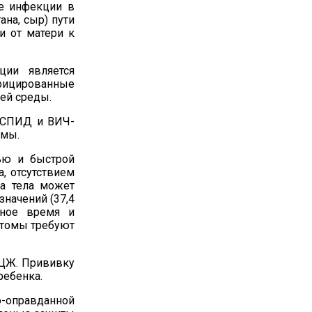
ие инфекции в
ана, сыр) пути
и
от матери к
ции является
фицированные
ей среды.
е СПИД и ВИЧ-
ем
ы
.
ью и быстрой
, отсутствием
ра тела может
значений (37,4
чное время и
птомы
требуют
БЦЖ. Прививку
ребенка.
о-оправданной