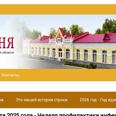
Контакты
на
Это нашей истории строки
2026 год - Год ед
рта 2025 года - Неделя профилактики инф