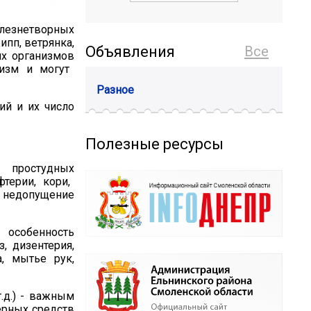
езнетворных
ипп, ветрянка,
Объявления
Все
их организмов
изм и могут
Разное
ий и их число
Полезные ресурсы
, простудны
х
фтери
и
, кор
и
,
, недопущение
 особенность
, дизентерия,
, мытье рук,
.д.) - важным
ерных средств