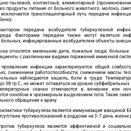
шно-пылевой, контактный, алиментарный (проникновен
рез
продукты питания от больного животного: молоко, смет
е исключается
трансплацентарный
путь передачи инфекци
бенку
.
актором передачи возбудителя туберкулезной инфек
реда. Факторами передачи также могут являться ин
т больных, инфицированные возбудителем объекты внешн
иска
относятся маленькие дети, пожилые люди, больны
ациенты с различными видами
поражен
ий
иммунн
ой
сист
 проявления инфекции характеризуются общей слабост
ю, снижением работоспособности, снижением массы тела
 больных наблюдается кашель, боли в груди. Температу
до 38
гр.С
.
, но может оставаться на уровне субфебрильных 
пературные скачки отмечаются в вечернее или но
тся ознобом и чрезмерным выделением пота.
Т
акие сим
ьного обращения к врачу.
филактик
и
туберкулёза является иммунизация вакциной 
тсутствии противопоказаний в роддоме на 3-7 день жизни 
против туберкулеза является эффективной и социальн