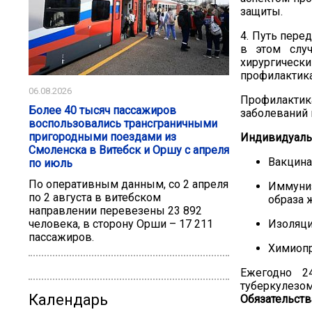
защиты
.
4.
П
уть пере
в этом случ
хирургически
профилактик
06.08.2026
Профилакт
Более 40 тысяч пассажиров
заболеваний 
воспользовались трансграничными
пригородными поездами из
И
ндивидуаль
Смоленска в Витебск и Оршу с апреля
В
акцина
по июль
По оперативным данным, со 2 апреля
Иммуни
по 2 августа в витебском
образа 
направлении перевезены 23 892
Изоляци
человека, в сторону Орши – 17 211
пассажиров.
Химиопр
Ежегодно
2
туберкулезо
Календарь
Обязательств