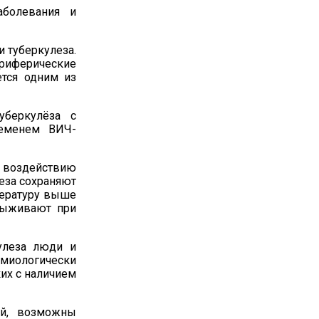
болевания и
 туберкулеза.
риферические
ется одним из
уберкулёза с
ременем ВИЧ-
 воздействию
еза сохраняют
ературу выше
ыживают при
улеза люди и
миологически
их с наличием
й, возможны