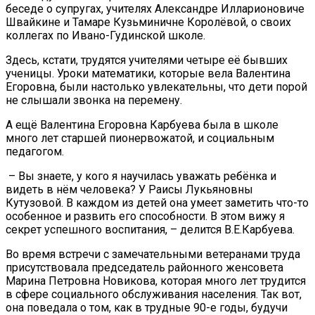
беседе о супругах, учителях Александре Илларионовиче
Швайкине и Тамаре Кузьминичне Королёвой, о своих
коллегах по Ивано-Гудинской школе.
Здесь, кстати, трудятся учителями четыре её бывших
ученицы. Уроки математики, которые вела Валентина
Егоровна, были настолько увлекательны, что дети порой
не слышали звонка на перемену.
А ещё Валентина Егоровна Карбуева была в школе
много лет старшей пионервожатой, и социальным
педагогом.
– Вы знаете, у кого я научилась уважать ребёнка и
видеть в нём человека? У Раисы Лукьяновны
Кутузовой. В каждом из детей она умеет заметить что-то
особенное и развить его способности. В этом вижу я
секрет успешного воспитания, – делится В.Е.Карбуева.
Во время встречи с замечательными ветеранами труда
присутствовала председатель районного женсовета
Марина Петровна Новикова, которая много лет трудится
в сфере социального обслуживания населения. Так вот,
она поведала о том, как в трудные 90-е годы, будучи