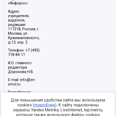
«Инфорос».
Адрес
учредителя,
издателя,
редакции:
117218, Россия, г.
Москва, ул.
Кржижановского,
д.13, кор. 2
Телефон: +7 (495)
718-84-11
И.О. главного
редактора
Дорохова Н.В.
E-mail: info@zn-
smol.ru
Разработчик
сайта –
INFOROS
Для повышения удобства сайта мы используем
2026
cookies (
подробнее
). К сайту подключены
Мы в социальных
сервисы Yandex.Metrika, LiveInternet, top.mail.ru,
сетях:
которые также используют файлы cookies