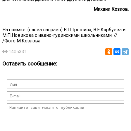
Михаил Козлов.
На снимке: (слева направо) В.П.Трошина, В.Е.Карбуева и
М.П.Новикова с ивано-гудинскими школьниками. //
/Фото М.Козлова
1405331
Оставить сообщение: