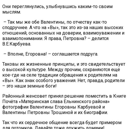
Они переглянулись, улыбнувшись каким-то своим
мыслям.
– Так мы же обе Валентины, по отчеству как-то
сподручнее. А что на «Вы», так это из-за наших высоких
отношений, основанных на доверии, взаимоуважении и
взаимопонимании. Я права, Петровна? – делится
В.Е.Карбуева.
– Вполне, Егоровна! – соглашается подруга.
Таковы их жизненные принципы, и это свидетельствует
о высокой культуре. Между прочим, сохраняются ещё
кое-где на селе традиции обращения к родителям на
«Вы». Как знак особого уважения. Нет, правда, родители
– это наши земные боги!
Районный женсовет принял решение поместить в Книге
Почёта «Материнская слава Ельнинского района»
фотографии Валентины Егоровны Карбуевой и
Валентины Петровны Трошиной и их биографии.
Так что их сердечное общение всегда будет примером
для потомков. Давайте тоже дружить домами!