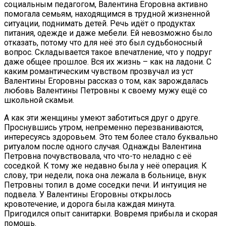
социальным педагогом, Валентина Егоровна активно
помогала семьям, находящимся в трудной жизненной
ситуации, поднимать детей. Речь идёт о продуктах
питания, одежде и даже мебели. Ей невозможно было
отказать, потому что для неё это был судьбоносный
вопрос. Складывается такое впечатление, что у подруг
даже общее прошлое. Вся их жизнь – как на ладони. С
каким романтическим чувством прозвучал из уст
Валентины Егоровны рассказ о том, как зарождалась
любовь Валентины Петровны к своему мужу ещё со
школьной скамьи.
А как эти женщины умеют заботиться друг о друге.
Проснувшись утром, непременно перезваниваются,
интересуясь здоровьем. Это тем более стало буквально
ритуалом после одного случая. Однажды Валентина
Петровна почувствовала, что что-то неладно с её
соседкой. К тому же недавно была у неё операция. К
слову, три недели, пока она лежала в больнице, внук
Петровны топил в доме соседки печи. И интуиция не
подвела. У Валентины Егоровны открылось
кровотечение, и дорога была каждая минута.
Пригодился опыт санитарки. Вовремя прибыла и скорая
помощь.