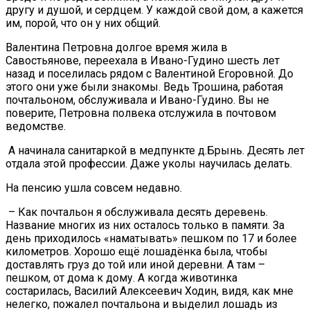
другу и душой, и сердцем. У каждой свой дом, а кажется
им, порой, что он у них общий.
Валентина Петровна долгое время жила в
Савостьянове, переехала в Ивано-Гудино шесть лет
назад и поселилась рядом с Валентиной Егоровной. До
этого они уже были знакомы. Ведь Трошина, работая
почтальоном, обслуживала и Ивано-Гудино. Вы не
поверите, Петровна полвека отслужила в почтовом
ведомстве.
А начинала санитаркой в медпункте д.Брынь. Десять лет
отдала этой профессии. Даже уколы научилась делать.
На пенсию ушла совсем недавно.
– Как почтальон я обслуживала десять деревень.
Название многих из них осталось только в памяти. За
день приходилось «наматывать» пешком по 17 и более
километров. Хорошо ещё лошадёнка была, чтобы
доставлять груз до той или иной деревни. А там –
пешком, от дома к дому. А когда животинка
состарилась, Василий Алексеевич Ходин, видя, как мне
нелегко, пожалел почтальона и выделил лошадь из