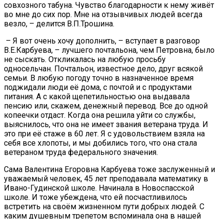
совхозного табуна. Чувство благодарности к нему живёт
во мне до сих пор. Мне на отзывчивых людей всегда
везло, – делится В.П.Трошина.
– Я вот очень хочу дополнить, – вступает в разговор
В.Е.Карбуева, – лучшего почтальона, чем Петровна, было
не сыскать. Откликалась на любую просьбу
односельчан. Почтальон, известное дело, друг всякой
семьи. В любую погоду точно в назначенное время
поджидали люди её дома, с почтой и с продуктами
питания. А с какой щепетильностью она выдавала
пенсию или, скажем, денежный перевод. Все до одной
копеечки отдаст. Когда она решила уйти со службы,
выяснилось, что она не имеет звания ветерана труда. И
это при её стаже в 60 лет. Я с удовольствием взяла на
себя все хлопоты, и мы добились того, что она стала
ветераном труда федерального значения.
Сама Валентина Егоровна Карбуева тоже заслуженный и
уважаемый человек, 45 лет преподавала математику в
Ивано-Гудинской школе. Начинала в Новоспасской
школе. И тоже убеждена, что ей посчастливилось
встретить на своём жизненном пути добрых людей. С
каким душевным трепетом вспоминала она в нашей