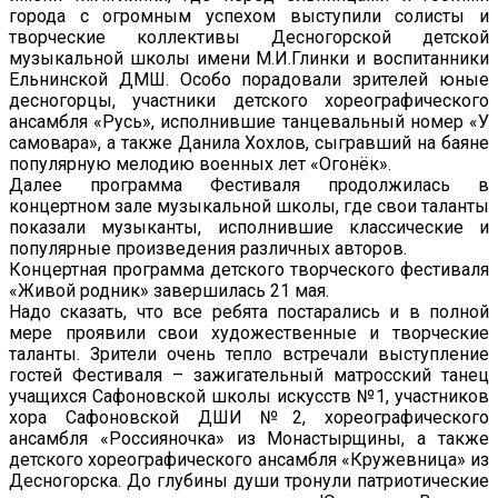
города с огромным успехом выступили солисты и
творческие коллективы Десногорской детской
музыкальной школы имени М.И.Глинки и воспитанники
Ельнинской ДМШ. Особо порадовали зрителей юные
десногорцы, участники детского хореографического
ансамбля «Русь», исполнившие танцевальный номер «У
самовара», а также Данила Хохлов, сыгравший на баяне
популярную мелодию военных лет «Огонёк».
Далее программа Фестиваля продолжилась в
концертном зале музыкальной школы, где свои таланты
показали музыканты, исполнившие классические и
популярные произведения различных авторов.
Концертная программа детского творческого фестиваля
«Живой родник» завершилась 21 мая.
Надо сказать, что все ребята постарались и в полной
мере проявили свои художественные и творческие
таланты. Зрители очень тепло встречали выступление
гостей Фестиваля – зажигательный матросский танец
учащихся Сафоновской школы искусств №1, участников
хора Сафоновской ДШИ №2, хореографического
ансамбля «Россияночка» из Монастырщины, а также
детского хореографического ансамбля «Кружевница» из
Десногорска. До глубины души тронули патриотические