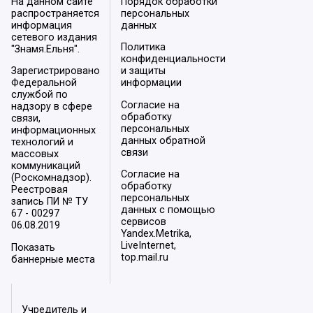
На данном сайте
Порядок обработки
распространяется
персональных
информация
данных
сетевого издания
Политика
"Знамя.Ельня".
конфиденциальности
Зарегистрировано
и защиты
Федеральной
информации
службой по
Согласие на
надзору в сфере
обработку
связи,
персональных
информационных
данных обратной
технологий и
связи
массовых
коммуникаций
Согласие на
(Роскомнадзор).
обработку
Реестровая
персональных
запись ПИ № ТУ
данных с помощью
67 - 00297
сервисов
06.08.2019
Yandex.Metrika,
LiveInternet,
Показать
top.mail.ru
баннерные места
Учредитель и