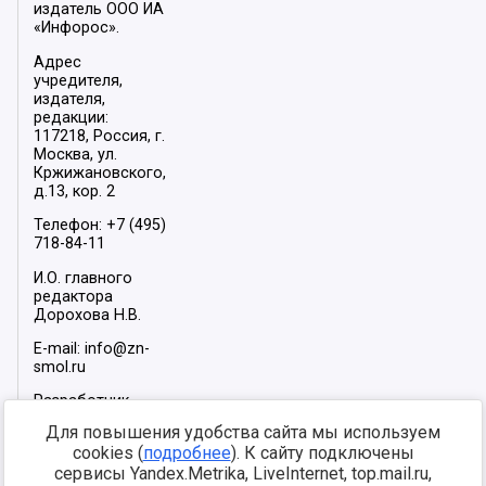
издатель ООО ИА
«Инфорос».
Адрес
учредителя,
издателя,
редакции:
117218, Россия, г.
Москва, ул.
Кржижановского,
д.13, кор. 2
Телефон: +7 (495)
718-84-11
И.О. главного
редактора
Дорохова Н.В.
E-mail: info@zn-
smol.ru
Разработчик
сайта –
INFOROS
Для повышения удобства сайта мы используем
2026
cookies (
подробнее
). К сайту подключены
Мы в социальных
сервисы Yandex.Metrika, LiveInternet, top.mail.ru,