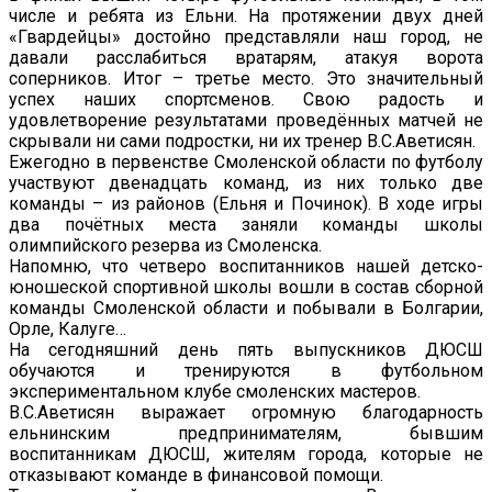
числе и ребята из Ельни. На протяжении двух дней
«Гвардейцы» достойно представляли наш город, не
давали расслабиться вратарям, атакуя ворота
соперников. Итог – третье место. Это значительный
успех наших спортсменов. Свою радость и
удовлетворение результатами проведённых матчей не
скрывали ни сами подростки, ни их тренер В.С.Аветисян.
Ежегодно в первенстве Смоленской области по футболу
участвуют двенадцать команд, из них только две
команды – из районов (Ельня и Починок). В ходе игры
два почётных места заняли команды школы
олимпийского резерва из Смоленска.
Напомню, что четверо воспитанников нашей детско-
юношеской спортивной школы вошли в состав сборной
команды Смоленской области и побывали в Болгарии,
Орле, Калуге…
На сегодняшний день пять выпускников ДЮСШ
обучаются и тренируются в футбольном
экспериментальном клубе смоленских мастеров.
В.С.Аветисян выражает огромную благодарность
ельнинским предпринимателям, бывшим
воспитанникам ДЮСШ, жителям города, которые не
отказывают команде в финансовой помощи.