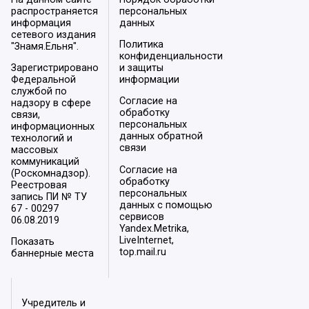
распространяется
персональных
информация
данных
сетевого издания
Политика
"Знамя.Ельня".
конфиденциальности
Зарегистрировано
и защиты
Федеральной
информации
службой по
Согласие на
надзору в сфере
обработку
связи,
персональных
информационных
данных обратной
технологий и
связи
массовых
коммуникаций
Согласие на
(Роскомнадзор).
обработку
Реестровая
персональных
запись ПИ № ТУ
данных с помощью
67 - 00297
сервисов
06.08.2019
Yandex.Metrika,
LiveInternet,
Показать
top.mail.ru
баннерные места
Учредитель и