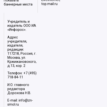
Показать
top.mail.ru
баннерные места
Учредитель и
издатель ООО ИА
«Инфорос».
Адрес
учредителя,
издателя,
редакции:
117218, Россия, г.
Москва, ул.
Кржижановского,
д.13, кор. 2
Телефон: +7 (495)
718-84-11
И.О. главного
редактора
Дорохова Н.В.
E-mail: info@zn-
smol.ru