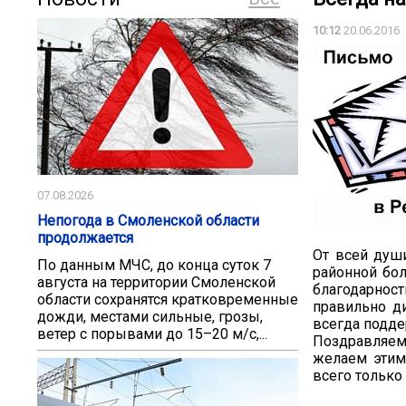
10:12
20.06.2016
07.08.2026
Непогода в Смоленской области
продолжается
От всей душ
По данным МЧС, до конца суток 7
районной бо
августа на территории Смоленской
благодарнос
области сохранятся кратковременные
правильно ди
дожди, местами сильные, грозы,
всегда подд
ветер с порывами до 15–20 м/с,...
Поздравляе
желаем этим
всего только