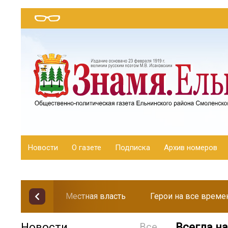
Новости
О газете
Подписка
Архив номеров
Местная власть
Герои на все време
Новости
Все
Всегда н