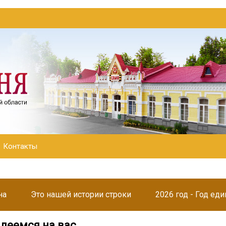
Контакты
на
Это нашей истории строки
2026 год - Год ед
адеемся на вас