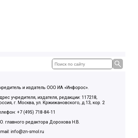
чредитель и издатель ООО ИА «Инфорос».
дрес учредителя, издателя, редакции: 117218,
оссия, г. Москва, ул. Кржижановского, д.13, кор. 2
елефон: +7 (495) 718-84-11
.О. главного редактора Дорохова Н.В.
-mail: info@zn-smol.ru