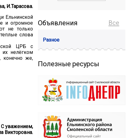
а, И.Тарасова.
щи Ельнинской
Объявления
Все
ие и огромное
ют не только
 теплые слова
Разное
нской ЦРБ с
 их нелёгком
, конечно же,
Полезные ресурсы
С уважением,
а Викторовна.