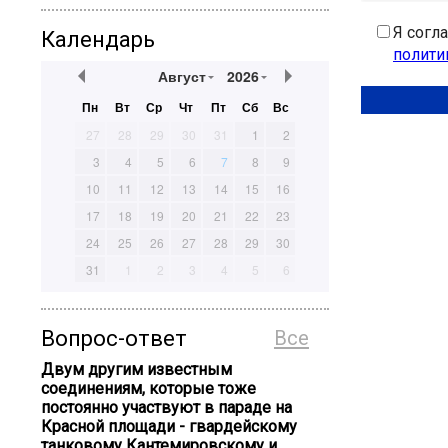
Я согл
Календарь
полити
Август
2026
Пн
Вт
Ср
Чт
Пт
Сб
Вс
27
28
29
30
31
1
2
3
4
5
6
7
8
9
10
11
12
13
14
15
16
17
18
19
20
21
22
23
24
25
26
27
28
29
30
31
1
2
3
4
5
6
Вопрос-ответ
Все
Двум другим известным
соединениям, которые тоже
постоянно участвуют в параде на
Красной площади - гвардейскому
танковому Кантемировскому и