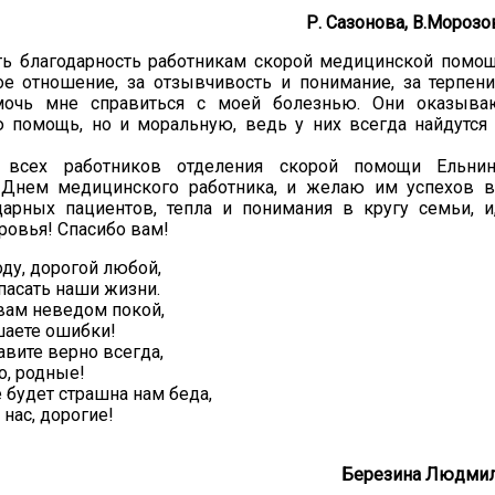
Р. Сазонова, В.Морозов
ть благодарность работникам скорой медицинской помо
ое отношение, за отзывчивость и понимание, за терпен
мочь мне справиться с моей болезнью. Они оказыва
 помощь, но и моральную, ведь у них всегда найдутся
 всех работников отделения скорой помощи Ельни
 Днем медицинского работника, и желаю им успехов в
дарных пациентов, тепла и понимания в кругу семьи, и
ровья! Спасибо вам!
ду, дорогой любой,
пасать наши жизни.
 вам неведом покой,
шаете ошибки!
авите верно всегда,
о, родные!
 будет страшна нам беда,
 нас, дорогие!
Березина Людмил