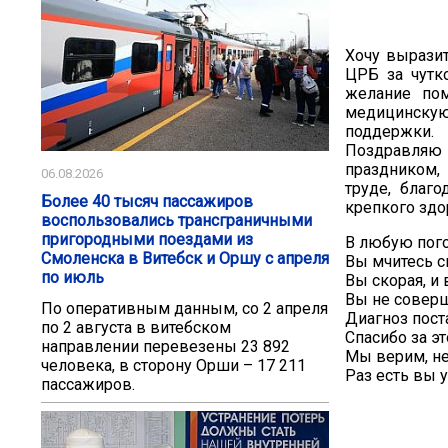
Хочу вырази
ЦРБ за чутк
желание по
медицинскую
поддержки.
Поздравляю
праздником,
06.08.2026
труде, благо
Более 40 тысяч пассажиров
крепкого здо
воспользовались трансграничными
пригородными поездами из
В любую пого
Смоленска в Витебск и Оршу с апреля
Вы мчитесь с
по июль
Вы скорая, и
Вы не совер
По оперативным данным, со 2 апреля
Диагноз пост
по 2 августа в витебском
Спасибо за эт
направлении перевезены 23 892
Мы верим, не
человека, в сторону Орши – 17 211
Раз есть вы у
пассажиров.