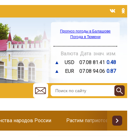
Прогноз погоды в Балашове
Погода в Тюмени
Валюта
Дата
знач.
изм.
▲
USD
07.08
81.41
0.48
▲
EUR
07.08
94.06
0.87
инства народов России
Растим патриотов
Поздр