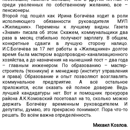
среди уволенных по собственному желанию, все –
пенсионеры.
Второй год пошёл как Ирина Богачёва ходит в роли
исполняющего обязанности руководителя МУП
«Жилищник». Перемены к лучшему видны. Газета
«Знамя» писала об этом. Скажем, коммунальщики два
раза в месяц стабильно получают зарплату. В общем,
конкретные сдвиги в лучшую сторону налицо.
И.С.Богачёва за 17 лет работы в «Жилищнике» долгое
время была мастером водопроводно-канализационного
хозяйства, а до назначения на нынешний пост – два года
– главным инженером. По образованию – мастер-
строитель (техникум) и менеджер (институт управления
и права). Образование и опыт позволяют возглавлять
коммунальное предприятие. А всё остальное
приложится, если оказать ей полное доверие. Ведь
лучшей кандидатуры нет. Вот и помощник прокурора
района А.К.Комовский посетовал на то, сколько можно
держать Богачёву временным руководителем. И
депутаты, думаю, это прекрасно понимают. Пора что-то
решать. Во всём важна определённость.
Михаил Козлов.