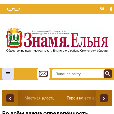
Местная власть
Герои на все времена
Во всём важна определённость