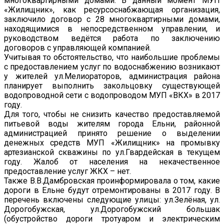
многоквартирными домами. В данный момент МУП
«Жилищник», как ресурсоснабжающая организация,
заключило договор с 28 многоквартирными домами,
находящимися в непосредственном управлении, и
руководством ведётся работа по заключению
договоров с управляющей компанией.
Учитывая то обстоятельство, что наибольшие проблемы
с предоставлением услуг по водоснабжению возникают
у жителей ул.Мелиораторов, администрация района
планирует выполнить закольцовку существующей
водопроводной сети с водопроводом МУП «ВКХ» в 2017
году.
Для того, чтобы не снизить качество предоставляемой
питьевой воды жителям города Ельни, районной
администрацией принято решение о выделении
денежных средств МУП «Жилищник» на промывку
артезианской скважины по ул.Гвардейская в текущем
году. Жалоб от населения на некачественное
предоставление услуг ЖКХ – нет.
Также В.В.Дамбровская проинформировала о том, какие
дороги в Ельне будут отремонтированы в 2017 году. В
перечень включены следующие улицы: ул.Зелёная, ул.
Дорогобужская, ул.Дорогобужский большак
(обустройство дороги тротуаром и электрическим