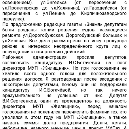
освещением), ул.Энгельса (от пересечения с
ул.Пролетарская до ул.Калинина), ул.Гвардейская (от
пересечения с ул.Ленина до Кирпичнозаводского
переулка).
По предложению редакции газеты «Знамя» депутатам
были розданы копии решения судов, касающиеся
ремонта ул.Дорогобужская, Дорогобужский большак и
ул.Зелёная. Все дела рассмотрены по иску прокурора
района в интересах неопределённого круга лиц о
понуждении к совершению действий.
Районная администрация просила депутатов
согласовать кандидатуру И.С.Богачёвой на пост
директора МУП «Жилищник». Но при голосовании не
хватило всего одного голоса для положительного
решения вопроса. Я разговаривал после заседания с
некоторыми депутатами, почему они не поддержали
кандидатуру И.С.Богачёвой, но так ничего
вразумительного не услышал от них. Депутат
В.И.Сергеенков, один из претендентов на должность
директора МУП «Жилищник», перед началом
голосования не поленился перечислить фамилии тех, кто
уволился в этом году из МУП «Жилищник», а также
назвать суммы долга предприятия. Долги, кстати,
небольшие, намного меньше, чем в других МУПах. А