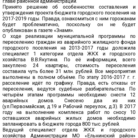
главе районной администрации.
Принято решение об особенностях составления и
утверждения проекта бюджета городского поселения на
2017-2019 годы. Правда, ознакомиться с ним горожанам
будет проблематично, поскольку он не будет
опубликован в газете «Знамя».
О ходе реализации муниципальной программы по
переселению граждан из аварийного жилищного фонда
городского поселения на 2013-2017 годы доложила
специалист 1 категории отдела ЖКХ и городского
хозяйства В.В.Якутина. По её информации, всего
закуплено 24 квартиры, стоимость переселения
составила чуть более 31 млн. рублей. Все мероприятия
выполнены в полном объёме. По этапу 2016-2017 г. г.
расселение идёт по графику. Правда, есть отказы от
переселения, ведутся судебные разбирательства. По
четырём этапам программы необходимо снести 12
аварийных домов. Снесено два из них
(ул.Первомайская, д.19 и Рабочий переулок, д.3). В 2017
году на выполнение комплекса работ по сносу 10
оставшихся аварийных жилых домов необходимо
запланировать в бюджете города 800 тыс. рублей.
Ведущий специалист отдела ЖКХ и городского
хозяйства Администрации МО «Ельнинский район»