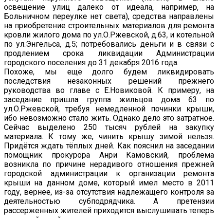
освещение улиц далеко от идеала, например, на
Больничном переулке нет света), средства направлены
на приобретение строительных материалов для ремонта
кровли жилого дома по ул.О.Ржевской, д.63, и котельной
по ул.Энгельса, д.5; потребовались деньги и в связи с
продлением срока ликвидации Администрации
городского поселения до 31 декабря 2016 года.
Похоже, мы ещё долго будем ликвидировать
последствия незаконных решений прежнего
руководства во главе с Е.Новиковой. К примеру, на
заседание пришла группа жильцов дома 63 по
ул.О.Ржевской, требуя немедленной починки крыши,
ибо невозможно стало жить. Однако дело это затратное.
Сейчас выделено 250 тысяч рублей на закупку
материала. К тому же, чинить крышу зимой нельзя.
Придётся ждать тёплых дней. Как пояснил на заседании
помощник прокурора Анри Камовский, проблема
возникла по причине нерадивого отношения прежней
городской администрации к организации ремонта
крыши на данном доме, который имел место в 2011
году, вернее, из-за отсутствия надлежащего контроля за
деятельностью субподрядчика. А претензии
рассерженных жителей приходится выслушивать теперь