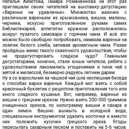
Наталья Айзетова, Тамара Романенкова на этот раз
приглашали своих читателей на выставку-дегустацию
«Варенье на удивленье». Множество вазочек с
различным вареньем из крыжовника, вишни, малины,
черники, искусно приготовленное руками самих
библиотекарей, аппетитно кружком расположились
вокруг пузатого самовара с горячим чаем. И всё это
можно было свободно попробовать, намазав варенье на
ломтик белого хлеба, запивая ароматным чаем. Разве
пройдёшь мимо такого сказочного удовольствия, чтобы
не продегустировать сладкое чудо? Главными
дегустаторами, конечно, стали юные читатели, ребята с
удовольствием лакомились угощениями и пили чай с
мятой и мелиссой, безмерно радуясь летним дарам.
Ну а со взрослыми за чашкой чая шла неспешная беседа
о способах варки варенья. Каждый мог взять с собой
красочный буклетик с рецептом приготовления того или
иного сладкого кушанья. Вот, например, варенье из
вишни с грецким орехом. Нужно взять 200-300 граммов
очищенных орехов, по килограмму вишни и сахара и
один лимон. Вишню вымыть в холодной воде,
специальным инструментом удалить косточки и вместо
них положить кусочек грецкого ореха. Ягоды
пересыпать сахарным песком и поставить на 5-6 часов.