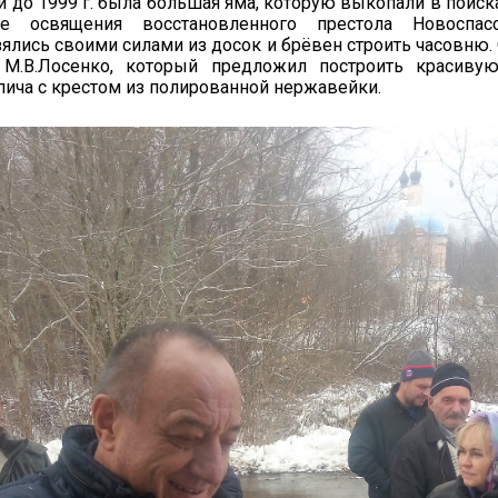
и до 1999 г. была большая яма, которую выкопали в поис
ле освящения восстановленного престола Новоспас
ялись своими силами из досок и брёвен строить часовню.
М.В.Лосенко, который предложил построить красиву
пича с крестом из полированной нержавейки.