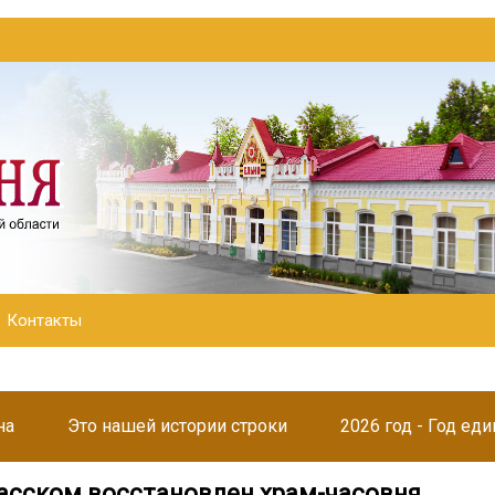
Контакты
на
Это нашей истории строки
2026 год - Год ед
асском восстановлен храм-часовня