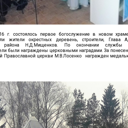
16 г. состоялось первое богослужение в новом храме
али жители окрестных деревень, строители, Глава А
о района Н.Д.Мищенков. По окончании службы 
тели были награждены церковными наградами. За понесе
ой Православной церкви М.В.Лосенко награжден медал