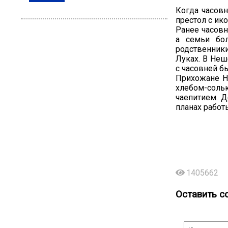
Когда часовн
престол с ик
Ранее часовн
а семьи бо
родственники
Луках. В Неш
с часовней б
Прихожане Н
хлебом-соль
чаепитием. Д
планах работ
1405662
Оставить с