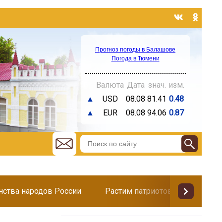
Прогноз погоды в Балашове
Погода в Тюмени
Валюта
Дата
знач.
изм.
▲
USD
08.08
81.41
0.48
▲
EUR
08.08
94.06
0.87
инства народов России
Растим патриотов
Поздр