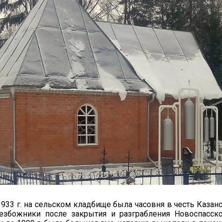
933 г. на сельском кладбище была часовня в честь Казан
езбожники после закрытия и разграбления Новоспасск