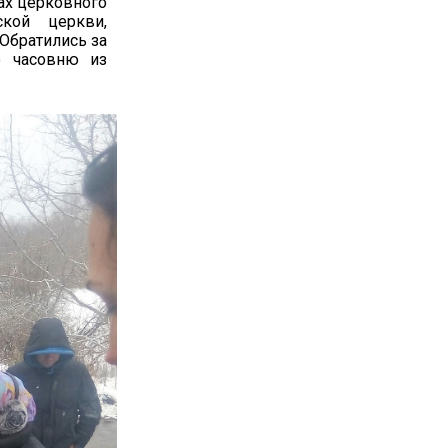
ках церковного
ской церкви,
 Обратились за
ю часовню из