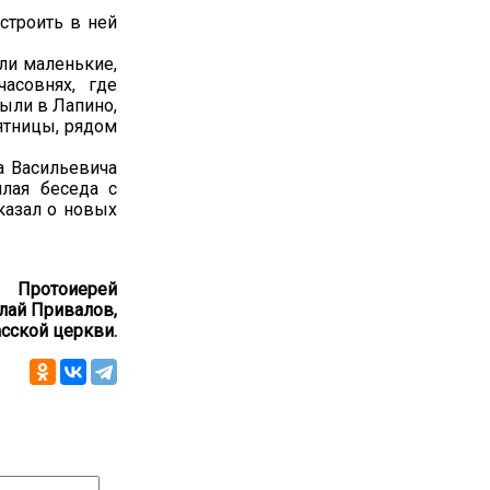
строить в ней
ли маленькие,
асовнях, где
ыли в Лапино,
ятницы, рядом
а Васильевича
плая беседа с
казал о новых
Протоиерей
лай Привалов,
сской церкви.