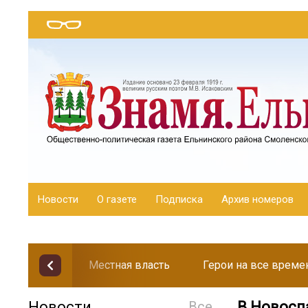
Новости
О газете
Подписка
Архив номеров
Местная власть
Герои на все време
Новости
Все
В Новосп