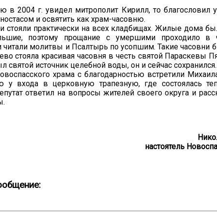
ю в 2004 г. увидел митрополит Кирилл, то благословил у
оностасом и освятить как храм-часовню.
и стояли практически на всех кладбищах. Жилые дома бы
льшие, поэтому прощание с умершими проходило в ч
 читали молитвы и Псалтырь по усопшим. Такие часовни б
ево стояла красивая часовня в честь святой Параскевы П
ыл святой источник целебной воды, он и сейчас сохранился.
овоспасского храма с благодарностью встретили Михаил
ю у входа в церковную трапезную, где состоялась те
епутат ответил на вопросы жителей своего округа и расс
ы.
Нико
настоятель Новоспа
ообщение: