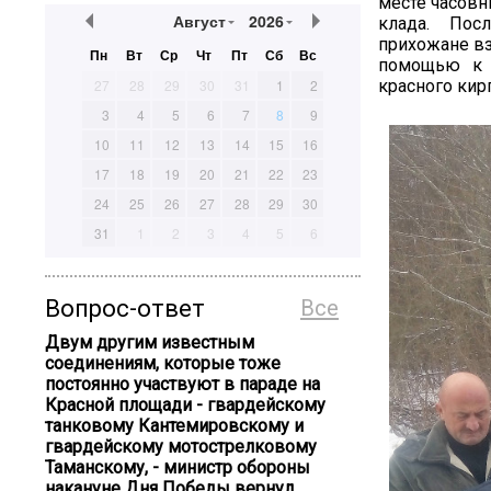
месте часовн
Август
2026
клада. Пос
прихожане вз
Пн
Вт
Ср
Чт
Пт
Сб
Вс
помощью к 
красного кир
27
28
29
30
31
1
2
3
4
5
6
7
8
9
10
11
12
13
14
15
16
17
18
19
20
21
22
23
24
25
26
27
28
29
30
31
1
2
3
4
5
6
Вопрос-ответ
Все
Двум другим известным
соединениям, которые тоже
постоянно участвуют в параде на
Красной площади - гвардейскому
танковому Кантемировскому и
гвардейскому мотострелковому
Таманскому, - министр обороны
накануне Дня Победы вернул