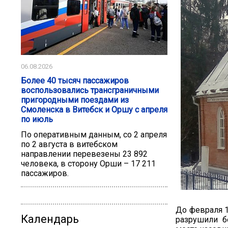
06.08.2026
Более 40 тысяч пассажиров
воспользовались трансграничными
пригородными поездами из
Смоленска в Витебск и Оршу с апреля
по июль
По оперативным данным, со 2 апреля
по 2 августа в витебском
направлении перевезены 23 892
человека, в сторону Орши – 17 211
пассажиров.
До февраля 1
Календарь
разрушили б