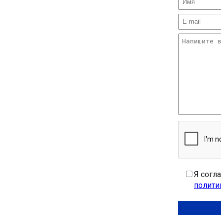
Я согл
полити