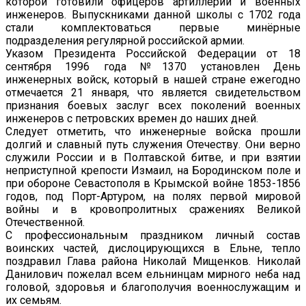
которой готовили офицеров артиллерии и военных
инженеров. Выпускниками данной школы с 1702 года
стали комплектоваться первые минёрные
подразделения регулярной российской армии.
Указом Президента Российской Федерации от 18
сентября 1996 года №1370 установлен День
инженерных войск, который в нашей стране ежегодно
отмечается 21 января, что является свидетельством
признания боевых заслуг всех поколений военных
инженеров с петровских времен до наших дней.
Следует отметить, что инженерные войска прошли
долгий и славный путь служения Отечеству. Они верно
служили России и в Полтавской битве, и при взятии
неприступной крепости Измаил, на Бородинском поле и
при обороне Севастополя в Крымской войне 1853-1856
годов, под Порт-Артуром, на полях первой мировой
войны и в кровопролитных сражениях Великой
Отечественной.
С профессиональным праздником личный состав
воинских частей, дислоцирующихся в Ельне, тепло
поздравил Глава района Николай Мищенков. Николай
Данилович пожелал всем ельнинцам мирного неба над
головой, здоровья и благополучия военнослужащим и
их семьям.