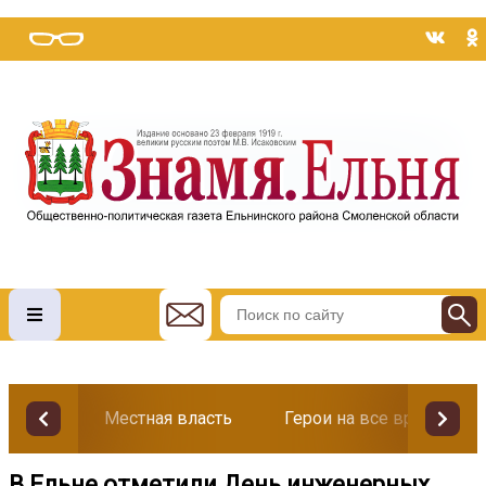
Местная власть
Герои на все времена
В Ельне отметили День инженерных