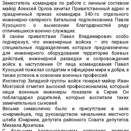
Заместитель командира по работе с личным составом
майор Алексей Орлов зачитал Приветственный адрес и
праздничный приказ командира 340-го отдельного
инженерно-сапёрного батальона подполковника Павла
Кухоцкого о вынесении благодарностей ряду
отличившихся военно-служащих.
В своём приветствии Павел Владимирович особо
подчеркнул, что инженерные войска – это первые
специальные подразделения, которые предназначены
для инженерного оборудования территории боевых
действий, инженерной разведки и сопровождения
войск в наступлении. От лица командования Павел
Кухоцкий пожелал солдатам и офицерам мира и добра, а
также успехов в освоении военных профессий.
Инспектор Западной группы войск генерал-майор Иван
Мозговой отметил высокий профессионализм, который
наши военные инженеры показали в Сирии. Он
поблагодарил родителей, которые воспитали таких
замечательных сыновей.
Весьма символично было и присутствие в зале
юнармейцев, под руководством начальника местного
штаба Юнармии, депутата районного Совета депутатов
Михаила Архипова.
С большим воодушевлением встретили зрители