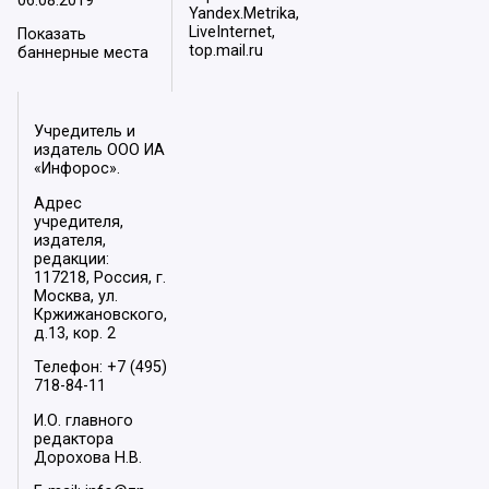
06.08.2019
Yandex.Metrika,
LiveInternet,
Показать
top.mail.ru
баннерные места
Учредитель и
издатель ООО ИА
«Инфорос».
Адрес
учредителя,
издателя,
редакции:
117218, Россия, г.
Москва, ул.
Кржижановского,
д.13, кор. 2
Телефон: +7 (495)
718-84-11
И.О. главного
редактора
Дорохова Н.В.