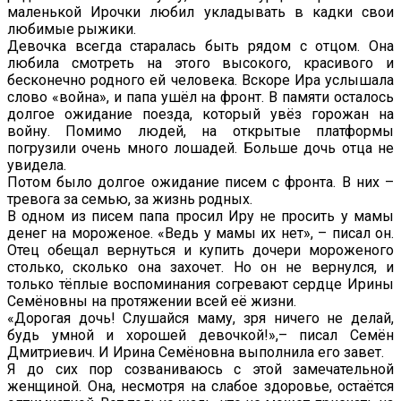
маленькой Ирочки любил укладывать в кадки свои
любимые рыжики.
Девочка всегда старалась быть рядом с отцом. Она
любила смотреть на этого высокого, красивого и
бесконечно родного ей человека. Вскоре Ира услышала
слово «война», и папа ушёл на фронт. В памяти осталось
долгое ожидание поезда, который увёз горожан на
войну. Помимо людей, на открытые платформы
погрузили очень много лошадей. Больше дочь отца не
увидела.
Потом было долгое ожидание писем с фронта. В них –
тревога за семью, за жизнь родных.
В одном из писем папа просил Иру не просить у мамы
денег на мороженое. «Ведь у мамы их нет», – писал он.
Отец обещал вернуться и купить дочери мороженого
столько, сколько она захочет. Но он не вернулся, и
только тёплые воспоминания согревают сердце Ирины
Семёновны на протяжении всей её жизни.
«Дорогая дочь! Слушайся маму, зря ничего не делай,
будь умной и хорошей девочкой!»,– писал Семён
Дмитриевич. И Ирина Семёновна выполнила его завет.
Я до сих пор созваниваюсь с этой замечательной
женщиной. Она, несмотря на слабое здоровье, остаётся