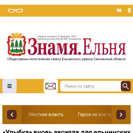
Местная власть
Герои на все времена
«Улыбка» вновь засияла для ельнинских