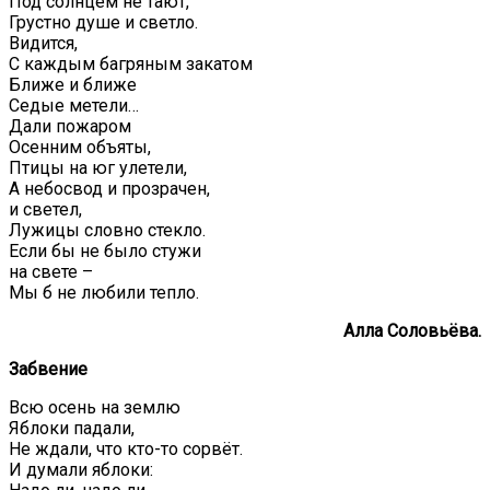
Под солнцем не тают,
Грустно душе и светло.
Видится,
С каждым багряным закатом
Ближе и ближе
Седые метели…
Дали пожаром
Осенним объяты,
Птицы на юг улетели,
А небосвод и прозрачен,
и светел,
Лужицы словно стекло.
Если бы не было стужи
на свете –
Мы б не любили тепло.
Алла Соловьёва.
Забвение
Всю осень на землю
Яблоки падали,
Не ждали, что кто-то сорвёт.
И думали яблоки: