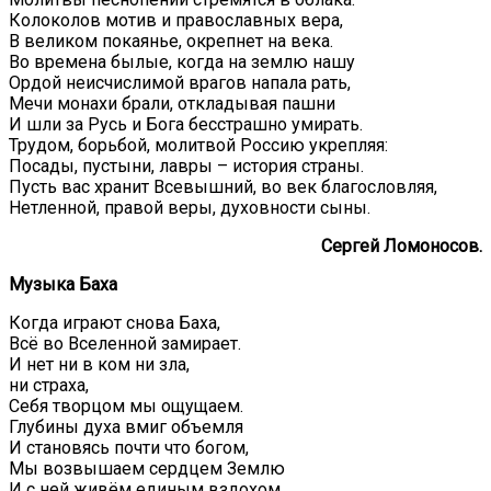
Колоколов мотив и православных вера,
В великом покаянье, окрепнет на века.
Во времена былые, когда на землю нашу
Ордой неисчислимой врагов напала рать,
Мечи монахи брали, откладывая пашни
И шли за Русь и Бога бесстрашно умирать.
Трудом, борьбой, молитвой Россию укрепляя:
Посады, пустыни, лавры – история страны.
Пусть вас хранит Всевышний, во век благословляя,
Нетленной, правой веры, духовности сыны.
Сергей Ломоносов.
Музыка Баха
Когда играют снова Баха,
Всё во Вселенной замирает.
И нет ни в ком ни зла,
ни страха,
Себя творцом мы ощущаем.
Глубины духа вмиг объемля
И становясь почти что богом,
Мы возвышаем сердцем Землю
И с ней живём единым вздохом.