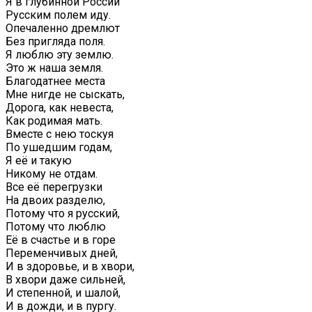
Я в глубинной России
Русским полем иду.
Опечаленно дремлют
Без пригляда поля.
Я люблю эту землю.
Это ж наша земля.
Благодатнее места
Мне нигде не сыскать,
Дорога, как невеста,
Как родимая мать.
Вместе с нею тоскуя
По ушедшим годам,
Я её и такую
Никому не отдам.
Все её перегрузки
На двоих разделю,
Потому что я русский,
Потому что люблю
Её в счастье и в горе
Переменчивых дней,
И в здоровье, и в хвори,
В хвори даже сильней,
И степенной, и шалой,
И в дожди, и в пургу.