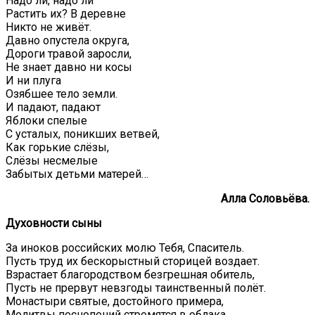
Надо ли, надо ли
Растить их? В деревне
Никто не живёт.
Давно опустела округа,
Дороги травой заросли,
Не знает давно ни косы
И ни плуга
Озябшее тело земли.
И падают, падают
Яблоки спелые
С усталых, поникших ветвей,
Как горькие слёзы,
Слёзы несмелые
Забытых детьми матерей…
Алла Соловьёва.
Духовности сыны
За иноков российских молю Тебя, Спаситель.
Пусть труд их бескорыстный сторицей воздает.
Взрастает благородством безгрешная обитель,
Пусть не прервут невзгоды таинственный полёт.
Монастыри святые, достойного примера,
Молитвы песнопений стремятся в облака.