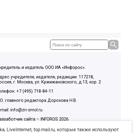
чредитель и издатель ООО ИА «Инфорос».
дрес учредителя, издателя, редакции: 117218,
оссия, г. Москва, ул. Кржижановского, д.13, кор. 2
елефон: +7 (495) 718-84-11
.О. главного редактора Дорохова Н.В.
-mail: info@zn-smol.ru
азработчик сайта –
INFOROS
2026
ы в социальных сетях:
, LiveInternet, top.mail.ru, которые также используют