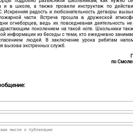
орцы подробно разъяснили школьникам, как нужно се
 и в школе, а также провели инструктаж по действи
С. Искренняя радость и любознательность детворы вызы
пожарной части. Встреча прошла в дружеской атмосф
дни огнеборцев, ведь их повседневная деятельность не
одрастающим поколением на такой ноте. Школьники так
ой информации из беседы с теми, кто ежедневно занима
спасением людей. В заключение урока ребятам напо
я вызова экстренных служб.
Г
по Смоле
ообщение: