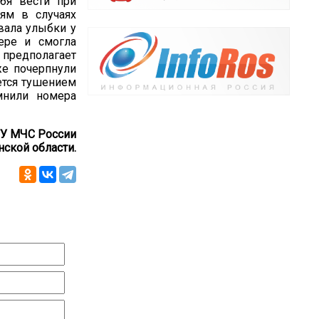
бя вести при
ям в случаях
вала улыбки у
ере и смогла
 предполагает
же почерпнули
ется тушением
мнили номера
У МЧС России
нской области.