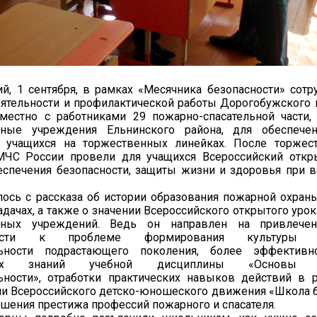
й, 1 сентября, в рамках «Месячника безопасности» сотр
ятельности и профилактической работы Дорогобужского 
вместно с работниками 29 пожарно-спасательной части,
ьные учреждения Ельнинского района, для обеспече
и учащихся на торжественных линейках. После торжес
МЧС России провели для учащихся Всероссийский откр
еспечения безопасности, защиты жизни и здоровья при 
лось с рассказа об истории образования пожарной охраны
адачах, а также о значении Всероссийского открытого уро
льных учреждений. Ведь он направлен на привлече
ности к проблеме формирования культуры бе
льности подрастающего поколения, более эффективн
ских знаний учебной дисциплины «Основы бе
ьности», отработки практических навыков действий в 
и Всероссийского детско-юношеского движения «Школа б
шения престижа профессий пожарного и спасателя.