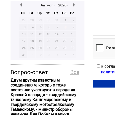
Август
2026
Пн
Вт
Ср
Чт
Пт
Сб
Вс
27
28
29
30
31
1
2
3
4
5
6
7
8
9
10
11
12
13
14
15
16
17
18
19
20
21
22
23
24
25
26
27
28
29
30
31
1
2
3
4
5
6
Я согл
Вопрос-ответ
Все
полити
Двум другим известным
соединениям, которые тоже
постоянно участвуют в параде на
Красной площади - гвардейскому
танковому Кантемировскому и
гвардейскому мотострелковому
Таманскому, - министр обороны
накануне Дня Победы вернул