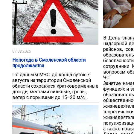
В День знани
надзорной де
районов, со
07.08.2026
образовател
Непогода в Смоленской области
безопасност
продолжается
сотрудники 
вопросам об
По данным МЧС, до конца суток 7
ЧС.
августа на территории Смоленской
Занятие нача
области сохранятся кратковременные
функциях и з
дожди, местами сильные, грозы,
образовате
ветер с порывами до 15–20 м/с,...
обществен
жизнедеяте
теоретиче
жизнедеятел
популяризаци
а также повы