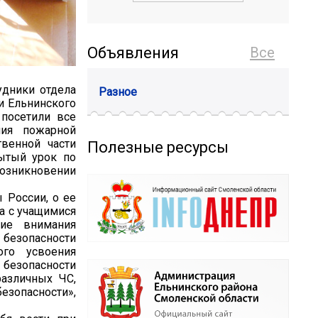
Объявления
Все
удники отдела
Разное
и Ельнинского
 посетили все
ния пожарной
твенной части
Полезные ресурсы
ытый урок по
возникновении
 России, о ее
ка с учащимися
ние внимания
зопасности
ого усвоения
зопасности
различных ЧС,
езопасности»,