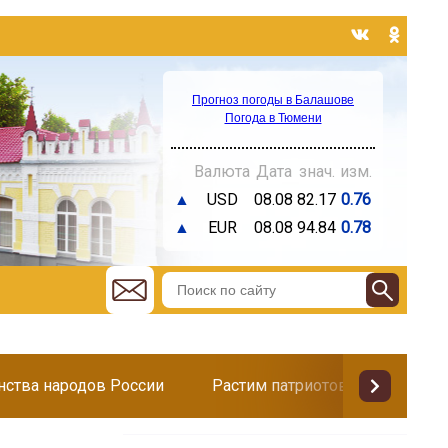
Прогноз погоды в Балашове
Погода в Тюмени
Валюта
Дата
знач.
изм.
▲
USD
08.08
82.17
0.76
▲
EUR
08.08
94.84
0.78
инства народов России
Растим патриотов
Поздр