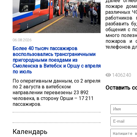
Далее огнеб
пожаре дома
различных Ч
работников 
разбавить бу
общения с п
много полезн
06.08.2026
пожаров и 
телефонов дл
Более 40 тысяч пассажиров
воспользовались трансграничными
пригородными поездами из
Смоленска в Витебск и Оршу с апреля
по июль
1406240
По оперативным данным, со 2 апреля
по 2 августа в витебском
Оставить с
направлении перевезены 23 892
человека, в сторону Орши – 17 211
пассажиров.
Календарь