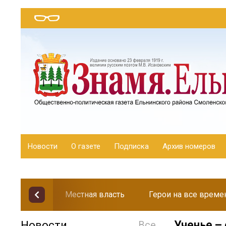
Новости
О газете
Подписка
Архив номеров
Местная власть
Герои на все време
Новости
Все
Ученье – 