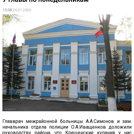
15:08
24.01.2020
Главврач межрайонной больницы А.А.Симонов и зам.
начальника отдела полиции О.А.Иващенков доложили
руководству района, что Крещенские купания у нас