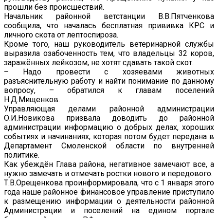
прошли без происшествий.
Начальник районной ветстанции В.В.Пятченкова
сообщила, что началась бесплатная прививка КРС и
личного скота от лептоспироза.
Кроме того, наш руководитель ветеринарной службы
выразила озабоченность тем, что владельцы 32 коров,
заражённых лейкозом, не хотят сдавать такой скот.
– Надо провести с хозяевами животных
разъяснительную работу и найти понимание по данному
вопросу, – обратился к главам поселений
Н.Д.Мищенков.
Управляющая делами районной администрации
О.И.Новикова призвала доводить до районной
администрации информацию о добрых делах, хороших
событиях и начинаниях, которая потом будет передана в
Департамент Смоленской области по внутренней
политике.
Как убеждён Глава района, негативное замечают все, а
нужно замечать и отмечать ростки нового и передового.
Т.В.Орещенкова проинформировала, что с 1 января этого
года наше районное финансовое управление приступило
к размещению информации о деятельности районной
Администрации и поселений на едином портале