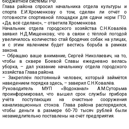
бюджетной системы РФ.
Глава района спросил начальника отдела культуры и
спорта Е.И.Хроменкову о том, сделан ли отчёт о
готовности спортивной площадки для сдачи норм ГТО.
«Да, всё сделано», – ответила Хроменкова.
Начальник отдела городского хозяйства С.Н.Ковалёв
заявил Н.Д.Мищенкову, что в связи с тёплой погодой
увеличилось количество стай бродячих собак на улицах,
и с этим явлением будет вестись борьба в рамках
закона.
– Обращаю ваше внимание, Сергей Николаевич, на то,
чтобы в сквере Боевой Славы ежедневно велась
уборка, – дал указание начальнику отдела городского
хозяйства Глава района.
– Закреплён постоянный человек, который займётся
наведением порядка здесь, – заверил С.Н.Ковалёв.
Руководитель МУП «Водоканал» А.М.Суторьма
проинформировал, что вышел срок службы прибора
учёта поступающих на очистные сооружения
канализационных стоков. Глава района распорядился,
чтобы деньги в размере 60-70 тысяч рублей были
незамедлительно поставлены на счёт предприятия.