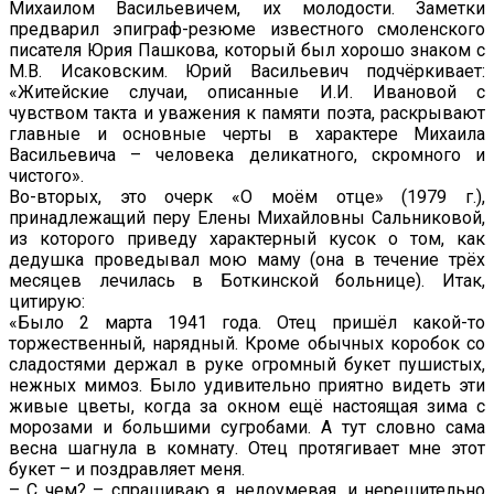
Михаилом Васильевичем, их молодости. Заметки
предварил эпиграф-резюме известного смоленского
писателя Юрия Пашкова, который был хорошо знаком с
М.В. Исаковским. Юрий Васильевич подчёркивает:
«Житейские случаи, описанные И.И. Ивановой с
чувством такта и уважения к памяти поэта, раскрывают
главные и основные черты в характере Михаила
Васильевича – человека деликатного, скромного и
чистого».
Во-вторых, это очерк «О моём отце» (1979 г.),
принадлежащий перу Елены Михайловны Сальниковой,
из которого приведу характерный кусок о том, как
дедушка проведывал мою маму (она в течение трёх
месяцев лечилась в Боткинской больнице). Итак,
цитирую:
«Было 2 марта 1941 года. Отец пришёл какой-то
торжественный, нарядный. Кроме обычных коробок со
сладостями держал в руке огромный букет пушистых,
нежных мимоз. Было удивительно приятно видеть эти
живые цветы, когда за окном ещё настоящая зима с
морозами и большими сугробами. А тут словно сама
весна шагнула в комнату. Отец протягивает мне этот
букет – и поздравляет меня.
– С чем? – спрашиваю я, недоумевая, и нерешительно