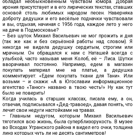
обладал необыкновенным чувством юмора. Добрая
ирония присутствует и в его лирических текстах, ставших
основой столь любимых народом песен. Наверняка
доброту дедушки и его весёлые подначки чувствовали
и вы, отдыхая, начиная с 1956 года, каждое лето у него
на даче в Подмосковье?
– Без шуток Михаил Васильевич не мог прожить и дня
(так же как и без серьёзной работы над словом). Я
никогда не видела дедушку сердитым, строгим или
мрачным. Он обращался к нам с Наташей всегда с
улыбкой, часто называя меня Колоб, её – Лиса. Шутки
вворачивал постоянно. Например, едем в магазин
покупать материал мне на платье, а дедушка
комментирует: «Едем покупать ткани для Тани». Или
возьми – и скажи: «А в Югославии информационное
агентство «Танюг» названо в твою честь!» Ну как тут
было не поверить!
Когда училась в старших классах, писала ему, а он,
отвечая, подписывался «Дед-травоед», давая понять, что
лечит свои недуги настойками на травах.
– Главным недугом, которым Михаил Васильевич
тяготился всю жизнь, была суперблизорукость. В музее
во Всходах Угранского района я видел его очки, толщина
линз которых чуть ли не десять сантиметров!