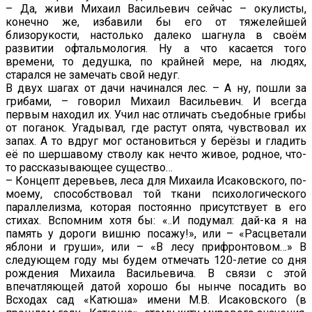
– Да, живи Михаил Васильевич сейчас – окулисты,
конечно же, избавили бы его от тяжелейшей
близорукости, настолько далеко шагнула в своём
развитии офтальмология. Ну а что касается того
времени, то дедушка, по крайней мере, на людях,
старался не замечать свой недуг.
В двух шагах от дачи начинался лес. – А ну, пошли за
грибами, – говорил Михаил Васильевич. И всегда
первым находил их. Учил нас отличать съедобные грибы
от поганок. Угадывал, где растут опята, чувствовал их
запах. А то вдруг мог остановиться у берёзы и гладить
её по шершавому стволу как нечто живое, родное, что-
то рассказывающее существо…
– Концепт деревьев, леса для Михаила Исаковского, по-
моему, способствовал той ткани психологического
параллелизма, которая постоянно присутствует в его
стихах. Вспомним хотя бы: «..И подумал: дай-ка я на
память у дороги вишню посажу!», или – «Расцветали
яблони и груши», или – «В лесу прифронтовом…» В
следующем году мы будем отмечать 120-летие со дня
рождения Михаила Васильевича. В связи с этой
впечатляющей датой хорошо бы нынче посадить во
Всходах сад «Катюша» имени М.В. Исаковского (в