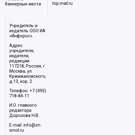
top.mail.ru
баннерные места
Учредитель и
издатель ООО ИА
«Инфорос».
Адрес
учредителя,
издателя,
редакции:
117218, Россия, г.
Москва, ул.
Кржижановского,
д.13, кор. 2
Телефон: +7 (495)
718-84-11
И.О. главного
редактора
Дорохова Н.В.
E-mail: info@zn-
smol.ru