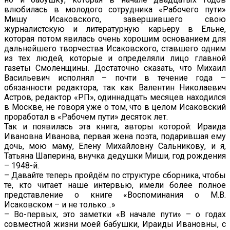
влюбилась в молодого сотрудника «Рабочего пути»
Мишу Исаковского, завершившего свою
журналистскую и литературную карьеру в Ельне,
которая потом явилась очень хорошим основанием для
дальнейшего творчества Исаковского, ставшего одним
из тех людей, которые и определяли лицо главной
газеты Смоленщины. Достаточно сказать, что Михаил
Васильевич исполнял – почти в течение года –
обязанности редактора, так как Валентин Николаевич
Астров, редактор «РП», одиннадцать месяцев находился
в Москве, не говоря уже о том, что в целом Исаковский
проработал в «Рабочем пути» десяток лет.
Так и появилась эта книга, авторы которой: Ираида
Ивановна Иванова, первая жена поэта, подарившая ему
дочь, мою маму, Елену Михайловну Сальникову, и я,
Татьяна Шаперина, внучка дедушки Миши, год рождения
– 1948-й.
– Давайте теперь пройдём по структуре сборника, чтобы
те, кто читает наше интервью, имели более полное
представление о книге «Воспоминания о М.В.
Исаковском – и не только…»
– Во-первых, это заметки «В начале пути» – о годах
совместной жизни моей бабушки, Ираиды Ивановны, с