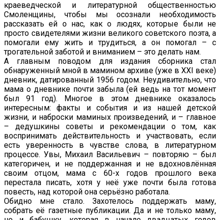
краеведческой и литературной общественностью
Смоленщины, чтобы мы осознали необходимость
рассказать ей о нас, как о людях, которые были не
просто свидетелями жизни великого советского поэта, а
помогали ему жить и трудиться, а он помогал – с
трогательной заботой и вниманием – это делать нам.
А главным поводом для издания сборника стал
обнаруженный мной в мамином архиве (уже в XXI веке)
дневник, датированный 1956 годом. Неудивительно, что
мама о дневнике почти забыла (ей ведь на тот момент
был 91 год). Многое в этом дневнике оказалось
интересным: факты и события и из нашей детской
жизни, и наброски маминых произведений, и – главное
– дедушкины советы и рекомендации о том, как
воспринимать действительность и участвовать, если
есть уверенность в чувстве слова, в литературном
процессе. Увы, Михаил Васильевич – повторяю – был
категоричен, и не поддержанная и не вдохновлённая
своим отцом, мама с 60-х годов прошлого века
перестала писать, хотя у неё уже почти была готова
повесть, над которой она серьёзно работала.
Обидно мне стало. Захотелось поддержать маму,
собрать её газетные публикации. Да и не только маму,
но и бабушку, которая в начале двадцатых годов