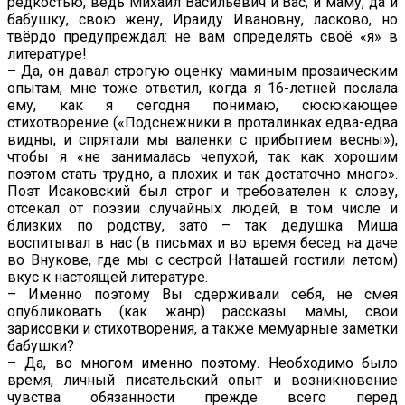
редкостью, ведь Михаил Васильевич и Вас, и маму, да и
бабушку, свою жену, Ираиду Ивановну, ласково, но
твёрдо предупреждал: не вам определять своё «я» в
литературе!
– Да, он давал строгую оценку маминым прозаическим
опытам, мне тоже ответил, когда я 16-летней послала
ему, как я сегодня понимаю, сюсюкающее
стихотворение («Подснежники в проталинках едва-едва
видны, и спрятали мы валенки с прибытием весны»),
чтобы я «не занималась чепухой, так как хорошим
поэтом стать трудно, а плохих и так достаточно много».
Поэт Исаковский был строг и требователен к слову,
отсекал от поэзии случайных людей, в том числе и
близких по родству, зато – так дедушка Миша
воспитывал в нас (в письмах и во время бесед на даче
во Внукове, где мы с сестрой Наташей гостили летом)
вкус к настоящей литературе.
– Именно поэтому Вы сдерживали себя, не смея
опубликовать (как жанр) рассказы мамы, свои
зарисовки и стихотворения, а также мемуарные заметки
бабушки?
– Да, во многом именно поэтому. Необходимо было
время, личный писательский опыт и возникновение
чувства обязанности прежде всего перед