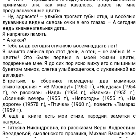
принимаю эти, как мне казалось, вовсе не мне
предназначенные цветы.
– Ну, здрасьте! – улыбка трогает губы отца, и весёлые
лукавинки видны сквозь очки в его глазах. – А сегодня
ведь знаменательная дата...
Я напрягаю память:
– А какая?
– Тебе ведь сегодня стукнуло восемнадцать лет!
Я начисто забыла про этот день, а отец – не забыл. И –
цветы! Это были первые в моей жизни цветы,
подаренные мне. Я до сих пор ясно вижу его с пышным
букетом мимоз, слегка улыбающегося, с лукавинкой во
взгляде».
В-третьих, в сборнике помещены два маминых
стихотворения – «В Москву!» (1950 г.), «Неудача» (1954
г.), её рассказы «Надя» (1954 г.), «Валька» (1955 г.),
«Осенний вечер» (1955 г.), «Непогодь» (1955 г.), «На
дороге» (19578 г.), «Птичка» (1960 г.), повесть «Тамара»
(1959 г.).
А ещё в книге есть мои стихи, пародии, заметки с
натуры…
– Татьяна Никандровна, по рассказам Веры Андреевны
Звездаевой, смоленского прозаика, Михаил Васильевич