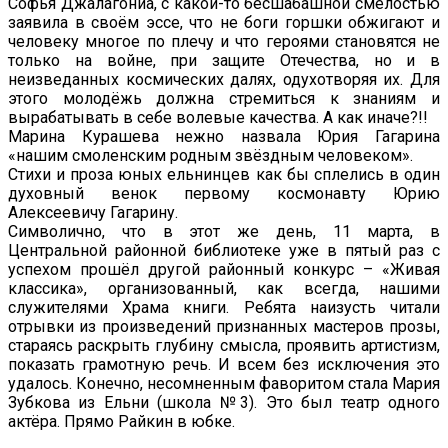
Софья Джалагониа, с какой-то бесшабашной смелостью
заявила в своём эссе, что не боги горшки обжигают и
человеку многое по плечу и что героями становятся не
только на войне, при защите Отечества, но и в
неизведанных космических далях, одухотворяя их. Для
этого молодёжь должна стремиться к знаниям и
вырабатывать в себе волевые качества. А как иначе?!!
Марина Курашева нежно назвала Юрия Гагарина
«нашим смоленским родным звёздным человеком».
Стихи и проза юных ельнинцев как бы сплелись в один
духовный венок первому космонавту Юрию
Алексеевичу Гагарину.
Символично, что в этот же день, 11 марта, в
Центральной районной библиотеке уже в пятый раз с
успехом прошёл другой районный конкурс – «Живая
классика», организованный, как всегда, нашими
служителями Храма книги. Ребята наизусть читали
отрывки из произведений признанных мастеров прозы,
стараясь раскрыть глубину смысла, проявить артистизм,
показать грамотную речь. И всем без исключения это
удалось. Конечно, несомненным фаворитом стала Мария
Зубкова из Ельни (школа №3). Это был театр одного
актёра. Прямо Райкин в юбке.