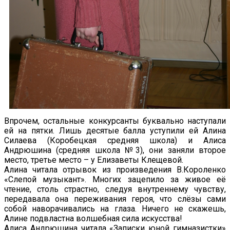
Впрочем, остальные конкурсанты буквально наступали
ей на пятки. Лишь десятые балла уступили ей Алина
Силаева (Коробецкая средняя школа) и Алиса
Андрюшина (средняя школа №3), они заняли второе
место, третье место – у Елизаветы Клещевой.
Алина читала отрывок из произведения В.Короленко
«Слепой музыкант». Многих зацепило за живое её
чтение, столь страстно, следуя внутреннему чувству,
передавала она переживания героя, что слёзы сами
собой наворачивались на глаза. Ничего не скажешь,
Алине подвластна волшебная сила искусства!
Алиса Андрюшина читала «Записки юной гимназистки»