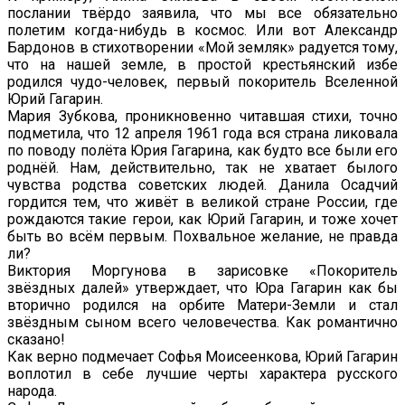
послании твёрдо заявила, что мы все обязательно
полетим когда-нибудь в космос. Или вот Александр
Бардонов в стихотворении «Мой земляк» радуется тому,
что на нашей земле, в простой крестьянский избе
родился чудо-человек, первый покоритель Вселенной
Юрий Гагарин.
Мария Зубкова, проникновенно читавшая стихи, точно
подметила, что 12 апреля 1961 года вся страна ликовала
по поводу полёта Юрия Гагарина, как будто все были его
роднёй. Нам, действительно, так не хватает былого
чувства родства советских людей. Данила Осадчий
гордится тем, что живёт в великой стране России, где
рождаются такие герои, как Юрий Гагарин, и тоже хочет
быть во всём первым. Похвальное желание, не правда
ли?
Виктория Моргунова в зарисовке «Покоритель
звёздных далей» утверждает, что Юра Гагарин как бы
вторично родился на орбите Матери-Земли и стал
звёздным сыном всего человечества. Как романтично
сказано!
Как верно подмечает Софья Моисеенкова, Юрий Гагарин
воплотил в себе лучшие черты характера русского
народа.