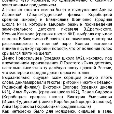
Есенина, чуть нараспев, но одновременно с каким-то
чувственным придыханием.
А сколько тонкого юмора было в выступлении Арины
Афониной (Ивано-Гудинский филиал Коробецкой
средней школы) и Владислава Шевченко (средняя
школа №1), которые выбрали разные произведения
замечательного детского писателя В.Драгунского.
Ксения Климова (средняя школа №1) выбрала отрывок
повести Б.Васильева «В списках не значится», в котором
рассказывается о военной поре. Ксения настолько
вникла в судьбу героини повести, что от волнения голос
срывался почти на шёпот.
Денис Новосельцев (средняя школа №2), находясь под
впечатлением произведения Л.Толстого «Сила детства»,
настолько вжился в ту далёкую эпоху царской России,
что мастерски передал даже голоса из толпы.
Выразительно, ощущая всем сердцем живую плоть
слова, декламировали тексты Григорий Никитин (Ивано-
Гудинский филиал), Виктория Езопова (средняя школа
№3), Илья Лучкин (средняя школа №2), Павел Сидоров
(Коробецкая средняя школа), Виктория Емельянова
(Ивано-Гудинский филиал Коробецкой средней школы),
Анна Парфенова (Коробецкая средняя школа).
Как интересно было для молодёжи, сидящей в зале,