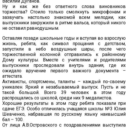
Василий Дуганов.
Ну и как же без ответного слова виновников
торжества? Стоило только смолкнуть микрофонам и
зазвучать настолько знакомой всем мелодии, как
выпускники закружили в ритме вальса, который никого
не оставил равнодушным.
Оставляя позади школьные годы и вступая во взрослую
жизнь, ребята, как символ прощания с детством,
запустили в небо воздушные шары, после чего
торжественной колонной отправились к районному
Дому культуры. Вместе с учителями и родителями
выпускники проследовали внутрь здания, где их
ожидало вручение первого важного документа –
аттестата.
Активисты, спортсмены, таланты – каждый по-своему
уникален. Яркий и незабываемый выпуск. Пусть и не
такой большой. Всего 39 человек в этом году
распрощались со школой, среди них 9 медалистов.
Хорошие результаты в этом году ребята показали при
сдаче ЕГЭ. Особо отличилась учащаяся школы №3 Юлия
Шевченко, набравшая по русскому языку наивысший
бал – 100.
От лица А.В.Островского с поздравлениями выступила