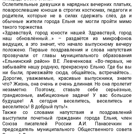
Ослепительные девушки в нарядных вечерних платьях,
повзрослевшие юноши в строгих костюмах, педагоги и
родители, которые не в силах сдержать слёз, да и
обычные жители города Ельня не могли пройти мимо
такого торжества.
«Здравствуй, город юности нашей. Здравствуй, город
наш обновлённый….» – раздаётся из микрофонов
ведущих, а это значит, что начало выпускному вечеру
положено. Первые поздравления и слова напутствия
прозвучали от главы муниципального образования
«Ельнинский район» В.Е. Левченкова: «Во-первых, не
забывайте нашу родную, прекрасную Ельню. Где бы вы
ни были, приезжайте сюда, общайтесь, встречайтесь...
Дорогие, уважаемые, красивые выпускники, знаете
что? Жизнь, она очень и очень длинная. Но она пролетит
незаметно. Поэтому, ставьте себе серьёзные,
грандиозные, амбициозные задачи! У вас большое
будущее! А сегодня веселитесь, веселитесь и
веселитесь! В добрый путь!».
Также со словами напутствия и поздравлений
выступили почетный гражданин города Ельня, член
Союза писателей России А.И. Панасечкин и
председатель муниципального Общественного совета