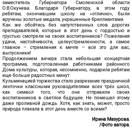
заместитель Губернатора Смоленской области
О.В.Окунева. Благодаря Губернатору, в этом году
ребятам, окончившим школу на «отлично», были
вручены золотые медали, украшенные бриллиантами.
Как же обойтись без напутственных слов дорогих
преподавателей, которые в этот день с гордостью и
грустью смотрели на своих воспитанников? Пожелания
удачи, настойчивости, целеустремленности, а самое
главное – стремления к мечте – всё это для вас,
выпускники!
Продолжением вечера стала небольшая концертная
программа, подготовленная работниками районного
Дома культуры, которая, несомненно, подарила ребятам
еще больше радостных минут.
Кульминацией торжества стало разрезание праздничной
ленточки классными руководителями всех трёх школ,
как символ того, что они отправили своих
воспитанников в светлое будущее. Не помешал этому
даже проливной дождь. Хотя, как знать, может, просто
природа плакала в этот день вместе со всеми?
Ирина Мазурова.
/Фото автора.