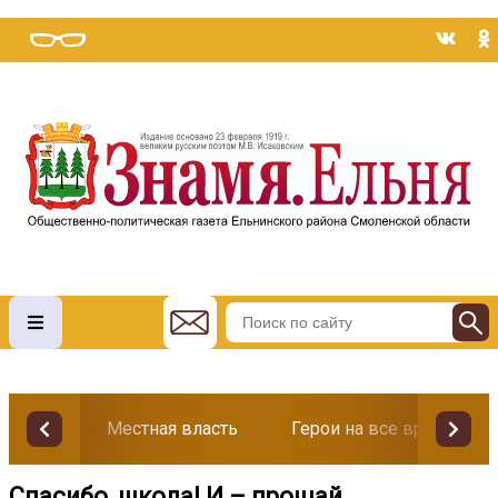
Местная власть
Герои на все времена
Спасибо, школа! И – прощай...