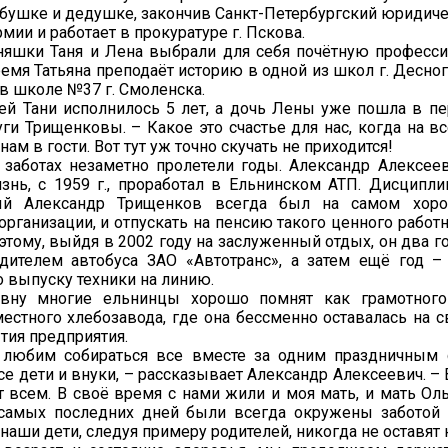
абушке и дедушке, закончив Санкт-Петербургский юридиче
мии и работает в прокуратуре г. Пскова.
няшки Таня и Лена выбрали для себя почётную професси
емя Татьяна преподаёт историю в одной из школ г. Десног
в школе №37 г. Смоленска.
й Тани исполнилось 5 лет, а дочь Лены уже пошла в пе
уги Трищенковы. – Какое это счастье для нас, когда на в
ам в гости. Вот тут уж точно скучать не приходится!
и заботах незаметно пролетели годы. Александр Алексе
знь, с 1959 г., проработал в Ельнинском АТП. Дисципл
ный Александр Трищенков всегда был на самом хор
организации, и отпускать на пенсию такого ценного работ
оэтому, выйдя в 2002 году на заслуженный отдых, он два 
одителем автобуса ЗАО «Автотранс», а затем ещё год 
 выпуску техники на линию.
вну многие ельнинцы хорошо помнят как грамотного
естного хлебозавода, где она бессменно оставалась на с
тия предприятия.
любим собираться все вместе за одним праздничным с
е дети и внуки, – рассказывает Александр Алексеевич. –
т всем. В своё время с нами жили и моя мать, и мать Ол
самых последних дней были всегда окружены заботой 
наши дети, следуя примеру родителей, никогда не оставят 