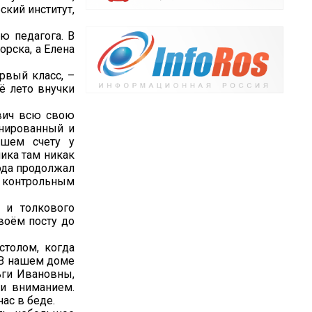
ский институт,
ю педагога. В
орска, а Елена
рвый класс, –
сё лето внучки
евич всю свою
инированный и
ошем счету у
ника там никак
года продолжал
– контрольным
 и толкового
воём посту до
толом, когда
 В нашем доме
ьги Ивановны,
и вниманием.
нас в беде.