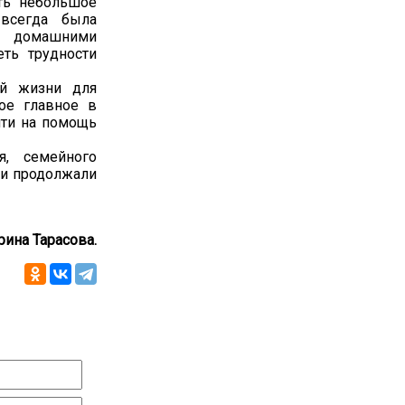
ть небольшое
 всегда была
и домашними
ть трудности
ой жизни для
мое главное в
йти на помощь
, семейного
ки продолжали
рина Тарасова.