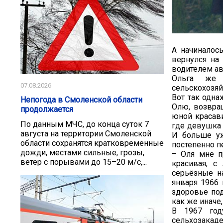
А начиналос
вернулся на
водителем ав
Ольга же 
07.08.2026
сельскохозяй
Вот так одна
Непогода в Смоленской области
Олю, возвра
продолжается
юной красави
По данным МЧС, до конца суток 7
где девушка 
августа на территории Смоленской
И больше уж
области сохранятся кратковременные
постепенно п
дожди, местами сильные, грозы,
– Оля мне пр
ветер с порывами до 15–20 м/с,...
красивая, с
серьёзные н
января 1966 
здоровье под
как же иначе
В 1967 год
сельхозакаде