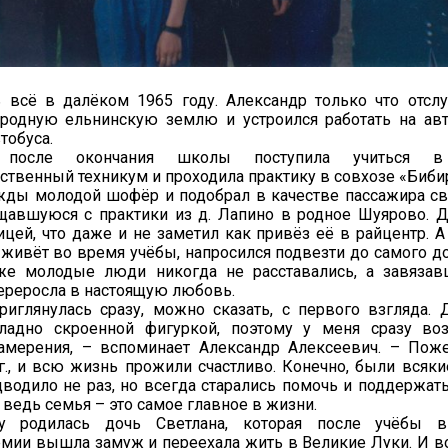
ь всё в далёком 1965 году. Александр только что отсл
 родную ельнинскую землю и устроился работать на ав
тобуса.
после окончания школы поступила учиться в 
ственный техникум и проходила практику в совхозе «Биби
жды молодой шофёр и подобрал в качестве пассажира св
щавшуюся с практики из д. Лапино в родное Шуярово. Д
цей, что даже и не заметил как привёз её в райцентр. А
живёт во время учёбы, напросился подвезти до самого до
е молодые люди никогда не расставались, а завязав
ереросла в настоящую любовь.
иглянулась сразу, можно сказать, с первого взгляда. Д
 ладно скроенной фигуркой, поэтому у меня сразу во
амерения, – вспоминает Александр Алексеевич. – Пож
г., и всю жизнь прожили счастливо. Конечно, были всяки
водило не раз, но всегда старались помочь и поддержать
, ведь семья – это самое главное в жизни.
у родилась дочь Светлана, которая после учёбы 
мии вышла замуж и переехала жить в Великие Луки. И во