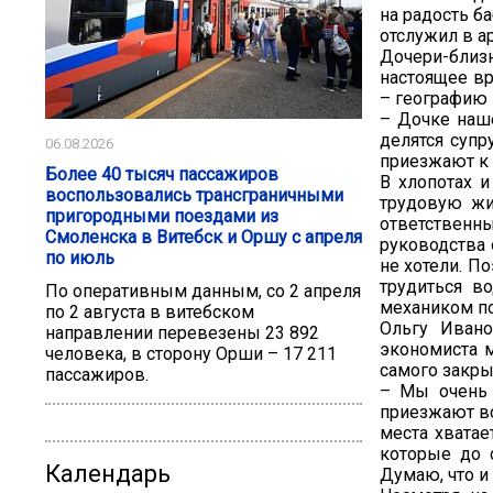
на радость б
отслужил в ар
Дочери-близ
настоящее вр
– географию 
– Дочке наше
делятся супр
06.08.2026
приезжают к н
Более 40 тысяч пассажиров
В хлопотах 
воспользовались трансграничными
трудовую жи
пригородными поездами из
ответствен
Смоленска в Витебск и Оршу с апреля
руководства 
по июль
не хотели. П
трудиться в
По оперативным данным, со 2 апреля
механиком по
по 2 августа в витебском
Ольгу Ивано
направлении перевезены 23 892
экономиста м
человека, в сторону Орши – 17 211
самого закры
пассажиров.
– Мы очень 
приезжают вс
места хватае
которые до 
Календарь
Думаю, что и 