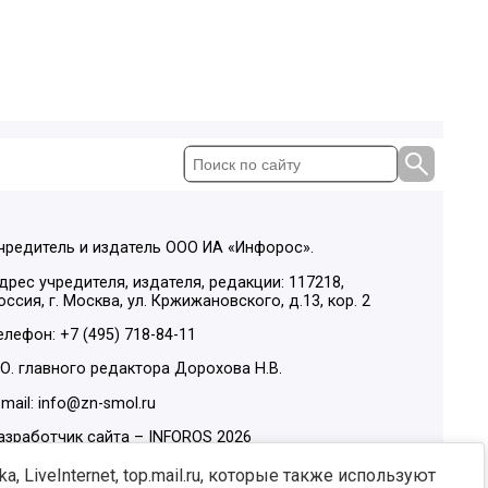
чредитель и издатель ООО ИА «Инфорос».
дрес учредителя, издателя, редакции: 117218,
оссия, г. Москва, ул. Кржижановского, д.13, кор. 2
елефон: +7 (495) 718-84-11
.О. главного редактора Дорохова Н.В.
-mail: info@zn-smol.ru
азработчик сайта –
INFOROS
2026
ы в социальных сетях:
, LiveInternet, top.mail.ru, которые также используют