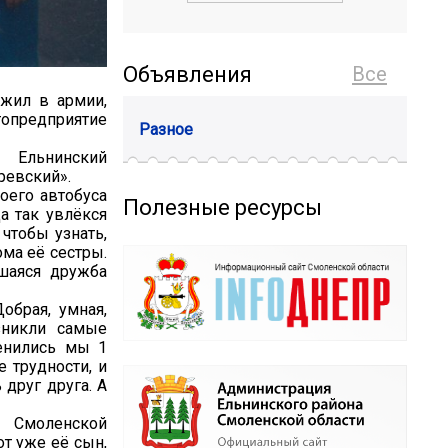
Объявления
Все
ужил в армии,
топредприятие
Разное
Ельнинский
ревский».
оего автобуса
Полезные ресурсы
а так увлёкся
 чтобы узнать,
ма её сестры.
шаяся дружба
обрая, умная,
зникли самые
енились мы 1
е трудности, и
 друг друга. А
в Смоленской
т уже её сын,