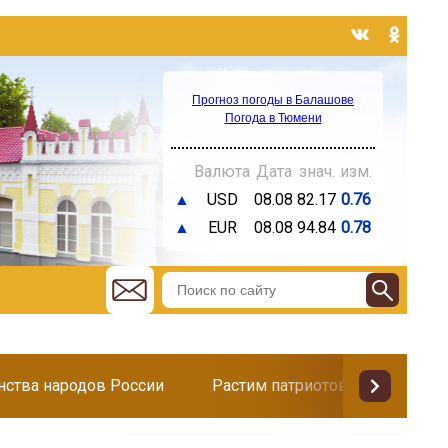
Прогноз погоды в Балашове
Погода в Тюмени
Валюта
Дата
знач.
изм.
▲
USD
08.08
82.17
0.76
▲
EUR
08.08
94.84
0.78
инства народов России
Растим патриотов
Поздр