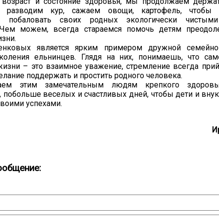
 возраст и состояние здоровья, мы продолжаем держа
– разводим кур, сажаем овощи, картофель, чтобы
ь побаловать своих родных экологически чистым
 Чем можем, всегда стараемся помочь детям преодоле
зни.
енковых является ярким примером дружной семейн
коления ельнинцев. Глядя на них, понимаешь, что са
жизни – это взаимное уважение, стремление всегда при
желание поддержать и простить родного человека.
м этим замечательным людям крепкого здоровья
, побольше веселых и счастливых дней, чтобы дети и вну
своими успехами.
И
ообщение: