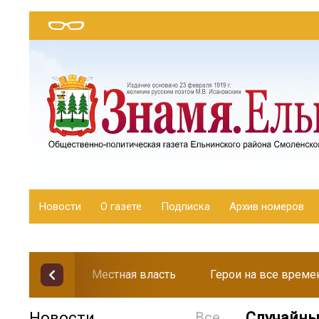
Новости
О газете
Подписка
Архив номеров
Местная власть
Герои на все време
Новости
Все
Случайны