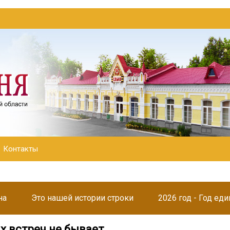
Контакты
на
Это нашей истории строки
2026 год - Год ед
х встреч не бывает