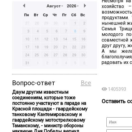
Несмотря на
Август
2026
хозяйство 
возможност
Пн
Вт
Ср
Чт
Пт
Сб
Вс
продуктами.
нынешней жи
27
28
29
30
31
1
2
Семья Трищ
3
4
5
6
7
8
9
молодого по
10
11
12
13
14
15
16
совместной 
друг другу, 
17
18
19
20
21
22
23
А мы желае
24
25
26
27
28
29
30
благополучия
радовать их 
31
1
2
3
4
5
6
Вопрос-ответ
Все
1405393
Двум другим известным
соединениям, которые тоже
Оставить с
постоянно участвуют в параде на
Красной площади - гвардейскому
танковому Кантемировскому и
гвардейскому мотострелковому
Таманскому, - министр обороны
накануне Дня Победы вернул