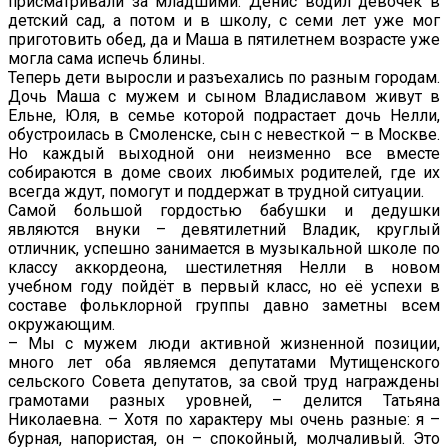
присматривали за младшими. Денис водил девочек в
детский сад, а потом и в школу, с семи лет уже мог
приготовить обед, да и Маша в пятилетнем возрасте уже
могла сама испечь блины.
Теперь дети выросли и разъехались по разным городам.
Дочь Маша с мужем и сыном Владиславом живут в
Ельне, Юля, в семье которой подрастает дочь Нелли,
обустроилась в Смоленске, сын с невесткой – в Москве.
Но каждый выходной они неизменно все вместе
собираются в доме своих любимых родителей, где их
всегда ждут, помогут и поддержат в трудной ситуации.
Самой большой гордостью бабушки и дедушки
являются внуки – девятилетний Владик, круглый
отличник, успешно занимается в музыкальной школе по
классу аккордеона, шестилетняя Нелли в новом
учебном году пойдёт в первый класс, но её успехи в
составе фольклорной группы давно заметны всем
окружающим.
– Мы с мужем люди активной жизненной позиции,
много лет оба являемся депутатами Мутищенского
сельского Совета депутатов, за свой труд награждены
грамотами разных уровней, – делится Татьяна
Николаевна. – Хотя по характеру мы очень разные: я –
бурная, напористая, он – спокойный, молчаливый. Это