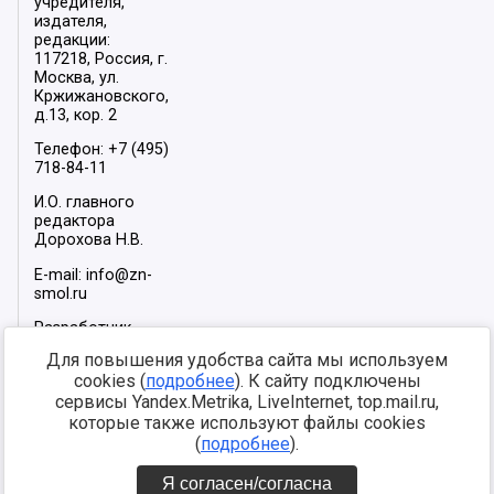
учредителя,
издателя,
редакции:
117218, Россия, г.
Москва, ул.
Кржижановского,
д.13, кор. 2
Телефон: +7 (495)
718-84-11
И.О. главного
редактора
Дорохова Н.В.
E-mail: info@zn-
smol.ru
Разработчик
сайта –
INFOROS
Для повышения удобства сайта мы используем
2026
cookies (
подробнее
). К сайту подключены
Мы в социальных
сервисы Yandex.Metrika, LiveInternet, top.mail.ru,
сетях:
которые также используют файлы cookies
(
подробнее
).
Я согласен/согласна