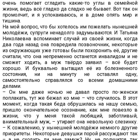
очень помогает сгладить какие-то углы в семейной
жизни, ведь всё гладко да сладко не бывает. Вот так он
промолчит, и я успокаиваюсь, и в доме опять мир и
тишина.
На мой вопрос, что бы хотелось им пожелать нынешней
молодёжи, супруги ненадолго задумываются. И Татьяна
Николаевна вспоминает случай из своей жизни, когда
два года назад она повредила позвоночник, некоторые
из окружающих уже готовы были похоронить её, другие
считали, что она непременно останется инвалидом и не
сможет ходить, а муж твёрдо заявил – всё будет
хорошо. И буквально вытащил её из болезненного
состояния, ни на минуту не оставлял одну,
самостоятельно справлялся со всеми домашними
делами.
– Он мне даже ночью не давал просто по-женски
поплакать, тут же бежал ко мне – что случилось. В этот
момент, когда такая беда обрушилась на нашу семью,
пришло окончательное осознание, как мне повезло в
жизни, что у меня такой любящий, заботливый,
внимательный муж, – утирает она невольную слезинку.
– К сожалению, у нынешней молодёжи немного другие
приоритеты. Некоторые девушки порой рассуждают так
– а не сходить ли мне замуж? Ну, не получится, так