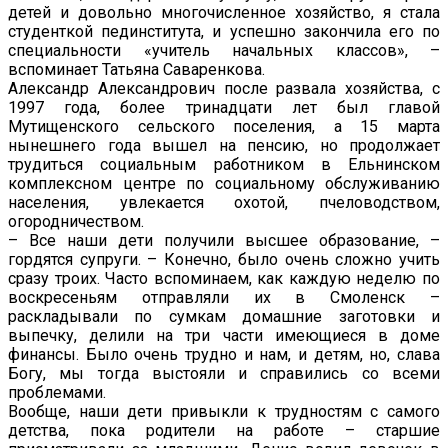
детей и довольно многочисленное хозяйство, я стала
студенткой пединститута, и успешно закончила его по
специальности «учитель начальных классов», –
вспоминает Татьяна Саваренкова.
Александр Александрович после развала хозяйства, с
1997 года, более тринадцати лет был главой
Мутищенского сельского поселения, а 15 марта
нынешнего года вышел на пенсию, но продолжает
трудиться социальным работником в Ельнинском
комплексном центре по социальному обслуживанию
населения, увлекается охотой, пчеловодством,
огородничеством.
– Все наши дети получили высшее образование, –
гордятся супруги. – Конечно, было очень сложно учить
сразу троих. Часто вспоминаем, как каждую неделю по
воскресеньям отправляли их в Смоленск –
раскладывали по сумкам домашние заготовки и
выпечку, делили на три части имеющиеся в доме
финансы. Было очень трудно и нам, и детям, но, слава
Богу, мы тогда выстояли и справились со всеми
проблемами.
Вообще, наши дети привыкли к трудностям с самого
детства, пока родители на работе – старшие