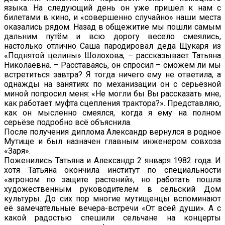
языка. На следующий день он уже пришёл к нам с
билетами в кино, и «совершенно случайно» наши места
оказались рядом. Назад в общежитие мы пошли самым
дальним путём и всю дорогу весело смеялись,
настолько отлично Саша пародировал деда Щукаря из
«Поднятой целины» Шолохова, – рассказывает Татьяна
Николаевна. – Расставаясь, он спросил – сможем ли мы
встретиться завтра? Я тогда ничего ему не ответила, а
однажды на занятиях по механизации он с серьёзной
миной попросил меня: «Не могли бы Вы рассказать мне,
как работает муфта сцепления трактора?». Представляю,
как он мысленно смеялся, когда я ему на полном
серьёзе подробно всё объяснила.
После получения диплома Александр вернулся в родное
Мутище и был назначен главным инженером совхоза
«Заря».
Поженились Татьяна и Александр 2 января 1982 года. И
хотя Татьяна окончила институт по специальности
«агроном по защите растений», но работать пошла
художественным руководителем в сельский Дом
культуры. До сих пор многие мутищенцы вспоминают
её замечательные вечера-встречи «От всей души». А с
какой радостью спешили сельчане на концерты