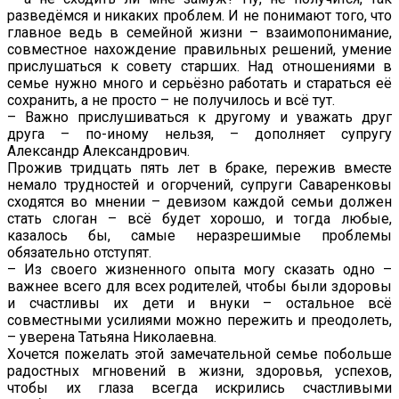
разведёмся и никаких проблем. И не понимают того, что
главное ведь в семейной жизни – взаимопонимание,
совместное нахождение правильных решений, умение
прислушаться к совету старших. Над отношениями в
семье нужно много и серьёзно работать и стараться её
сохранить, а не просто – не получилось и всё тут.
– Важно прислушиваться к другому и уважать друг
друга – по-иному нельзя, – дополняет супругу
Александр Александрович.
Прожив тридцать пять лет в браке, пережив вместе
немало трудностей и огорчений, супруги Саваренковы
сходятся во мнении – девизом каждой семьи должен
стать слоган – всё будет хорошо, и тогда любые,
казалось бы, самые неразрешимые проблемы
обязательно отступят.
– Из своего жизненного опыта могу сказать одно –
важнее всего для всех родителей, чтобы были здоровы
и счастливы их дети и внуки – остальное всё
совместными усилиями можно пережить и преодолеть,
– уверена Татьяна Николаевна.
Хочется пожелать этой замечательной семье побольше
радостных мгновений в жизни, здоровья, успехов,
чтобы их глаза всегда искрились счастливыми