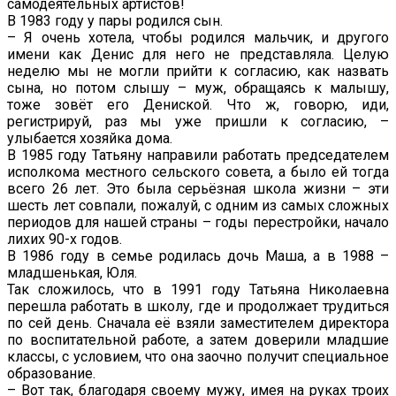
самодеятельных артистов!
В 1983 году у пары родился сын.
– Я очень хотела, чтобы родился мальчик, и другого
имени как Денис для него не представляла. Целую
неделю мы не могли прийти к согласию, как назвать
сына, но потом слышу – муж, обращаясь к малышу,
тоже зовёт его Дениской. Что ж, говорю, иди,
регистрируй, раз мы уже пришли к согласию, –
улыбается хозяйка дома.
В 1985 году Татьяну направили работать председателем
исполкома местного сельского совета, а было ей тогда
всего 26 лет. Это была серьёзная школа жизни – эти
шесть лет совпали, пожалуй, с одним из самых сложных
периодов для нашей страны – годы перестройки, начало
лихих 90-х годов.
В 1986 году в семье родилась дочь Маша, а в 1988 –
младшенькая, Юля.
Так сложилось, что в 1991 году Татьяна Николаевна
перешла работать в школу, где и продолжает трудиться
по сей день. Сначала её взяли заместителем директора
по воспитательной работе, а затем доверили младшие
классы, с условием, что она заочно получит специальное
образование.
– Вот так, благодаря своему мужу, имея на руках троих