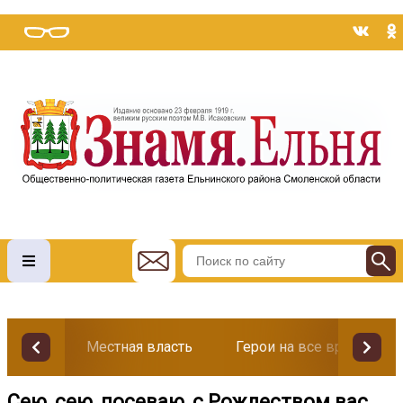
Местная власть
Герои на все времена
Сею, сею, посеваю, с Рождеством вас