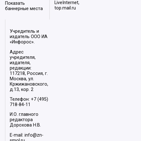
LiveInternet,
Показать
top.mail.ru
баннерные места
Учредитель и
издатель ООО ИА
«Инфорос».
Адрес
учредителя,
издателя,
редакции:
117218, Россия, г.
Москва, ул.
Кржижановского,
д.13, кор. 2
Телефон: +7 (495)
718-84-11
И.О. главного
редактора
Дорохова Н.В.
E-mail: info@zn-
smol.ru