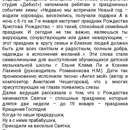
студия «Дебют») напомнила ребятам о праздничных
событиях зимы: «Недавно мы встречали Новый год –
водили хороводы, веселились, получали подарки. А в
ночь с 6-го на 7-е января наступает праздник Рождества
Христова. Рождество – это тихий, спокойный семейный
праздник. И сегодня не так важно, являешься ты
верующим, сочувствующим или даже неверующим, –
этот праздник в кругу семьи и близких людей должен
быть для всех светлым и радостным, полным добра,
надежды и исполнения желаний…». Эти слова стали
символичными для выступления обучающихся детской
музыкальной школы г. Ельни Клима Ли и Ксении
Лахиной (руководитель Романенкова Н.М.). Дети так
проникновенно исполнили песню «Ангел мой» (автор и
композитор Анастасия Чешегорова), что у многих
присутствующих на глазах появились слезы.
Далее ведущая рассказала о том, что с Рождества
начинаются Святки – сплошные праздники, которые
длятся две недели – до 19 января – праздника
Крещения Господня.
Когда-то наши прадедушки,
Ну а с ними прабабушки,
Приходили на весёлые Святки,