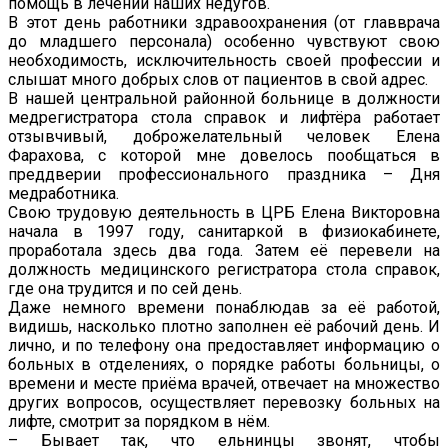
помощь в лечении наших недугов.
В этот день работники здравоохранения (от главврача
до младшего персонала) особенно чувствуют свою
необходимость, исключительность своей профессии и
слышат много добрых слов от пациентов в свой адрес.
В нашей центральной районной больнице в должности
медрегистратора стола справок и лифтёра работает
отзывчивый, доброжелательный человек Елена
Фарахова, с которой мне довелось пообщаться в
преддверии профессионального праздника – Дня
медработника.
Свою трудовую деятельность в ЦРБ Елена Викторовна
начала в 1997 году, санитаркой в физиокабинете,
проработала здесь два года. Затем её перевели на
должность медицинского регистратора стола справок,
где она трудится и по сей день.
Даже немного времени понаблюдав за её работой,
видишь, насколько плотно заполнен её рабочий день. И
лично, и по телефону она предоставляет информацию о
больных в отделениях, о порядке работы больницы, о
времени и месте приёма врачей, отвечает на множество
других вопросов, осуществляет перевозку больных на
лифте, смотрит за порядком в нём.
– Бывает так, что ельнинцы звонят, чтобы