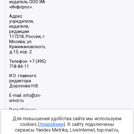
издатель ООО ИА
«Инфорос».
Адрес
учредителя,
издателя,
редакции:
117218, Россия, г.
Москва, ул.
Кржижановского,
д.13, кор. 2
Телефон: +7 (495)
718-84-11
И.О. главного
редактора
Дорохова Н.В.
E-mail: info@zn-
smol.ru
Разработчик
сайта –
INFOROS
Для повышения удобства сайта мы используем
2026
cookies (
подробнее
). К сайту подключены
Мы в социальных
сервисы Yandex.Metrika, LiveInternet, top.mail.ru,