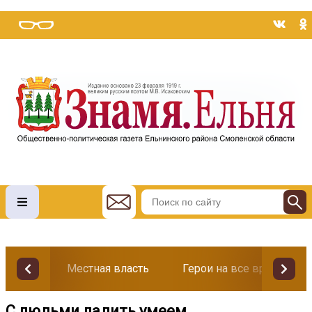
Местная власть
Герои на все времена
С людьми ладить умеем