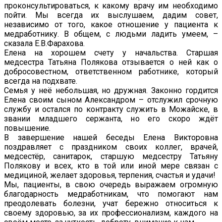
проконсультироваться, к какому врачу им необходимо
пойти. Мы всегда их выслушаем, дадим совет,
независимо от того, какое отношение у пациента к
медработнику. В общем, с людьми ладить умеем, –
сказала Е.В.Фарахова.
Елена на хорошем счету у начальства. Старшая
медсестра Татьяна Полякова отзывается о ней как о
добросовестном, ответственном работнике, который
всегда на подхвате.
Семья у неё небольшая, но дружная. Законно гордится
Елена своим сыном Александром – отслужил срочную
службу и остался по контракту служить в Можайске, в
звании младшего сержанта, но его скоро ждёт
повышение.
В завершение нашей беседы Елена Викторовна
поздравляет с праздником своих коллег, врачей,
медсестёр, санитарок, старшую медсестру Татьяну
Полякову и всех, кто в той или иной мере связан с
медициной, желает здоровья, терпения, счастья и удачи!
Мы, пациенты, в свою очередь выражаем огромную
благодарность медработникам, что помогают нам
преодолевать болезни, учат бережно относиться к
своему здоровью, за их профессионализм, каждого на