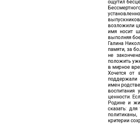
ощутил бесце
Бессмертно
установлен
выпускников
возложили цв
имя носит ш
выполняя бое
Галина Никол
памяти, за б
не закончен
положить уж
в мирное вр
Хочется от 
поддержали 
имен родстве
воспитания 
ценности. Ес
Родине и жи
сказать: для
политиканы,
критерии сох