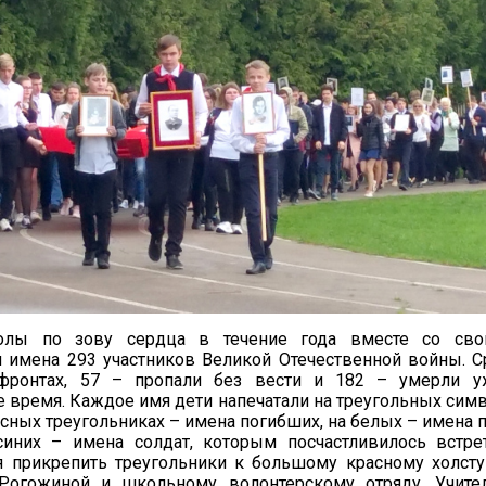
олы по зову сердца в течение года вместе со св
 имена 293 участников Великой Отечественной войны. С
 фронтах, 57 – пропали без вести и 182 – умерли 
 время. Каждое имя дети напечатали на треугольных сим
асных треугольниках – имена погибших, на белых – имена
синих – имена солдат, которым посчастливилось встр
я прикрепить треугольники к большому красному холст
.Рогожиной и школьному волонтерскому отряду. Учите