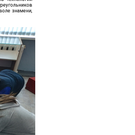
треугольников
воле знамени,