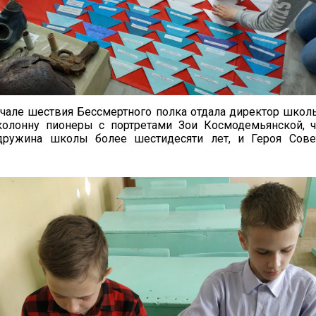
чале шествия Бессмертного полка отдала директор школы
колонну пионеры с портретами Зои Космодемьянской, 
дружина школы более шестидесяти лет, и Героя Сове