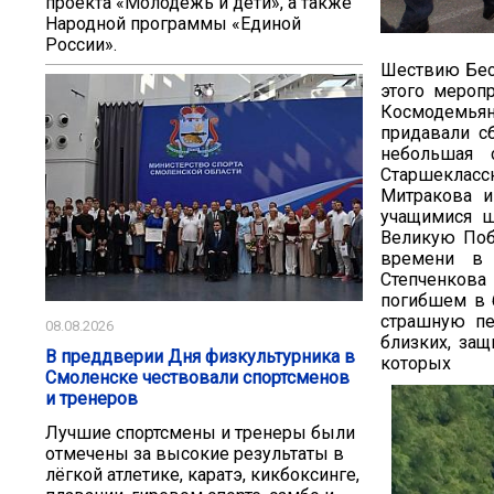
проекта «Молодёжь и дети», а также
Народной программы «Единой
России».
Шествию Бесс
этого мероп
Космодемьянс
придавали с
небольшая 
Старшеклас
Митракова и
учащимися ш
Великую Поб
времени в 
Степченкова
погибшем в б
страшную пе
08.08.2026
близких, за
В преддверии Дня физкультурника в
которы
Смоленске чествовали спортсменов
и тренеров
Лучшие спортсмены и тренеры были
отмечены за высокие результаты в
лёгкой атлетике, каратэ, кикбоксинге,