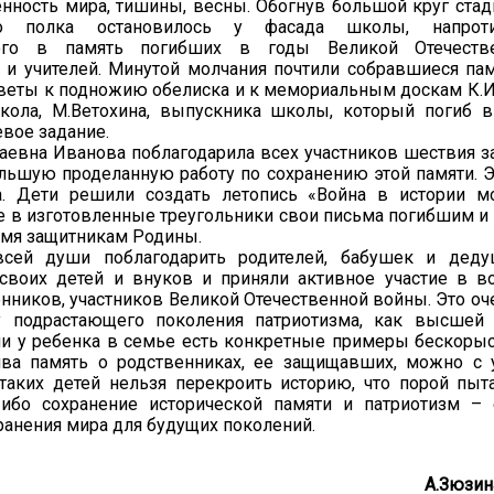
нность мира, тишины, весны. Обогнув большой круг стад
го полка остановилось у фасада школы, напроти
ного в память погибших в годы Великой Отечеств
 и учителей. Минутой молчания почтили собравшиеся па
еты к подножию обелиска и к мемориальным доскам К.И.
кола, М.Ветохина, выпускника школы, который погиб в
вое задание.
аевна Иванова поблагодарила всех участников шествия з
ольшую проделанную работу по сохранению этой памяти. Э
а. Дети решили создать летопись «Война в истории м
е в изготовленные треугольники свои письма погибшим 
емя защитникам Родины.
всей души поблагодарить родителей, бабушек и деду
своих детей и внуков и приняли активное участие в в
нников, участников Великой Отечественной войны. Это оч
у подрастающего поколения патриотизма, как высшей 
ли у ребенка в семье есть конкретные примеры бескоры
ва память о родственниках, ее защищавших, можно с 
 таких детей нельзя перекроить историю, что порой пыт
 ибо сохранение исторической памяти и патриотизм –
ранения мира для будущих поколений.
А.Зюзин