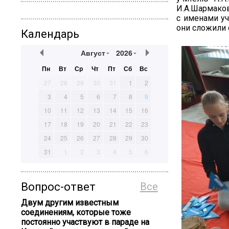
И.А.Шармаков
с именами уч
они сложили
Календарь
Август
2026
Пн
Вт
Ср
Чт
Пт
Сб
Вс
27
28
29
30
31
1
2
3
4
5
6
7
8
9
10
11
12
13
14
15
16
17
18
19
20
21
22
23
24
25
26
27
28
29
30
31
1
2
3
4
5
6
Вопрос-ответ
Все
Двум другим известным
соединениям, которые тоже
постоянно участвуют в параде на