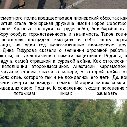
мертного полка предшествовал пионерский сбор, так ка
риятия стала пионерская дружина имени Героя Советск
кой. Красные галстуки на груди ребят, бой барабанов, 
бору особую торжественность и значимость. Такое коли
спортивная площадка вмещала в себя лишь первог
сницы, не один год возглавлявшие пионерскую дру
 Дина Гафурова сказали о значении огромной работы,
колы, по увековечению памяти защитников Родины, 
еду в самой страшной и суровой войне. Как отголоски 
исполнении второклассников Анастасии Харламово
 звучали строки стихов о матери, у которой война о
оях отце, которого так и не дождались его дети. Да, во
чать смерти на каждую семью. Истории наших семей 
щищавших свою Родину. К сожалению, уходит поколение 
х потомкам никак забывать 