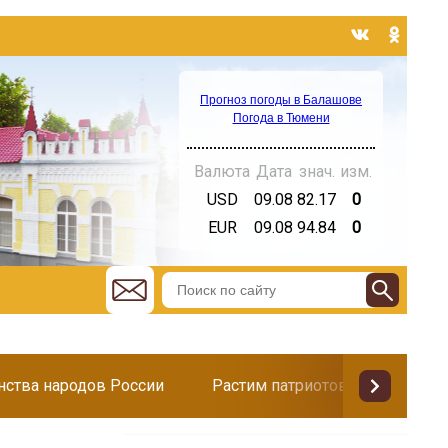
Прогноз погоды в Балашове
Погода в Тюмени
Валюта
Дата
знач.
изм.
USD
09.08
82.17
0
EUR
09.08
94.84
0
инства народов России
Растим патриотов
Поздр