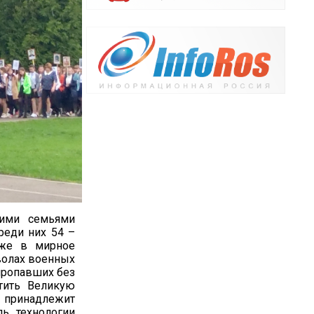
оими семьями
реди них 54 –
уже в мирное
волах военных
 пропавших без
етить Великую
у принадлежит
ль технологии