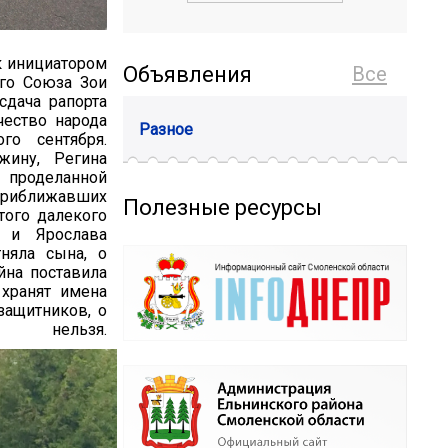
к инициатором
Объявления
Все
ого Союза Зои
сдача рапорта
чество народа
Разное
о сентября.
жину, Регина
 проделанной
приближавших
Полезные ресурсы
того далекого
й и Ярослава
тняла сына, о
йна поставила
хранят имена
защитников, о
нельзя.