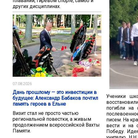
плавании, гиревом спорте, самбо и
других дисциплинах.
07.08.2026
Дань прошлому — это инвестиции в
Ученики шк
будущее: Александр Бабаков почтил
восстановили
память героев в Ельне
погибли на
Визит стал не просто частью
послевоенное
региональной повестки, а живым
писем. На кр
продолжением всероссийской Вахты
вести и на 
Памяти.
Победу. Иде
учителю Н.Н