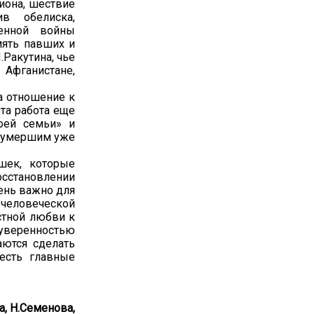
иона, шествие
в обелиска,
енной войны
мять павших и
Ракутина, чье
 Афганистане,
а отношение к
та работа еще
оей семьи» и
и умершим уже
шек, которые
осстановлении
ень важно для
человеческой
стной любви к
уверенностью
аются сделать
 есть главные
а, Н.Семенова,