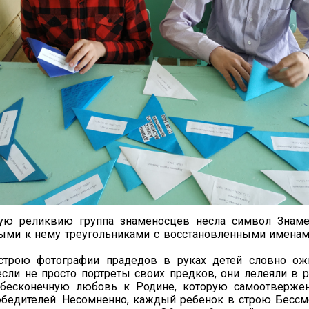
ую реликвию группа знаменосцев несла символ Знам
ыми к нему треугольниками с восстановленными имена
трою фотографии прадедов в руках детей словно ожи
сли не просто портреты своих предков, они лелеяли в р
бесконечную любовь к Родине, которую самоотверже
обедителей. Несомненно, каждый ребенок в строю Бессм