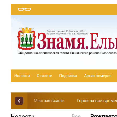
Новости
О газете
Подписка
Архив номеров
Местная власть
Герои на все време
Новости
Все
Рождаетс