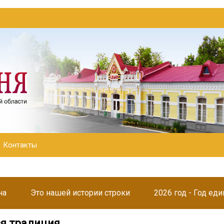
Контакты
на
Это нашей истории строки
2026 год - Год ед
я традиция