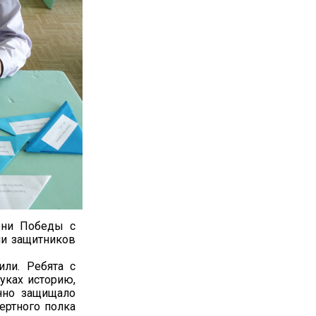
ени Победы с
ми защитников
ли. Ребята с
уках историю,
нно защищало
ертного полка