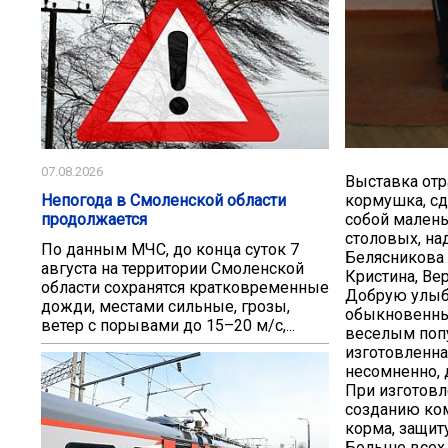
07.08.2026
Выставка отр
Непогода в Смоленской области
кормушка, сд
продолжается
собой малень
столовых, на
По данным МЧС, до конца суток 7
Белясникова 
августа на территории Смоленской
Кристина, Ве
области сохранятся кратковременные
Добрую улыб
дожди, местами сильные, грозы,
обыкновенны
ветер с порывами до 15–20 м/с,...
веселым попу
изготовленна
несомненно, 
При изготовл
созданию ком
корма, защит
Больше всех 