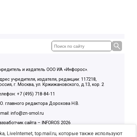
чредитель и издатель ООО ИА «Инфорос».
дрес учредителя, издателя, редакции: 117218,
оссия, г. Москва, ул. Кржижановского, д.13, кор. 2
елефон: +7 (495) 718-84-11
.О. главного редактора Дорохова Н.В.
-mail: info@zn-smol.ru
азработчик сайта –
INFOROS
2026
ы в социальных сетях:
, LiveInternet, top.mail.ru, которые также используют