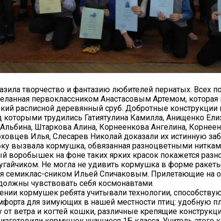
азила творчество и фантазию любителей пернатых. Всех п
еланная первоклассником Анастасовым Артемом, которая
кий расписной деревянный сруб. Добротные конструкции 
д которыми трудились Гатиятулина Камилла, Анищенко Ели
Альбина, Штаркова Алина, Корнеенкова Ангелина, Корнее
рховцев Илья, Слесарев Николай доказали их истинную забо
ку вызвала кормушка, обвязанная разноцветными ниткам
й воробышек на фоне таких ярких красок покажется раз
гайчиком. Не могла не удивить кормушка в форме ракеты
я семиклас-сником Ильей Спичаковым. Прилетающие на о
должны чувствовать себя космонавтами.
ении кормушек ребята учитывали технологии, способств
форта для зимующих в нашей местности птиц: удобную п
у от ветра и когтей кошки, различные крепящие конструкци
изготовили кормушек учащиеся 1Б класса. Учитель этого к