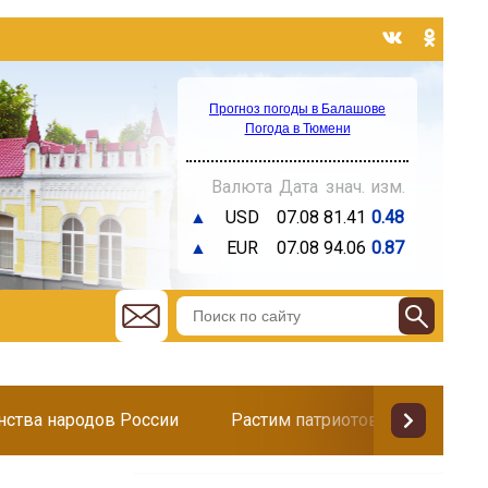
Прогноз погоды в Балашове
Погода в Тюмени
Валюта
Дата
знач.
изм.
▲
USD
07.08
81.41
0.48
▲
EUR
07.08
94.06
0.87
инства народов России
Растим патриотов
Поздр