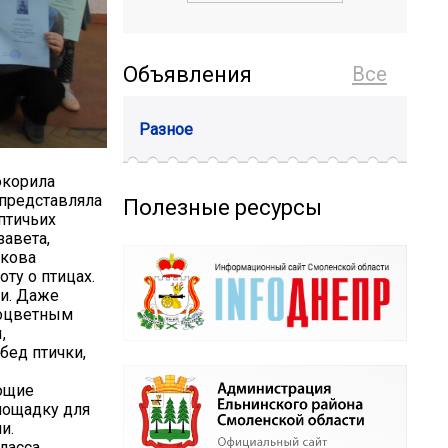
Объявления
Все
Разное
окорила
 представляла
Полезные ресурсы
птичьих
завета,
нкова
ту о птицах.
и. Даже
ноцветным
,
бед птички,
ующие
лощадку для
и.
ласса