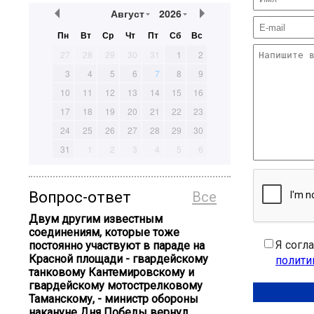
Август
2026
Пн
Вт
Ср
Чт
Пт
Сб
Вс
27
28
29
30
31
1
2
3
4
5
6
7
8
9
10
11
12
13
14
15
16
17
18
19
20
21
22
23
24
25
26
27
28
29
30
31
1
2
3
4
5
6
Вопрос-ответ
Все
Двум другим известным
соединениям, которые тоже
Я согл
постоянно участвуют в параде на
Красной площади - гвардейскому
полити
танковому Кантемировскому и
гвардейскому мотострелковому
Таманскому, - министр обороны
накануне Дня Победы вернул