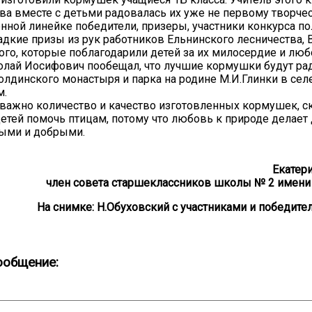
ва вместе с детьми радовалась их уже не первому творчес
нной линейке победители, призеры, участники конкурса п
адкие призы из рук работников Ельнинского лесничества, В
ого, которые поблагодарили детей за их милосердие и люб
олай Иосифович пообещал, что лучшие кормушки будут рад
олдинского монастыря и парка на родине М.И.Глинки в сел
м.
 важно количество и качество изготовленных кормушек, с
етей помочь птицам, потому что любовь к природе делает
лыми и добрыми.
Екатер
член совета старшеклассников школы № 2 имени К
На снимке: Н.Обуховский с участниками и победите
ообщение: