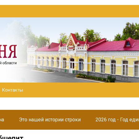
Контакты
на
Это нашей истории строки
2026 год - Год ед
бщепит