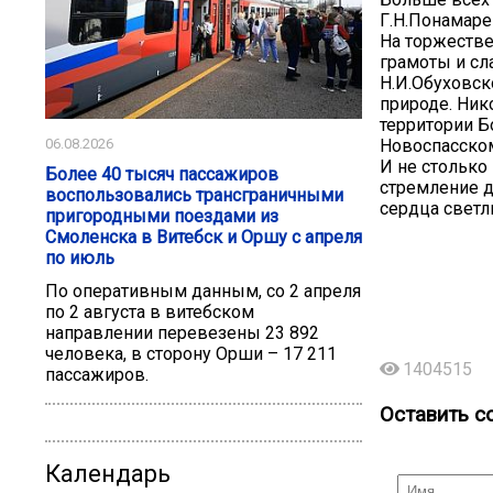
Г.Н.Понамаре
На торжестве
грамоты и сл
Н.И.Обуховск
природе. Ник
территории Б
06.08.2026
Новоспасско
И не столько
Более 40 тысяч пассажиров
стремление д
воспользовались трансграничными
сердца свет
пригородными поездами из
Смоленска в Витебск и Оршу с апреля
по июль
По оперативным данным, со 2 апреля
по 2 августа в витебском
направлении перевезены 23 892
человека, в сторону Орши – 17 211
1404515
пассажиров.
Оставить с
Календарь