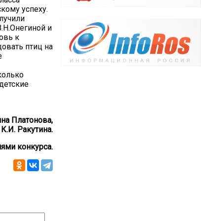
кому успеху.
олучили
.Н.Онегиной и
овь к
овать птиц на
е
колько
 детские
ина Платонова,
.И. Ракутина.
лями конкурса.