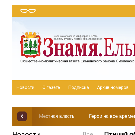
Новости
О газете
Подписка
Архив номеров
Местная власть
Герои на все време
Новости
Все
Птичий о