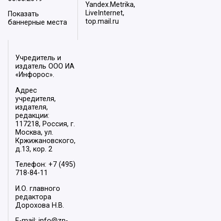
Yandex.Metrika,
LiveInternet,
Показать
top.mail.ru
баннерные места
Учредитель и
издатель ООО ИА
«Инфорос».
Адрес
учредителя,
издателя,
редакции:
117218, Россия, г.
Москва, ул.
Кржижановского,
д.13, кор. 2
Телефон: +7 (495)
718-84-11
И.О. главного
редактора
Дорохова Н.В.
E-mail: info@zn-