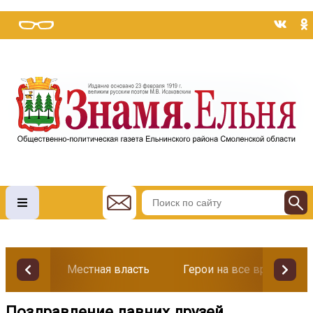
Местная власть
Герои на все времена
Поздравление давних друзей