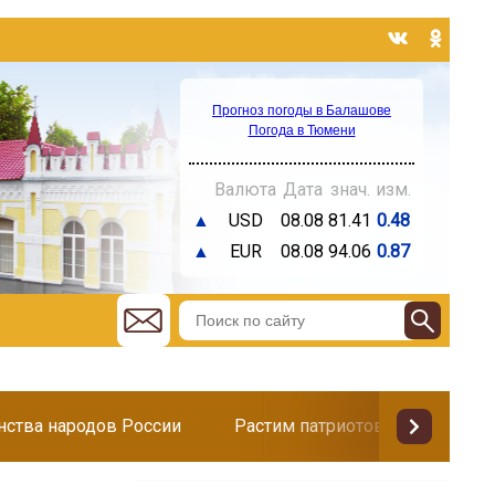
Прогноз погоды в Балашове
Погода в Тюмени
Валюта
Дата
знач.
изм.
▲
USD
08.08
81.41
0.48
▲
EUR
08.08
94.06
0.87
инства народов России
Растим патриотов
Поздр