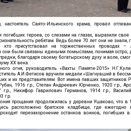
, настоятель Свято-Ильинского храма, провёл отпева
 погибших героев, со слезами на глазах, выразили своё
изнательность ребятам. Ведь более 70 лет они не знали, 
е, кто присутствовал на торжественных проводах –
о они были связаны едиными помыслами, понимая остро, д
предки, благодаря своему богатырскому духу и воле, смо
уму ХХ века.
чного огня, руководитель «Вахты Памяти-2015» Н.Г.Кул
титель А.И.Фетисов вручили медали «Шагнувший в бессм
их и их представителям. Вот имена павших защитников 
убан, 1916 г.р., Степан Андреевич Юрченко, 1920 г.р., А
 г.р., Никифор Гаврилович Германов, 1914 г.р., Васили
3 г.р.
ония прощания продолжилась у деревни Ушаково, что в 
десь расположено братское кладбище, где ежегодно
проходит перезахоронение останков воинов, погибших в