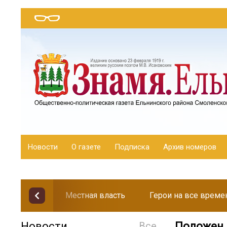
Новости
О газете
Подписка
Архив номеров
Местная власть
Герои на все време
Новости
Все
Положен п