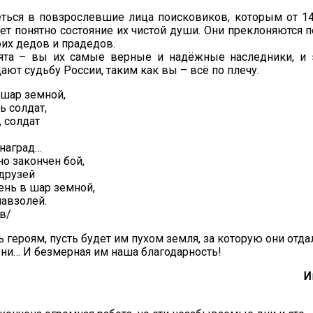
ться в повзрослевшие лица поисковиков, которым от 14 
нет понятно состояние их чистой души. Они преклоняются
их дедов и прадедов.
ята – вы их самые верные и надёжные наследники, и 
ают судьбу России, таким как вы – всё по плечу.
 шар земной,
ь солдат,
, солдат
 наград…
о закончен бой,
друзей
нь в шар земной,
мавзолей.
в/
ь героям, пусть будет им пухом земля, за которую они отда
и… И безмерная им наша благодарность!
И