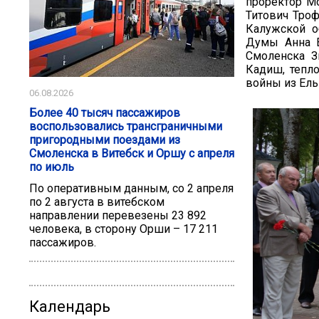
проректор Мо
Титович Тро
Калужской о
Думы Анна В
Смоленска З
Кадиш, тепло
войны из Ель
06.08.2026
Более 40 тысяч пассажиров
воспользовались трансграничными
пригородными поездами из
Смоленска в Витебск и Оршу с апреля
по июль
По оперативным данным, со 2 апреля
по 2 августа в витебском
направлении перевезены 23 892
человека, в сторону Орши – 17 211
пассажиров.
Календарь