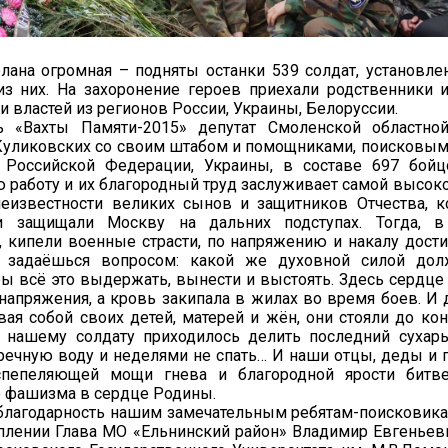
лана огромная – подняты останки 539 солдат, установл
из них. На захоронение героев приехали родственники 
и властей из регионов России, Украины, Белоруссии.
ь «Вахты Памяти-2015» депутат Смоленской областн
Куликовских со своим штабом и помощниками, поисковым
 Российской Федерации, Украины, в составе 697 бойц
 работу и их благородный труд заслуживает самой высоко
неизвестности великих сынов и защитников Отчества, 
и защищали Москву на дальних подступах. Тогда, в
 кипели военные страсти, по напряжению и накалу дос
 задаёшься вопросом: какой же духовной силой дол
бы всё это выдержать, вынести и выстоять. Здесь сердце
напряжения, а кровь закипала в жилах во время боев. И 
вая собой своих детей, матерей и жён, они стояли до ко
а нашему солдату приходилось делить последний сухар
 речную воду и неделями не спать… И наши отцы, деды и 
спепеляющей мощи гнева и благородной ярости битв
р фашизма в сердце Родины.
лагодарность нашим замечательным ребятам-поисковик
плении Глава МО «Ельнинский район» Владимир Евгеньев