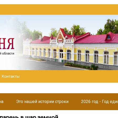
Контакты
на
Это нашей истории строки
2026 год - Год ед
арень в шар земной...