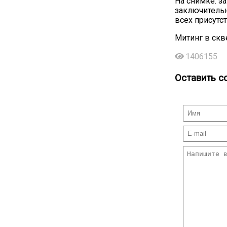
На снимке: з
заключительн
всех присутс
Митинг в скв
1406155
Оставить с