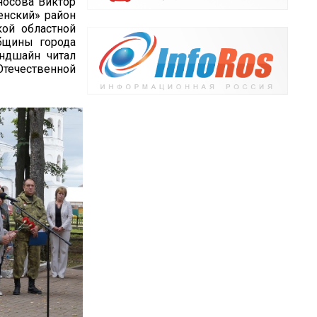
носова Виктор
енский» район
кой областной
бщины города
ндшайн читал
Отечественной