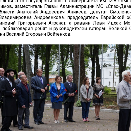
сковского Государственного Университета им. М.В.Ломо
фимов, заместитель Главы Администрации МО «Спас-Дем
бласти Анатолий Андреевич Аникеев, депутат Смоленс
ладимировна Андреенкова, председатель Еврейской о
иновий Григорьевич Агранат, а раввин Леви Ицхак Мо
 поблагодарил ребят и руководителей ветеран Великой 
ни Василий Егорович Войтенков.