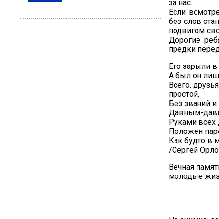
за нас.
Если всмотре
без слов ста
подвигом сво
Дорогие реб
предки перед
Его зарыли в
А был он лиш
Всего, друзья
простой,
Без званий и
Давным-давн
Руками всех 
Положен паре
Как будто в 
/Сергей Орло
Вечная памят
молодые жизн