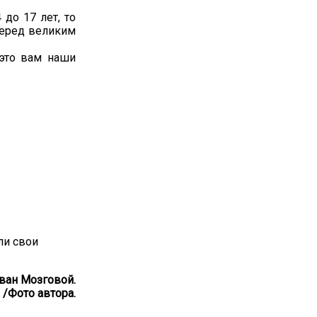
до 17 лет, то
 перед великим
это вам наши
ли свои
ван Мозговой.
/Фото автора.