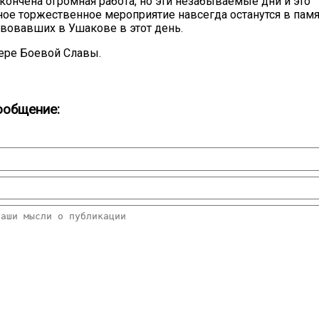
акончена огромная работа, но эти незабываемые дни и это
ое торжественное мероприятие навсегда останутся в памя
твовавших в Ушакове в этот день.
ере Боевой Славы.
ообщение: