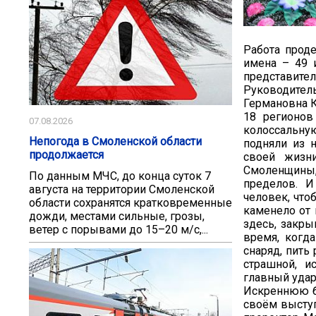
Работа проде
имена – 49 
представител
Руководител
Германовна 
18 регионов
07.08.2026
колоссальную
Непогода в Смоленской области
подняли из 
продолжается
своей жизн
Смоленщины,
По данным МЧС, до конца суток 7
пределов. И
августа на территории Смоленской
человек, что
области сохранятся кратковременные
каменело от 
дожди, местами сильные, грозы,
здесь, закры
ветер с порывами до 15–20 м/с,...
время, когд
снаряд, пить
страшной, и
главный уда
Искреннюю б
своём высту