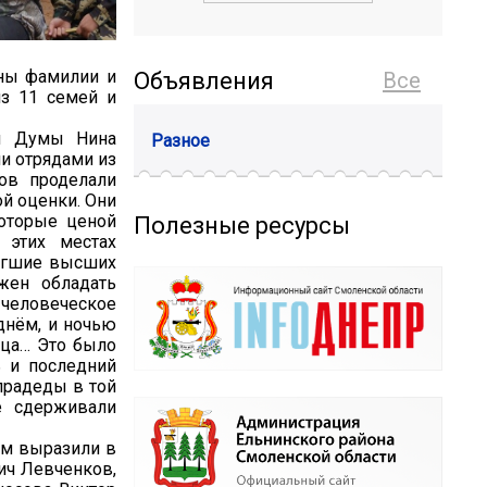
ены фамилии и
Объявления
Все
из 11 семей и
ой Думы Нина
Разное
и отрядами из
ов проделали
й оценки. Они
которые ценой
Полезные ресурсы
 этих местах
тигшие высших
жен обладать
 человеческое
днём, и ночью
нца… Это было
ь и последний
прадеды в той
е сдерживали
ам выразили в
ич Левченков,