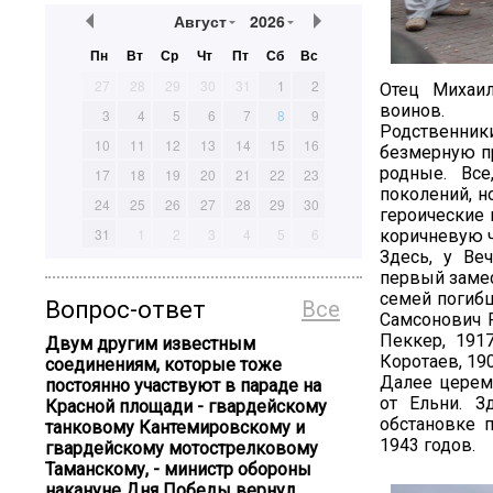
Август
2026
Пн
Вт
Ср
Чт
Пт
Сб
Вс
27
28
29
30
31
1
2
Отец Михаил
воинов.
3
4
5
6
7
8
9
Родственники
10
11
12
13
14
15
16
безмерную пр
родные. Вс
17
18
19
20
21
22
23
поколений, н
24
25
26
27
28
29
30
героические 
31
1
2
3
4
5
6
коричневую ч
Здесь, у Ве
первый замес
семей погибш
Вопрос-ответ
Все
Самсонович Р
Пеккер, 1917
Двум другим известным
Коротаев, 190
соединениям, которые тоже
Далее церем
постоянно участвуют в параде на
от Ельни. З
Красной площади - гвардейскому
обстановке 
танковому Кантемировскому и
1943 годов.
гвардейскому мотострелковому
Таманскому, - министр обороны
накануне Дня Победы вернул