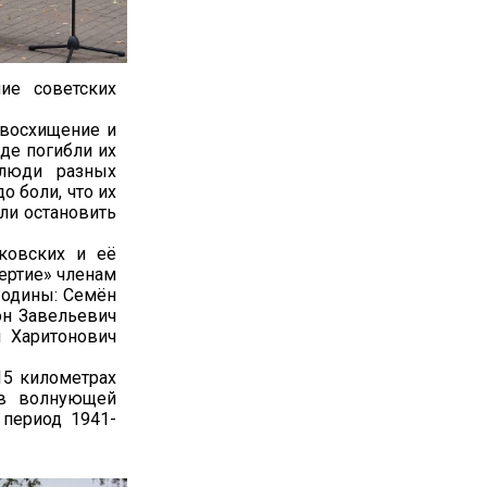
ние советских
 восхищение и
где погибли их
 люди разных
о боли, что их
гли остановить
иковских и её
ертие» членам
Родины: Семён
рон Завельевич
й Харитонович
15 километрах
 в волнующей
 период 1941-