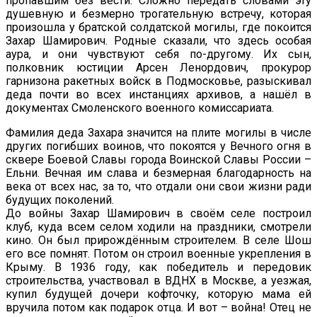
пропавшим без вести. Сложно передать словами эту
душевную и безмерно трогательную встречу, которая
произошла у братской солдатской могилы, где покоится
Захар Шамирович. Родные сказали, что здесь особая
аура, и они чувствуют себя по-другому. Их сын,
полковник юстиции Арсен Ленордович, прокурор
гарнизона ракетных войск в Подмосковье, разыскивал
деда почти во всех инстанциях архивов, а нашёл в
документах Смоленского военного комиссариата.
Фамилия деда Захара значится на плите могилы в числе
других погибших воинов, что покоятся у Вечного огня в
сквере Боевой Славы города Воинской Славы России –
Ельни. Вечная им слава и безмерная благодарность на
века от всех нас, за то, что отдали они свои жизни ради
будущих поколений.
До войны Захар Шамирович в своём селе построил
клуб, куда всем селом ходили на праздники, смотрели
кино. Он был прирождённым строителем. В селе Шош
его все помнят. Потом он строил военные укрепления в
Крыму. В 1936 году, как победитель и передовик
строительства, участвовал в ВДНХ в Москве, а уезжая,
купил будущей дочери кофточку, которую мама ей
вручила потом как подарок отца. И вот – война! Отец не