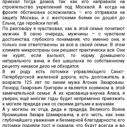
приехал тогда домой, так как его направили на
строительство укреплений под Москвой. А когда на
фронте обстановка осложнилась – его отправили на
защиту Москвы, и с жестокими боями он дошёл до
Ельни, где геройски погиб.
По разговору я чувствовал, как в этой семье почитают
мужчин. В свою очередь, мужчины – с чувством
достоинства, глубокого понимания, что именно они, и
только они ответственны за всё в своей семье. В этом
климате микространы они решают практически всё. Они
не курят, если выпьют, то норму домашнего
натурального вина, и без шашлыка по собственному
рецепту никакое дело не обходится.
В их роду есть потомки управляющего Санкт-
Петербургской железной дороги, есть долгожитель в
возрасте 125 лет по линии мужа Агоник Захаровны.
Ленорд Газарович Григорян и является хозяином в этой
замечательной семье. А их красавица-внучка Аласа, я
уверен, ещё многие годы будет непременно приезжать
к могиле прадеда уже со своими детьми и внуками.
А у могилы их отца, деда и прадеда, Великого Воина
Яромишяна Захара Шамировича, в его честь, как знак
глубочайшего уважения и безмерной благодарности, его
потомки подняли тост и сказали, что будут всегда и во