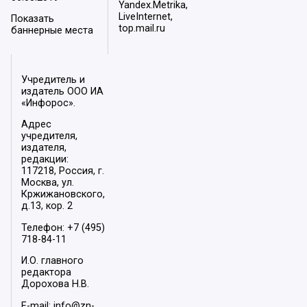
Yandex.Metrika,
LiveInternet,
Показать
top.mail.ru
баннерные места
Учредитель и
издатель ООО ИА
«Инфорос».
Адрес
учредителя,
издателя,
редакции:
117218, Россия, г.
Москва, ул.
Кржижановского,
д.13, кор. 2
Телефон: +7 (495)
718-84-11
И.О. главного
редактора
Дорохова Н.В.
E-mail: info@zn-